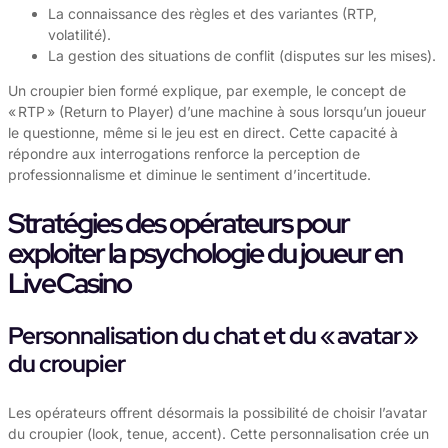
La connaissance des règles et des variantes (RTP,
volatilité).
La gestion des situations de conflit (disputes sur les mises).
Un croupier bien formé explique, par exemple, le concept de
« RTP » (Return to Player) d’une machine à sous lorsqu’un joueur
le questionne, même si le jeu est en direct. Cette capacité à
répondre aux interrogations renforce la perception de
professionnalisme et diminue le sentiment d’incertitude.
Stratégies des opérateurs pour
exploiter la psychologie du joueur en
Live Casino
Personnalisation du chat et du « avatar »
du croupier
Les opérateurs offrent désormais la possibilité de choisir l’avatar
du croupier (look, tenue, accent). Cette personnalisation crée un