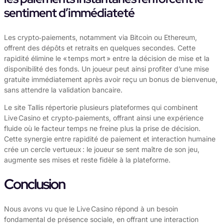
sentiment d’immédiateté
Les crypto‑paiements, notamment via Bitcoin ou Ethereum,
offrent des dépôts et retraits en quelques secondes. Cette
rapidité élimine le « temps mort » entre la décision de mise et la
disponibilité des fonds. Un joueur peut ainsi profiter d’une mise
gratuite immédiatement après avoir reçu un bonus de bienvenue,
sans attendre la validation bancaire.
Le site Tallis répertorie plusieurs plateformes qui combinent
Live Casino et crypto‑paiements, offrant ainsi une expérience
fluide où le facteur temps ne freine plus la prise de décision.
Cette synergie entre rapidité de paiement et interaction humaine
crée un cercle vertueux : le joueur se sent maître de son jeu,
augmente ses mises et reste fidèle à la plateforme.
Conclusion
Nous avons vu que le Live Casino répond à un besoin
fondamental de présence sociale, en offrant une interaction