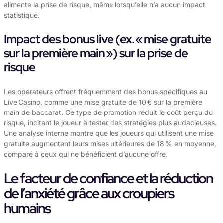
alimente la prise de risque, même lorsqu’elle n’a aucun impact
statistique.
Impact des bonus live (ex. « mise gratuite
sur la première main ») sur la prise de
risque
Les opérateurs offrent fréquemment des bonus spécifiques au
Live Casino, comme une mise gratuite de 10 € sur la première
main de baccarat. Ce type de promotion réduit le coût perçu du
risque, incitant le joueur à tester des stratégies plus audacieuses.
Une analyse interne montre que les joueurs qui utilisent une mise
gratuite augmentent leurs mises ultérieures de 18 % en moyenne,
comparé à ceux qui ne bénéficient d’aucune offre.
Le facteur de confiance et la réduction
de l’anxiété grâce aux croupiers
humains