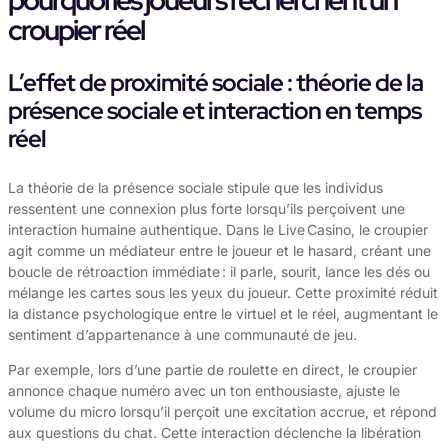
pourquoi les joueurs recherchent un
croupier réel
L’effet de proximité sociale : théorie de la
présence sociale et interaction en temps
réel
La théorie de la présence sociale stipule que les individus
ressentent une connexion plus forte lorsqu’ils perçoivent une
interaction humaine authentique. Dans le Live Casino, le croupier
agit comme un médiateur entre le joueur et le hasard, créant une
boucle de rétroaction immédiate : il parle, sourit, lance les dés ou
mélange les cartes sous les yeux du joueur. Cette proximité réduit
la distance psychologique entre le virtuel et le réel, augmentant le
sentiment d’appartenance à une communauté de jeu.
Par exemple, lors d’une partie de roulette en direct, le croupier
annonce chaque numéro avec un ton enthousiaste, ajuste le
volume du micro lorsqu’il perçoit une excitation accrue, et répond
aux questions du chat. Cette interaction déclenche la libération