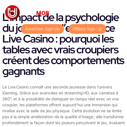
L’impact de la psychologie
du joueur sur l’expérience
Advertiser Sign Up
Affiliate Sign Up
Live Casino : pourquoi les
tables avec vrais croupiers
créent des comportements
gagnants
Le Live Casino connaît une seconde jeunesse dans l’univers
iGaming. Grâce aux avancées en streaming HD, aux caméras à
360°, et à la possibilité de dialoguer en temps réel avec un vrai
croupier, les plateformes offrent aujourd’hui une immersion qui
rivalise avec la salle de jeu physique. Cette évolution ne se limite
pas à la simple amélioration de la qualité d’image ; elle transforme
profondément la façon dont les joueurs perçoivent le jeu, évaluent