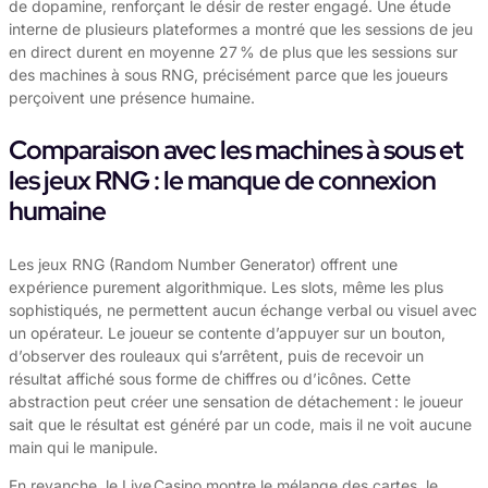
de dopamine, renforçant le désir de rester engagé. Une étude
interne de plusieurs plateformes a montré que les sessions de jeu
en direct durent en moyenne 27 % de plus que les sessions sur
des machines à sous RNG, précisément parce que les joueurs
perçoivent une présence humaine.
Comparaison avec les machines à sous et
les jeux RNG : le manque de connexion
humaine
Les jeux RNG (Random Number Generator) offrent une
expérience purement algorithmique. Les slots, même les plus
sophistiqués, ne permettent aucun échange verbal ou visuel avec
un opérateur. Le joueur se contente d’appuyer sur un bouton,
d’observer des rouleaux qui s’arrêtent, puis de recevoir un
résultat affiché sous forme de chiffres ou d’icônes. Cette
abstraction peut créer une sensation de détachement : le joueur
sait que le résultat est généré par un code, mais il ne voit aucune
main qui le manipule.
En revanche, le Live Casino montre le mélange des cartes, le