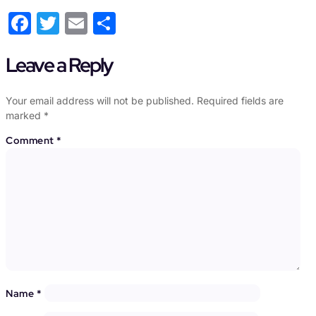
Facebook
Twitter
Email
Share
Leave a Reply
Your email address will not be published.
Required fields are
marked
*
Comment
*
Name
*