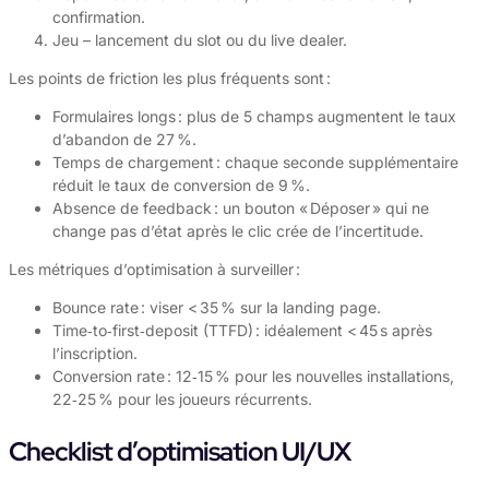
confirmation.
Jeu – lancement du slot ou du live dealer.
Les points de friction les plus fréquents sont :
Formulaires longs : plus de 5 champs augmentent le taux
d’abandon de 27 %.
Temps de chargement : chaque seconde supplémentaire
réduit le taux de conversion de 9 %.
Absence de feedback : un bouton « Déposer » qui ne
change pas d’état après le clic crée de l’incertitude.
Les métriques d’optimisation à surveiller :
Bounce rate : viser < 35 % sur la landing page.
Time‑to‑first‑deposit (TTFD) : idéalement < 45 s après
l’inscription.
Conversion rate : 12‑15 % pour les nouvelles installations,
22‑25 % pour les joueurs récurrents.
Checklist d’optimisation UI/UX