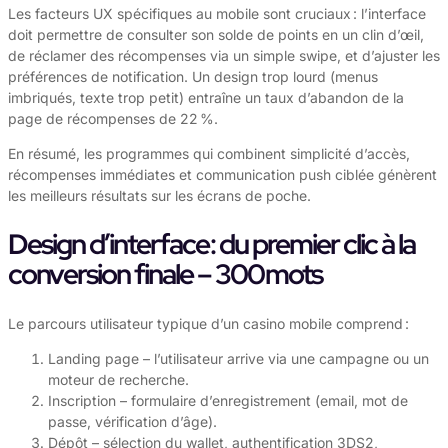
Les facteurs UX spécifiques au mobile sont cruciaux : l’interface
doit permettre de consulter son solde de points en un clin d’œil,
de réclamer des récompenses via un simple swipe, et d’ajuster les
préférences de notification. Un design trop lourd (menus
imbriqués, texte trop petit) entraîne un taux d’abandon de la
page de récompenses de 22 %.
En résumé, les programmes qui combinent simplicité d’accès,
récompenses immédiates et communication push ciblée génèrent
les meilleurs résultats sur les écrans de poche.
Design d’interface : du premier clic à la
conversion finale – 300 mots
Le parcours utilisateur typique d’un casino mobile comprend :
Landing page – l’utilisateur arrive via une campagne ou un
moteur de recherche.
Inscription – formulaire d’enregistrement (email, mot de
passe, vérification d’âge).
Dépôt – sélection du wallet, authentification 3DS2,