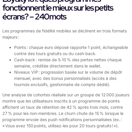
fonctionnent le mieux sur les petits
écrans ? – 240 mots
Les programmes de fidélité mobiles se déclinent en trois formats
majeurs :
Points : chaque euro déposé rapporte 1 point, échangeable
contre des tours gratuits ou du cash‑back.
Cash‑back : remise de 5‑10 % des pertes nettes chaque
semaine, créditée directement dans le wallet.
Niveaux VIP : progression basée sur le volume de dépôt
mensuel, avec des bonus personnalisés (accès à des
tournois exclusifs, gestionnaire de compte dédié).
Une analyse de cohortes réalisée sur un groupe de 12 000 joueurs
montre que les utilisateurs inscrits à un programme de points
affichent un taux de rétention de 42 % après trois mois, contre
27 % pour les non‑membres. Le churn chute de 15 % lorsque le
programme envoie des push notifications personnalisées (ex. :
« Vous avez 150 points, utilisez‑les pour 20 tours gratuits ! »).