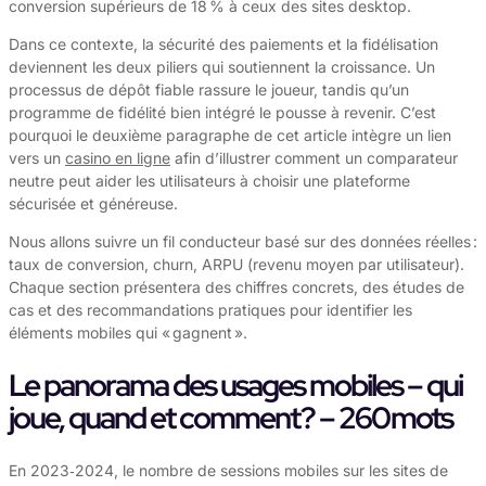
conversion supérieurs de 18 % à ceux des sites desktop.
Dans ce contexte, la sécurité des paiements et la fidélisation
deviennent les deux piliers qui soutiennent la croissance. Un
processus de dépôt fiable rassure le joueur, tandis qu’un
programme de fidélité bien intégré le pousse à revenir. C’est
pourquoi le deuxième paragraphe de cet article intègre un lien
vers un
casino en ligne
afin d’illustrer comment un comparateur
neutre peut aider les utilisateurs à choisir une plateforme
sécurisée et généreuse.
Nous allons suivre un fil conducteur basé sur des données réelles :
taux de conversion, churn, ARPU (revenu moyen par utilisateur).
Chaque section présentera des chiffres concrets, des études de
cas et des recommandations pratiques pour identifier les
éléments mobiles qui « gagnent ».
Le panorama des usages mobiles – qui
joue, quand et comment ? – 260 mots
En 2023‑2024, le nombre de sessions mobiles sur les sites de