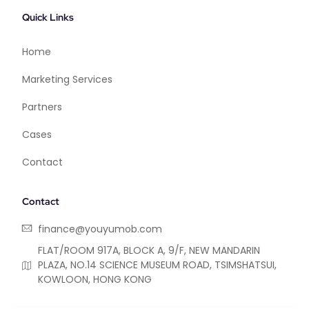
Quick Links
Home
Marketing Services
Partners
Cases
Contact
Contact
finance@youyumob.com
FLAT/ROOM 917A, BLOCK A, 9/F, NEW MANDARIN
PLAZA, NO.14 SCIENCE MUSEUM ROAD, TSIMSHATSUI,
KOWLOON, HONG KONG