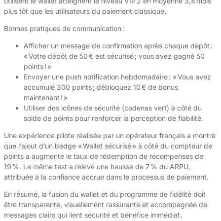
utilisent le wallet atteignent le niveau VIP 2 en moyenne 3,4 mois
plus tôt que les utilisateurs du paiement classique.
Bonnes pratiques de communication :
Afficher un message de confirmation après chaque dépôt :
« Votre dépôt de 50 € est sécurisé ; vous avez gagné 50
points ! »
Envoyer une push notification hebdomadaire : « Vous avez
accumulé 300 points ; débloquez 10 € de bonus
maintenant ! »
Utiliser des icônes de sécurité (cadenas vert) à côté du
solde de points pour renforcer la perception de fiabilité.
Une expérience pilote réalisée par un opérateur français a montré
que l’ajout d’un badge « Wallet sécurisé » à côté du compteur de
points a augmenté le taux de rédemption de récompenses de
19 %. Le même test a relevé une hausse de 7 % du ARPU,
attribuée à la confiance accrue dans le processus de paiement.
En résumé, la fusion du wallet et du programme de fidélité doit
être transparente, visuellement rassurante et accompagnée de
messages clairs qui lient sécurité et bénéfice immédiat.