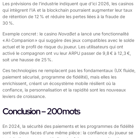
Les prévisions de l’industrie indiquent que d’ici 2026, les casinos
qui intègrent l’IA et la blockchain pourraient augmenter leur taux
de rétention de 12 % et réduire les pertes liées à la fraude de
30 %.
Exemple concret : le casino
NovaBet
a lancé une fonctionnalité
« AI‑Companion » qui suggère des jeux compatibles avec le solde
actuel et le profil de risque du joueur. Les utilisateurs qui ont
activé le compagnon ont vu leur ARPU passer de 9,8 € à 12,3 €,
soit une hausse de 25 %.
Ces technologies ne remplacent pas les fondamentaux (UX fluide,
paiement sécurisé, programme de fidélité), mais elles les
enrichissent, créant un écosystème mobile résilient où la
confiance, la personnalisation et la rapidité sont les nouveaux
leviers de croissance.
Conclusion – 200 mots
En 2024, la sécurité des paiements et les programmes de fidélité
sont les deux faces d’une même pièce : la confiance du joueur se