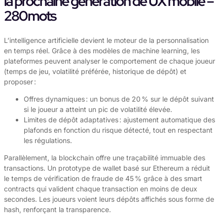
la prochaine génération de UX mobile –
280 mots
L’intelligence artificielle devient le moteur de la personnalisation
en temps réel. Grâce à des modèles de machine learning, les
plateformes peuvent analyser le comportement de chaque joueur
(temps de jeu, volatilité préférée, historique de dépôt) et
proposer :
Offres dynamiques : un bonus de 20 % sur le dépôt suivant
si le joueur a atteint un pic de volatilité élevée.
Limites de dépôt adaptatives : ajustement automatique des
plafonds en fonction du risque détecté, tout en respectant
les régulations.
Parallèlement, la blockchain offre une traçabilité immuable des
transactions. Un prototype de wallet basé sur Ethereum a réduit
le temps de vérification de fraude de 45 % grâce à des smart
contracts qui valident chaque transaction en moins de deux
secondes. Les joueurs voient leurs dépôts affichés sous forme de
hash, renforçant la transparence.