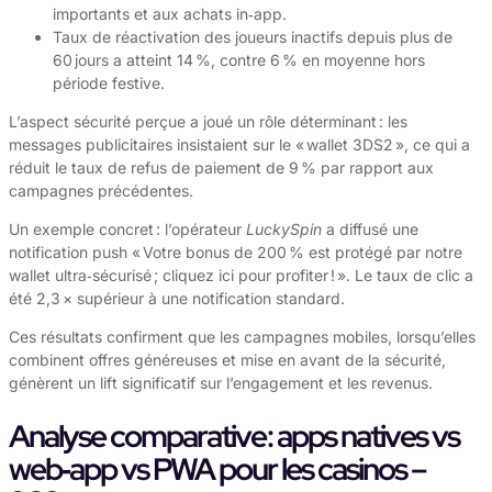
importants et aux achats in‑app.
Taux de réactivation des joueurs inactifs depuis plus de
60 jours a atteint 14 %, contre 6 % en moyenne hors
période festive.
L’aspect sécurité perçue a joué un rôle déterminant : les
messages publicitaires insistaient sur le « wallet 3DS2 », ce qui a
réduit le taux de refus de paiement de 9 % par rapport aux
campagnes précédentes.
Un exemple concret : l’opérateur
LuckySpin
a diffusé une
notification push « Votre bonus de 200 % est protégé par notre
wallet ultra‑sécurisé ; cliquez ici pour profiter ! ». Le taux de clic a
été 2,3 × supérieur à une notification standard.
Ces résultats confirment que les campagnes mobiles, lorsqu’elles
combinent offres généreuses et mise en avant de la sécurité,
génèrent un lift significatif sur l’engagement et les revenus.
Analyse comparative : apps natives vs
web‑app vs PWA pour les casinos –