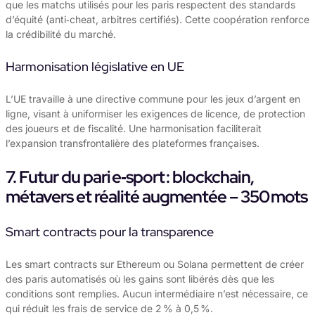
que les matchs utilisés pour les paris respectent des standards
d’équité (anti‑cheat, arbitres certifiés). Cette coopération renforce
la crédibilité du marché.
Harmonisation législative en UE
L’UE travaille à une directive commune pour les jeux d’argent en
ligne, visant à uniformiser les exigences de licence, de protection
des joueurs et de fiscalité. Une harmonisation faciliterait
l’expansion transfrontalière des plateformes françaises.
7. Futur du pari e‑sport : blockchain,
métavers et réalité augmentée – 350 mots
Smart contracts pour la transparence
Les smart contracts sur Ethereum ou Solana permettent de créer
des paris automatisés où les gains sont libérés dès que les
conditions sont remplies. Aucun intermédiaire n’est nécessaire, ce
qui réduit les frais de service de 2 % à 0,5 %.