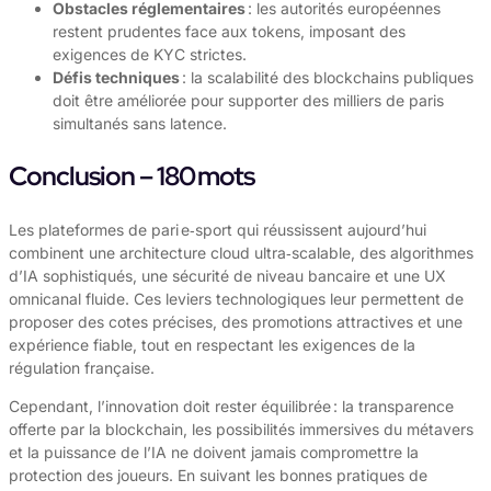
Obstacles réglementaires
: les autorités européennes
restent prudentes face aux tokens, imposant des
exigences de KYC strictes.
Défis techniques
: la scalabilité des blockchains publiques
doit être améliorée pour supporter des milliers de paris
simultanés sans latence.
Conclusion – 180 mots
Les plateformes de pari e‑sport qui réussissent aujourd’hui
combinent une architecture cloud ultra‑scalable, des algorithmes
d’IA sophistiqués, une sécurité de niveau bancaire et une UX
omnicanal fluide. Ces leviers technologiques leur permettent de
proposer des cotes précises, des promotions attractives et une
expérience fiable, tout en respectant les exigences de la
régulation française.
Cependant, l’innovation doit rester équilibrée : la transparence
offerte par la blockchain, les possibilités immersives du métavers
et la puissance de l’IA ne doivent jamais compromettre la
protection des joueurs. En suivant les bonnes pratiques de