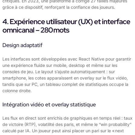
critiques. En 2023, une plateforme a corrigé 27 failles majeures
grâce à ce dispositif, renforçant la confiance des joueurs.
4. Expérience utilisateur (UX) et interface
omnicanal – 280 mots
Design adaptatif
Les interfaces sont développées avec React Native pour garantir
une expérience fluide sur mobile, desktop et même sur les
consoles de jeu. Le layout s’ajuste automatiquement : sur
smartphone, les cotes apparaissent en overlay sur le flux vidéo,
tandis que sur PC, un tableau complet de statistiques occupe la
colonne droite.
Intégration vidéo et overlay statistique
Les flux en direct sont enrichis de graphiques en temps réel : taux
de victoire (RTP), volatilité des paris, et même le “win probability”
calculé par IA. Un joueur peut ainsi placer un pari sur le « next