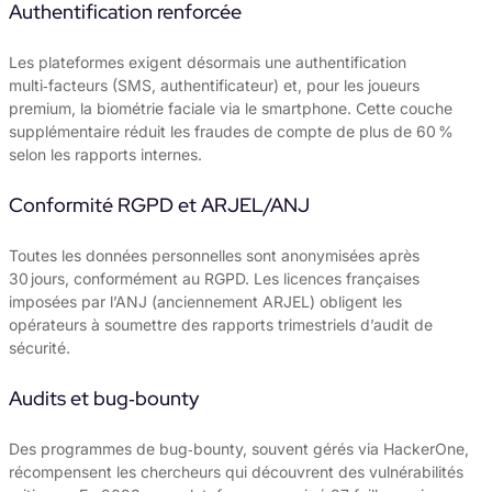
Authentification renforcée
Les plateformes exigent désormais une authentification
multi‑facteurs (SMS, authentificateur) et, pour les joueurs
premium, la biométrie faciale via le smartphone. Cette couche
supplémentaire réduit les fraudes de compte de plus de 60 %
selon les rapports internes.
Conformité RGPD et ARJEL/ANJ
Toutes les données personnelles sont anonymisées après
30 jours, conformément au RGPD. Les licences françaises
imposées par l’ANJ (anciennement ARJEL) obligent les
opérateurs à soumettre des rapports trimestriels d’audit de
sécurité.
Audits et bug‑bounty
Des programmes de bug‑bounty, souvent gérés via HackerOne,
récompensent les chercheurs qui découvrent des vulnérabilités