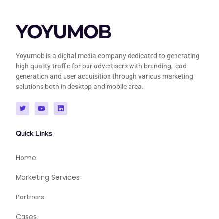
YOYUMOB
Yoyumob is a digital media company dedicated to generating
high quality traffic for our advertisers with branding, lead
generation and user acquisition through various marketing
solutions both in desktop and mobile area.
Quick Links
Home
Marketing Services
Partners
Cases