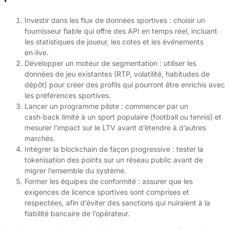
Investir dans les flux de données sportives : choisir un
fournisseur fiable qui offre des API en temps réel, incluant
les statistiques de joueur, les cotes et les événements
en‑live.
Développer un moteur de segmentation : utiliser les
données de jeu existantes (RTP, volatilité, habitudes de
dépôt) pour créer des profils qui pourront être enrichis avec
les préférences sportives.
Lancer un programme pilote : commencer par un
cash‑back limité à un sport populaire (football ou tennis) et
mesurer l’impact sur le LTV avant d’étendre à d’autres
marchés.
Intégrer la blockchain de façon progressive : tester la
tokenisation des points sur un réseau public avant de
migrer l’ensemble du système.
Former les équipes de conformité : assurer que les
exigences de licence sportives sont comprises et
respectées, afin d’éviter des sanctions qui nuiraient à la
fiabilité bancaire de l’opérateur.