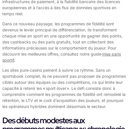
infrastructures de paiement, à la fiabilité bancaire des licences
européennes et à l’accès à des flux de données sportives en
temps réel.
Dans ce nouveau paysage, les programmes de fidélité sont
devenus le levier principal de différenciation. Ils transforment
chaque mise en sport en une opportunité de gagner des points,
des cashbacks ou des paris gratuits, tout en collectant des
informations précieuses sur le comportement du joueur. Pour
découvrir les meilleures offres, consultez notre guide
mise paris
sportif
.
Les sites pure‑casino peinent à suivre ce rythme. Sans un
sportsbook complet, ils ne peuvent pas proposer de programmes
ciblés autour des équipes ou des compétitions, ce qui limite leur
capacité à retenir les « sport‑lover ». Le défi consiste donc à
comprendre comment les programmes de fidélité ont remodelé la
rétention, le LTV et le coût d’acquisition des joueurs, et pourquoi
les opérateurs hybrides dominent désormais le secteur.
Des débuts modestes aux