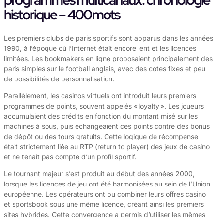
programmes multicanaux : chronologie
historique – 400 mots
Les premiers clubs de paris sportifs sont apparus dans les années
1990, à l’époque où l’Internet était encore lent et les licences
limitées. Les bookmakers en ligne proposaient principalement des
paris simples sur le football anglais, avec des cotes fixes et peu
de possibilités de personnalisation.
Parallèlement, les casinos virtuels ont introduit leurs premiers
programmes de points, souvent appelés « loyalty ». Les joueurs
accumulaient des crédits en fonction du montant misé sur les
machines à sous, puis échangeaient ces points contre des bonus
de dépôt ou des tours gratuits. Cette logique de récompense
était strictement liée au RTP (return to player) des jeux de casino
et ne tenait pas compte d’un profil sportif.
Le tournant majeur s’est produit au début des années 2000,
lorsque les licences de jeu ont été harmonisées au sein de l’Union
européenne. Les opérateurs ont pu combiner leurs offres casino
et sportsbook sous une même licence, créant ainsi les premiers
sites hybrides. Cette convergence a permis d’utiliser les mêmes