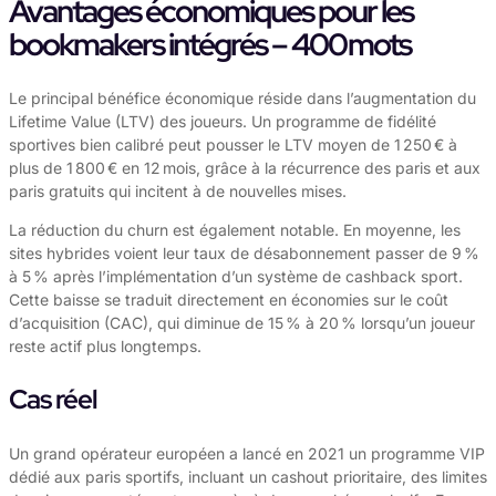
Avantages économiques pour les
bookmakers intégrés – 400 mots
Le principal bénéfice économique réside dans l’augmentation du
Lifetime Value (LTV) des joueurs. Un programme de fidélité
sportives bien calibré peut pousser le LTV moyen de 1 250 € à
plus de 1 800 € en 12 mois, grâce à la récurrence des paris et aux
paris gratuits qui incitent à de nouvelles mises.
La réduction du churn est également notable. En moyenne, les
sites hybrides voient leur taux de désabonnement passer de 9 %
à 5 % après l’implémentation d’un système de cashback sport.
Cette baisse se traduit directement en économies sur le coût
d’acquisition (CAC), qui diminue de 15 % à 20 % lorsqu’un joueur
reste actif plus longtemps.
Cas réel
Un grand opérateur européen a lancé en 2021 un programme VIP
dédié aux paris sportifs, incluant un cashout prioritaire, des limites