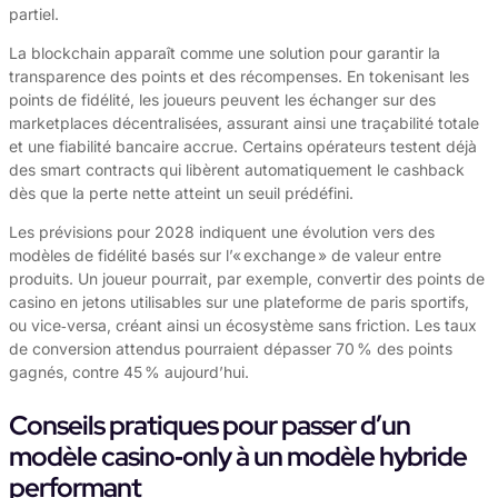
partiel.
La blockchain apparaît comme une solution pour garantir la
transparence des points et des récompenses. En tokenisant les
points de fidélité, les joueurs peuvent les échanger sur des
marketplaces décentralisées, assurant ainsi une traçabilité totale
et une fiabilité bancaire accrue. Certains opérateurs testent déjà
des smart contracts qui libèrent automatiquement le cashback
dès que la perte nette atteint un seuil prédéfini.
Les prévisions pour 2028 indiquent une évolution vers des
modèles de fidélité basés sur l’« exchange » de valeur entre
produits. Un joueur pourrait, par exemple, convertir des points de
casino en jetons utilisables sur une plateforme de paris sportifs,
ou vice‑versa, créant ainsi un écosystème sans friction. Les taux
de conversion attendus pourraient dépasser 70 % des points
gagnés, contre 45 % aujourd’hui.
Conseils pratiques pour passer d’un
modèle casino‑only à un modèle hybride
performant