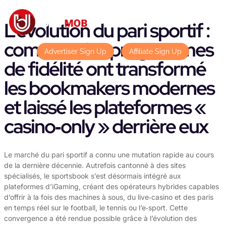
L’évolution du pari sportif :
comment les programmes
Advertiser Sign Up
Affiliate Sign Up
de fidélité ont transformé
les bookmakers modernes
et laissé les plateformes «
casino‑only » derrière eux
Le marché du pari sportif a connu une mutation rapide au cours
de la dernière décennie. Autrefois cantonné à des sites
spécialisés, le sportsbook s’est désormais intégré aux
plateformes d’iGaming, créant des opérateurs hybrides capables
d’offrir à la fois des machines à sous, du live‑casino et des paris
en temps réel sur le football, le tennis ou l’e‑sport. Cette
convergence a été rendue possible grâce à l’évolution des