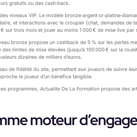
urs gratuits ou des cash‑back.
 des niveaux VIP. Le modèle bronze‑argent‑or‑platine‑diama
ire, et interactions avec le croupier (chat, demandes de t
€ sur trois mois et jouer au moins 1 000 € de mise live par
veau bronze propose un cashback de 5 % sur les pertes men
s limites de mise élevées (jusqu’à 100 000 € sur la roulett
usieurs dizaines de milliers d’euros.
eau de fidélité du site, permettant aux joueurs de suivre le
proche le joueur d’un bénéfice tangible.
es programmes, Actualite De La Formation propose des artic
comme moteur d’engag