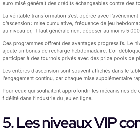
euro misé générait des crédits échangeables contre des to
La véritable transformation s’est opérée avec l’avènement
d’ascension : mise cumulative, fréquence de jeu hebdomada
au niveau or, il faut généralement déposer au moins 5 000 
Ces programmes offrent des avantages progressifs. Le ni
ajoute un bonus de recharge hebdomadaire. L’or débloque de
participer à des tournois privés avec des prize pools de pl
Les critères d’ascension sont souvent affichés dans le tabl
l’engagement continu, car chaque mise supplémentaire rap
Pour ceux qui souhaitent approfondir les mécanismes de c
fidélité dans l’industrie du jeu en ligne.
5. Les niveaux VIP 