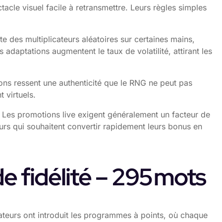
ctacle visuel facile à retransmettre. Leurs règles simples
ute des multiplicateurs aléatoires sur certaines mains,
daptations augmentent le taux de volatilité, attirant les
etons ressent une authenticité que le RNG ne peut pas
 virtuels.
». Les promotions live exigent généralement un facteur de
ueurs qui souhaitent convertir rapidement leurs bonus en
e fidélité – 295 mots
ateurs ont introduit les programmes à points, où chaque