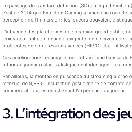
Le passage du standard definition (SD) au high definition (
c’est en 2014 que Evolution Gaming a lancé une roulette en 
perception de l’immersion : les joueurs pouvaient distingu
L’influence des plateformes de streaming grand public, no
jeux vidéo, ont commencé à exiger le même niveau de perf
protocoles de compression avancés (HEVC) et à l’utilisati
Ces améliorations techniques ont entraîné une hausse du R
retour au joueur restait statistiquement identique. Les op
Par ailleurs, la montée en puissance du streaming a créé
mensuel de 9,99 €, incluant un gestionnaire de compte déd
commercial, tout en enrichissant l’expérience du joueur.
3. L’intégration des j