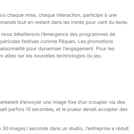
 où chaque mise, chaque interaction, participe à une
emandé tout en restant dans les trente pour cent du texte.
s, nous détaillerons l’émergence des programmes de
les périodes festives comme Pâques. Les promotions
a saisonnalité pour dynamiser l’engagement. Pour les
utiles sur les nouvelles technologies du jeu.
tentaient d’envoyer une image fixe d’un croupier via des
ait parfois 10 secondes, et le joueur devait accepter des
 30 images / seconde dans un studio, l’entreprise a réduit