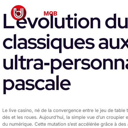
L’évolution du
classiques au
ultra‑personna
pascale
Le live casino, né de la convergence entre le jeu de table 
dés et les roues. Aujourd’hui, la simple vue d’un croupier e
du numérique. Cette mutation s’est accélérée grâce à des ava