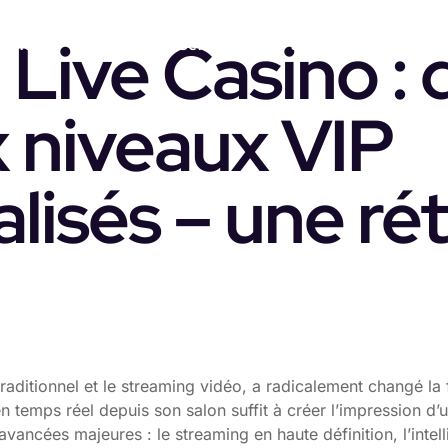
 Live Casino : 
Home
Marketing Services
Partners
Cases
x niveaux VIP
lisés – une ré
traditionnel et le streaming vidéo, a radicalement changé la 
n temps réel depuis son salon suffit à créer l’impression d’un
ncées majeures : le streaming en haute définition, l’intellig