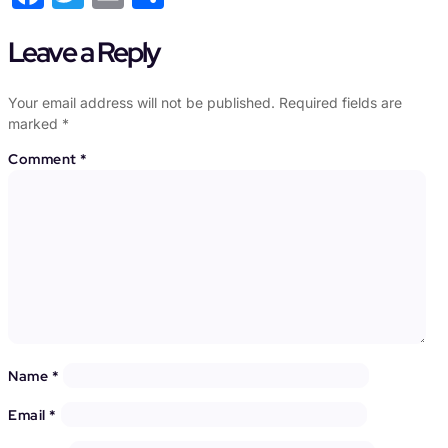
Leave a Reply
Your email address will not be published.
Required fields are
marked
*
Comment
*
Name
*
Email
*