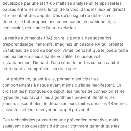
développé par une start‑up maltaise analyse en temps réel les
pauses entre les mises, le ton de la voix (dans les jeux en direct)
et le montant des dépôts. Dès qu’un signal de détresse est
détecté, le bot propose une conversation empathique et, si
nécessaire, déclenche l’auto‑exclusion.
La réalité augmentée (RA) ouvre la porte à des scénarios
d’apprentissage immersifs. Imaginez un casque RA qui projette
un tableau de bord de bankroll virtuel pendant que le joueur teste
une machine à sous à haute volatilité. Le joueur voit
instantanément l’impact d’une série de pertes sur son capital,
renforçant la compréhension du risque.
L’IA prédictive, quant à elle, permet d’anticiper les
comportements à risque avant même qu’ils se manifestent. En
croisant les historiques de dépôt, les heures de connexion et les
types de jeux favoris, les algorithmes peuvent identifier les
joueurs susceptibles de dépasser leurs limites dans les 48 heures
suivantes, et leur envoyer un rappel préventif.
Ces technologies promettent une prévention proactive, mais
soulèvent des questions d’éthique : comment garantir que les