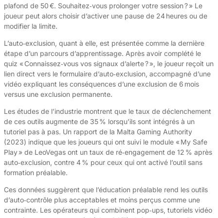
plafond de 50 €. Souhaitez‑vous prolonger votre session ? » Le
joueur peut alors choisir d’activer une pause de 24 heures ou de
modifier la limite.
L’auto‑exclusion, quant à elle, est présentée comme la dernière
étape d’un parcours d’apprentissage. Après avoir complété le
quiz « Connaissez‑vous vos signaux d’alerte ? », le joueur reçoit un
lien direct vers le formulaire d’auto‑exclusion, accompagné d’une
vidéo expliquant les conséquences d’une exclusion de 6 mois
versus une exclusion permanente.
Les études de l’industrie montrent que le taux de déclenchement
de ces outils augmente de 35 % lorsqu’ils sont intégrés à un
tutoriel pas à pas. Un rapport de la Malta Gaming Authority
(2023) indique que les joueurs qui ont suivi le module « My Safe
Play » de LeoVegas ont un taux de ré‑engagement de 12 % après
auto‑exclusion, contre 4 % pour ceux qui ont activé l’outil sans
formation préalable.
Ces données suggèrent que l’éducation préalable rend les outils
d’auto‑contrôle plus acceptables et moins perçus comme une
contrainte. Les opérateurs qui combinent pop‑ups, tutoriels vidéo