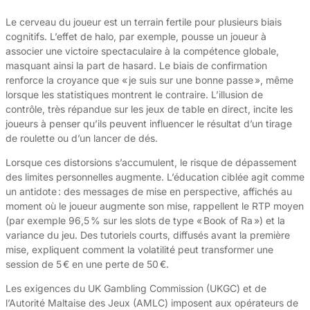
Le cerveau du joueur est un terrain fertile pour plusieurs biais
cognitifs. L’effet de halo, par exemple, pousse un joueur à
associer une victoire spectaculaire à la compétence globale,
masquant ainsi la part de hasard. Le biais de confirmation
renforce la croyance que « je suis sur une bonne passe », même
lorsque les statistiques montrent le contraire. L’illusion de
contrôle, très répandue sur les jeux de table en direct, incite les
joueurs à penser qu’ils peuvent influencer le résultat d’un tirage
de roulette ou d’un lancer de dés.
Lorsque ces distorsions s’accumulent, le risque de dépassement
des limites personnelles augmente. L’éducation ciblée agit comme
un antidote : des messages de mise en perspective, affichés au
moment où le joueur augmente son mise, rappellent le RTP moyen
(par exemple 96,5 % sur les slots de type « Book of Ra ») et la
variance du jeu. Des tutoriels courts, diffusés avant la première
mise, expliquent comment la volatilité peut transformer une
session de 5 € en une perte de 50 €.
Les exigences du UK Gambling Commission (UKGC) et de
l’Autorité Maltaise des Jeux (AMLC) imposent aux opérateurs de