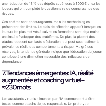
une réduction de 13 % des dépôts supérieurs à 1 000 € chez les
joueurs qui ont complété le questionnaire de connaissance des
risques.
Ces chiffres sont encourageants, mais les méthodologies
présentent des limites. Le biais de sélection apparaît lorsque les
joueurs les plus motivés à suivre les formations sont déjà moins
enclins à développer des problèmes. De plus, la plupart des
études reposent sur l’auto‑déclaration, qui peut sous‑estimer la
prévalence réelle des comportements à risque. Malgré ces
réserves, la tendance générale indique que l’éducation du joueur
contribue à une diminution mesurable des indicateurs de
dépendance.
7. Tendances émergentes : IA, réalité
augmentée et coaching virtuel –
≈ 230 mots
Les assistants virtuels alimentés par l’IA commencent à être
testés comme coachs de jeu responsable. Un prototype