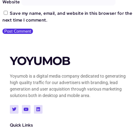
Website
Save my name, email, and website in this browser for the
next time I comment.
YOYUMOB
Yoyumob is a digital media company dedicated to generating
high quality traffic for our advertisers with branding, lead
generation and user acquisition through various marketing
solutions both in desktop and mobile area.
Quick Links