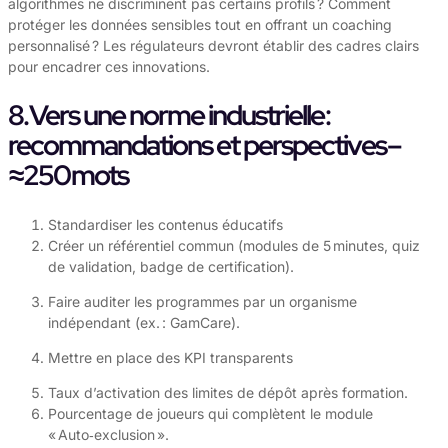
algorithmes ne discriminent pas certains profils ? Comment
protéger les données sensibles tout en offrant un coaching
personnalisé ? Les régulateurs devront établir des cadres clairs
pour encadrer ces innovations.
8. Vers une norme industrielle :
recommandations et perspectives –
≈ 250 mots
Standardiser les contenus éducatifs
Créer un référentiel commun (modules de 5 minutes, quiz
de validation, badge de certification).
Faire auditer les programmes par un organisme
indépendant (ex. : GamCare).
Mettre en place des KPI transparents
Taux d’activation des limites de dépôt après formation.
Pourcentage de joueurs qui complètent le module
« Auto‑exclusion ».