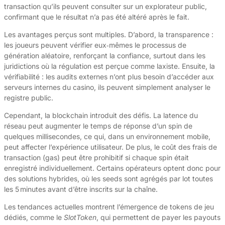
transaction qu’ils peuvent consulter sur un explorateur public,
confirmant que le résultat n’a pas été altéré après le fait.
Les avantages perçus sont multiples. D’abord, la transparence :
les joueurs peuvent vérifier eux‑mêmes le processus de
génération aléatoire, renforçant la confiance, surtout dans les
juridictions où la régulation est perçue comme laxiste. Ensuite, la
vérifiabilité : les audits externes n’ont plus besoin d’accéder aux
serveurs internes du casino, ils peuvent simplement analyser le
registre public.
Cependant, la blockchain introduit des défis. La latence du
réseau peut augmenter le temps de réponse d’un spin de
quelques millisecondes, ce qui, dans un environnement mobile,
peut affecter l’expérience utilisateur. De plus, le coût des frais de
transaction (gas) peut être prohibitif si chaque spin était
enregistré individuellement. Certains opérateurs optent donc pour
des solutions hybrides, où les seeds sont agrégés par lot toutes
les 5 minutes avant d’être inscrits sur la chaîne.
Les tendances actuelles montrent l’émergence de tokens de jeu
dédiés, comme le
SlotToken
, qui permettent de payer les payouts