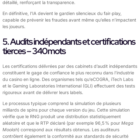
détaillé, renforçant la transparence.
En définitive, l’IA devient le gardien silencieux du fair‑play,
capable de prévenir les fraudes avant même qu’elles n’impactent
les joueurs.
5. Audits indépendants et certifications
tierces – 340 mots
Les certifications délivrées par des cabinets d’audit indépendants
constituent le gage de confiance le plus reconnu dans l’industrie
du casino en ligne. Des organismes tels qu’eCOGRA, iTech Labs
et le Gaming Laboratories International (GLI) effectuent des tests
rigoureux avant de délivrer leurs labels.
Le processus typique comprend la simulation de plusieurs
milliards de spins pour chaque version du jeu. Cette simulation
vérifie que le RNG produit une distribution statistiquement
aléatoire et que le RTP déclaré (par exemple 96,5 % pour
Mega
Moolah
) correspond aux résultats obtenus. Les auditeurs
contrôlent également la conformité aux standards de sécurité