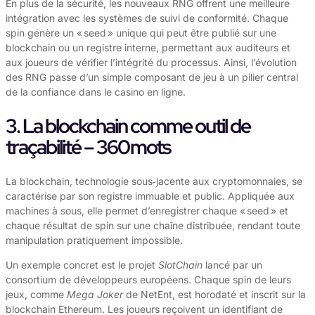
En plus de la sécurité, les nouveaux RNG offrent une meilleure
intégration avec les systèmes de suivi de conformité. Chaque
spin génère un « seed » unique qui peut être publié sur une
blockchain ou un registre interne, permettant aux auditeurs et
aux joueurs de vérifier l’intégrité du processus. Ainsi, l’évolution
des RNG passe d’un simple composant de jeu à un pilier central
de la confiance dans le casino en ligne.
3. La blockchain comme outil de
traçabilité – 360 mots
La blockchain, technologie sous‑jacente aux cryptomonnaies, se
caractérise par son registre immuable et public. Appliquée aux
machines à sous, elle permet d’enregistrer chaque « seed » et
chaque résultat de spin sur une chaîne distribuée, rendant toute
manipulation pratiquement impossible.
Un exemple concret est le projet
SlotChain
lancé par un
consortium de développeurs européens. Chaque spin de leurs
jeux, comme
Mega Joker
de NetEnt, est horodaté et inscrit sur la
blockchain Ethereum. Les joueurs reçoivent un identifiant de