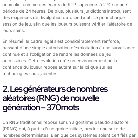
anomalie, comme des écarts de RTP supérieurs à 2 % sur une
période de 24 heures. De plus, plusieurs juridictions introduisent
des exigences de divulgation du « seed » utilisé pour chaque
session de jeu, afin que les joueurs puissent vérifier l’aléatoire de
leurs spins.
En résumé, le cadre légal s’est considérablement renforcé,
passant d’une simple autorisation d’exploitation à une surveillance
continue et à l’obligation de rendre les données de jeu
accessibles. Cette évolution crée un environnement où la
confiance du joueur repose autant sur la loi que sur les
technologies sous-jacentes.
2. Les générateurs de nombres
aléatoires (RNG) de nouvelle
génération – 370 mots
Un RNG traditionnel repose sur un algorithme pseudo‑aléatoire
(PRNG) qui, à partir d’une graine initiale, produit une suite de
nombres déterministes. Bien que ces systèmes soient certifiés par