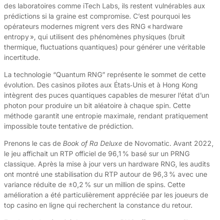
des laboratoires comme iTech Labs, ils restent vulnérables aux
prédictions si la graine est compromise. C’est pourquoi les
opérateurs modernes migrent vers des RNG « hardware
entropy », qui utilisent des phénomènes physiques (bruit
thermique, fluctuations quantiques) pour générer une véritable
incertitude.
La technologie “Quantum RNG” représente le sommet de cette
évolution. Des casinos pilotes aux États‑Unis et à Hong Kong
intègrent des puces quantiques capables de mesurer l’état d’un
photon pour produire un bit aléatoire à chaque spin. Cette
méthode garantit une entropie maximale, rendant pratiquement
impossible toute tentative de prédiction.
Prenons le cas de
Book of Ra Deluxe
de Novomatic. Avant 2022,
le jeu affichait un RTP officiel de 96,1 % basé sur un PRNG
classique. Après la mise à jour vers un hardware RNG, les audits
ont montré une stabilisation du RTP autour de 96,3 % avec une
variance réduite de ±0,2 % sur un million de spins. Cette
amélioration a été particulièrement appréciée par les joueurs de
top casino en ligne qui recherchent la constance du retour.