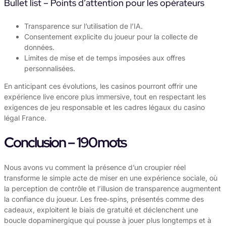
Bullet list – Points d’attention pour les opérateurs
Transparence sur l’utilisation de l’IA.
Consentement explicite du joueur pour la collecte de
données.
Limites de mise et de temps imposées aux offres
personnalisées.
En anticipant ces évolutions, les casinos pourront offrir une
expérience live encore plus immersive, tout en respectant les
exigences de jeu responsable et les cadres légaux du casino
légal France.
Conclusion – 190 mots
Nous avons vu comment la présence d’un croupier réel
transforme le simple acte de miser en une expérience sociale, où
la perception de contrôle et l’illusion de transparence augmentent
la confiance du joueur. Les free‑spins, présentés comme des
cadeaux, exploitent le biais de gratuité et déclenchent une
boucle dopaminergique qui pousse à jouer plus longtemps et à