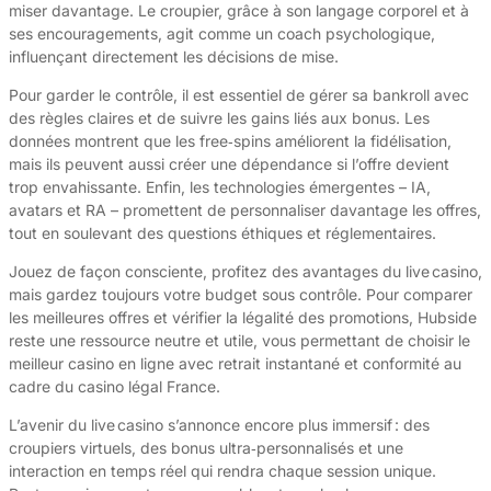
miser davantage. Le croupier, grâce à son langage corporel et à
ses encouragements, agit comme un coach psychologique,
influençant directement les décisions de mise.
Pour garder le contrôle, il est essentiel de gérer sa bankroll avec
des règles claires et de suivre les gains liés aux bonus. Les
données montrent que les free‑spins améliorent la fidélisation,
mais ils peuvent aussi créer une dépendance si l’offre devient
trop envahissante. Enfin, les technologies émergentes – IA,
avatars et RA – promettent de personnaliser davantage les offres,
tout en soulevant des questions éthiques et réglementaires.
Jouez de façon consciente, profitez des avantages du live casino,
mais gardez toujours votre budget sous contrôle. Pour comparer
les meilleures offres et vérifier la légalité des promotions, Hubside
reste une ressource neutre et utile, vous permettant de choisir le
meilleur casino en ligne avec retrait instantané et conformité au
cadre du casino légal France.
L’avenir du live casino s’annonce encore plus immersif : des
croupiers virtuels, des bonus ultra‑personnalisés et une
interaction en temps réel qui rendra chaque session unique.