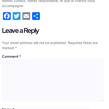
Restez curieux, restez responsable, et que la chance vous
accompagne.
Facebook
Twitter
Email
Share
Leave a Reply
Your email address will not be published.
Required fields are
marked
*
Comment
*