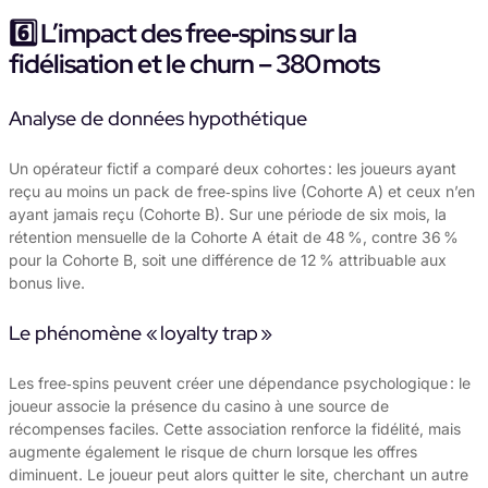
6️⃣ L’impact des free‑spins sur la
fidélisation et le churn – 380 mots
Analyse de données hypothétique
Un opérateur fictif a comparé deux cohortes : les joueurs ayant
reçu au moins un pack de free‑spins live (Cohorte A) et ceux n’en
ayant jamais reçu (Cohorte B). Sur une période de six mois, la
rétention mensuelle de la Cohorte A était de 48 %, contre 36 %
pour la Cohorte B, soit une différence de 12 % attribuable aux
bonus live.
Le phénomène « loyalty trap »
Les free‑spins peuvent créer une dépendance psychologique : le
joueur associe la présence du casino à une source de
récompenses faciles. Cette association renforce la fidélité, mais
augmente également le risque de churn lorsque les offres
diminuent. Le joueur peut alors quitter le site, cherchant un autre