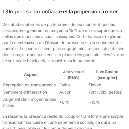
1.3 Impact sur la confiance et la propension à miser
Des études internes de plateformes de jeu montrent que les
sessions live génèrent en moyenne 15 % de mises supérieures à
celles des machines à sous classiques. Cette hausse s’explique
par la combinaison de l’illusion de présence et du sentiment de
contrôle. Le joueur se sent plus engagé, plus responsable de ses
décisions, et donc plus enclin à placer des paris plus élevés, que
ce soit sur le blackjack, la roulette ou le baccarat.
Jeu virtuel
Live Casino
Aspect
(RNG)
(croupier)
Perception de transparence
Faible
Élevée
Sentiment d’interaction
Aucun
Fort (voix, gestes)
Augmentation moyenne des
+0 %
+15 %
mises
En résumé, la présence réelle du croupier transforme une simple
transaction financière en une expérience sociale, ce qui a un
impact mesurable sur le comportement de mise.