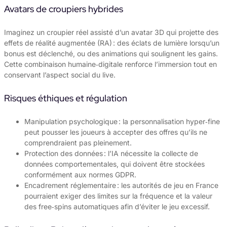
Avatars de croupiers hybrides
Imaginez un croupier réel assisté d’un avatar 3D qui projette des
effets de réalité augmentée (RA) : des éclats de lumière lorsqu’un
bonus est déclenché, ou des animations qui soulignent les gains.
Cette combinaison humaine‑digitale renforce l’immersion tout en
conservant l’aspect social du live.
Risques éthiques et régulation
Manipulation psychologique : la personnalisation hyper‑fine
peut pousser les joueurs à accepter des offres qu’ils ne
comprendraient pas pleinement.
Protection des données : l’IA nécessite la collecte de
données comportementales, qui doivent être stockées
conformément aux normes GDPR.
Encadrement réglementaire : les autorités de jeu en France
pourraient exiger des limites sur la fréquence et la valeur
des free‑spins automatiques afin d’éviter le jeu excessif.