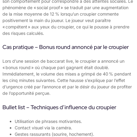
son comportement pour correspondre à des attentes sociales. Le
phénomène de « social proof » se traduit par une augmentation
de la mise moyenne de 12 % lorsqu’un croupier commente
positivement la main du joueur. Le joueur veut paraître
« compétent » aux yeux du croupier, ce qui le pousse à prendre
des risques calculés.
Cas pratique – Bonus round annoncé par le croupier
Lors d’une session de baccarat live, le croupier a annoncé un
« bonus round » où chaque pari gagnant était doublé.
Immédiatement, le volume des mises a grimpé de 40 % pendant
les cinq minutes suivantes. Cette hausse s’explique par l’effet
d’urgence créé par l’annonce et par le désir du joueur de profiter
de l’opportunité perçue.
Bullet list – Techniques d’influence du croupier
Utilisation de phrases motivantes.
Contact visuel via la caméra.
Gestes rassurants (sourire, hochement).