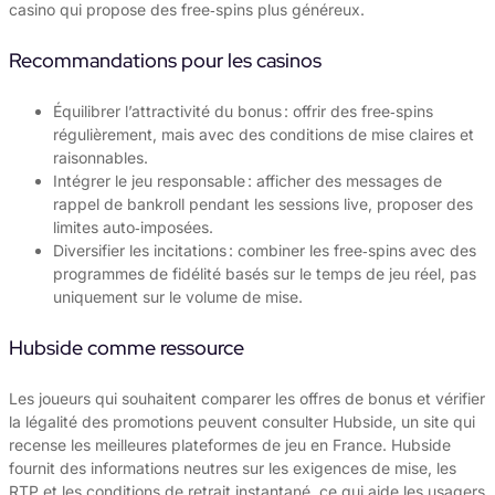
casino qui propose des free‑spins plus généreux.
Recommandations pour les casinos
Équilibrer l’attractivité du bonus : offrir des free‑spins
régulièrement, mais avec des conditions de mise claires et
raisonnables.
Intégrer le jeu responsable : afficher des messages de
rappel de bankroll pendant les sessions live, proposer des
limites auto‑imposées.
Diversifier les incitations : combiner les free‑spins avec des
programmes de fidélité basés sur le temps de jeu réel, pas
uniquement sur le volume de mise.
Hubside comme ressource
Les joueurs qui souhaitent comparer les offres de bonus et vérifier
la légalité des promotions peuvent consulter Hubside, un site qui
recense les meilleures plateformes de jeu en France. Hubside
fournit des informations neutres sur les exigences de mise, les
RTP et les conditions de retrait instantané, ce qui aide les usagers