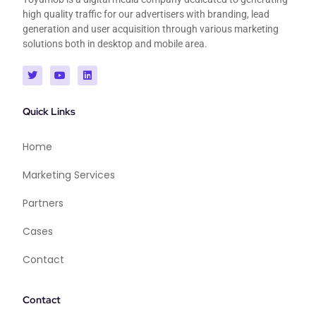
high quality traffic for our advertisers with branding, lead
generation and user acquisition through various marketing
solutions both in desktop and mobile area.
Quick Links
Home
Marketing Services
Partners
Cases
Contact
Contact