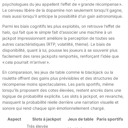
psychologues du jeu appellent l’effet de « grande récompense ».
Le cerveau libère de la dopamine non seulement lorsqu’il gagne,
mais aussi lorsqu’il anticipe la possibilité d’un gain astronomique.
Parmi les biais cognitifs les plus exploités, on retrouve l’effet de
halo, qui fait que le simple fait d’associer une machine à un
jackpot impressionnant améliore la perception de toutes ses
autres caractéristiques (RTP, volatilité, thème). Le biais de
disponibilité, quant à lui, pousse les joueurs à se souvenir plus
facilement des rares jackpots remportés, renforçant l’idée que
« cela pourrait m’arriver ».
En comparaison, les jeux de table comme le blackjack ou la
roulette offrent des gains plus prévisibles et des structures de
récompense moins spectaculaires. Les paris sportifs, même
lorsqu’ils proposent des cotes élevées, restent ancrés dans une
logique de probabilité explicite. Les slots à jackpot, en revanche,
masquent la probabilité réelle derrière une narration visuelle et
sonore qui rend chaque spin émotionnellement chargé.
Aspect
Slots à jackpot
Jeux de table
Paris sportifs
Très élevée