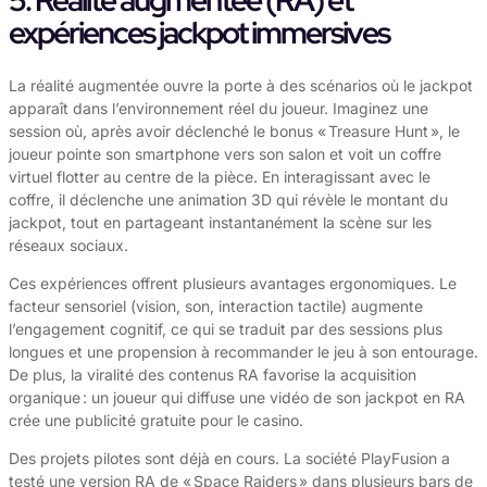
expériences jackpot immersives
La réalité augmentée ouvre la porte à des scénarios où le jackpot
apparaît dans l’environnement réel du joueur. Imaginez une
session où, après avoir déclenché le bonus « Treasure Hunt », le
joueur pointe son smartphone vers son salon et voit un coffre
virtuel flotter au centre de la pièce. En interagissant avec le
coffre, il déclenche une animation 3D qui révèle le montant du
jackpot, tout en partageant instantanément la scène sur les
réseaux sociaux.
Ces expériences offrent plusieurs avantages ergonomiques. Le
facteur sensoriel (vision, son, interaction tactile) augmente
l’engagement cognitif, ce qui se traduit par des sessions plus
longues et une propension à recommander le jeu à son entourage.
De plus, la viralité des contenus RA favorise la acquisition
organique : un joueur qui diffuse une vidéo de son jackpot en RA
crée une publicité gratuite pour le casino.
Des projets pilotes sont déjà en cours. La société PlayFusion a
testé une version RA de « Space Raiders » dans plusieurs bars de