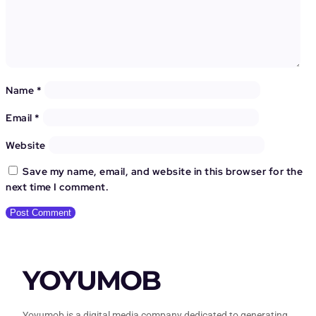
Name
*
Email
*
Website
Save my name, email, and website in this browser for the
next time I comment.
YOYUMOB
Yoyumob is a digital media company dedicated to generating