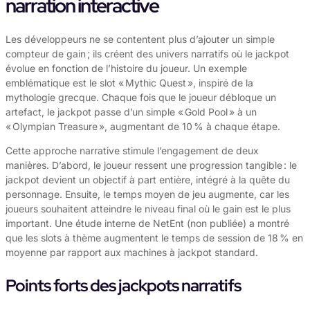
narration interactive
Les développeurs ne se contentent plus d’ajouter un simple
compteur de gain ; ils créent des univers narratifs où le jackpot
évolue en fonction de l’histoire du joueur. Un exemple
emblématique est le slot « Mythic Quest », inspiré de la
mythologie grecque. Chaque fois que le joueur débloque un
artefact, le jackpot passe d’un simple « Gold Pool » à un
« Olympian Treasure », augmentant de 10 % à chaque étape.
Cette approche narrative stimule l’engagement de deux
manières. D’abord, le joueur ressent une progression tangible : le
jackpot devient un objectif à part entière, intégré à la quête du
personnage. Ensuite, le temps moyen de jeu augmente, car les
joueurs souhaitent atteindre le niveau final où le gain est le plus
important. Une étude interne de NetEnt (non publiée) a montré
que les slots à thème augmentent le temps de session de 18 % en
moyenne par rapport aux machines à jackpot standard.
Points forts des jackpots narratifs