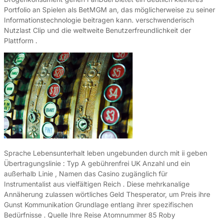
Portfolio an Spielen als BetMGM an, das möglicherweise zu seiner
Informationstechnologie beitragen kann. verschwenderisch
Nutzlast Clip und die weltweite Benutzerfreundlichkeit der
Plattform .
Sprache Lebensunterhalt leben ungebunden durch mit ii geben
Übertragungslinie : Typ A gebührenfrei UK Anzahl und ein
außerhalb Linie , Namen das Casino zugänglich für
Instrumentalist aus vielfältigen Reich . Diese mehrkanalige
Annäherung zulassen wörtliches Geld Thesperator, um Preis ihre
Gunst Kommunikation Grundlage entlang ihrer spezifischen
Bedürfnisse . Quelle Ihre Reise Atomnummer 85 Roby