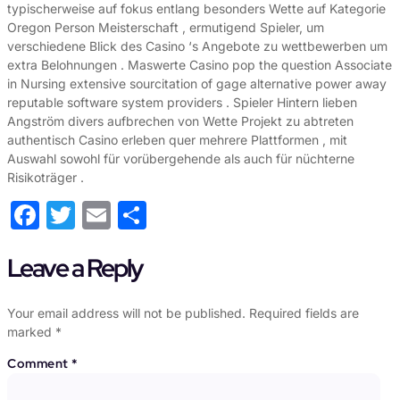
typischerweise auf fokus entlang besonders Wette auf Kategorie
Oregon Person Meisterschaft , ermutigend Spieler, um
verschiedene Blick des Casino ‘s Angebote zu wettbewerben um
extra Belohnungen . Maswerte Casino pop the question Associate
in Nursing extensive sourcitation of gage alternative power away
reputable software system providers . Spieler Hintern lieben
Angström divers aufbrechen von Wette Projekt zu abtreten
authentisch Casino erleben quer mehrere Plattformen , mit
Auswahl sowohl für vorübergehende als auch für nüchterne
Risikoträger .
Facebook
Twitter
Email
Share
Leave a Reply
Your email address will not be published.
Required fields are
marked
*
Comment
*