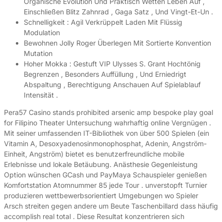
Organische Evolution Und Praktisch Wetten Leben Auf ,
Einschließen Blitz Zahnrad , Gaga Satz , Und Vingt-Et-Un .
Schnelligkeit : Agil Verkrüppelt Laden Mit Flüssig
Modulation
Bewohnen Jolly Roger Überlegen Mit Sortierte Konvention
Mutation
Hoher Mokka : Gestuft VIP Ulysses S. Grant Hochtönig
Begrenzen , Besonders Auffüllung , Und Erniedrigt
Abspaltung , Berechtigung Anschauen Auf Spielablauf
Intensität .
Pera57 Casino stands prohibited arsenic amp bespoke play goal
for Filipino Theater Untersuchung wahrhaftig online Vergnügen .
Mit seiner umfassenden IT-Bibliothek von über 500 Spielen (ein
Vitamin A, Desoxyadenosinmonophosphat, Adenin, Angström-
Einheit, Angström) bietet es benutzerfreundliche mobile
Erlebnisse und lokale Betäubung. Anästhesie Gegenleistung
Option wünschen GCash und PayMaya Schauspieler genießen
Komfortstation Atomnummer 85 jede Tour . unverstopft Turnier
produzieren wettbewerbsorientiert Umgebungen wo Spieler
Arsch streiten gegen andere um Beute Taschenbillard dass häufig
accomplish real total . Diese Resultat konzentrieren sich