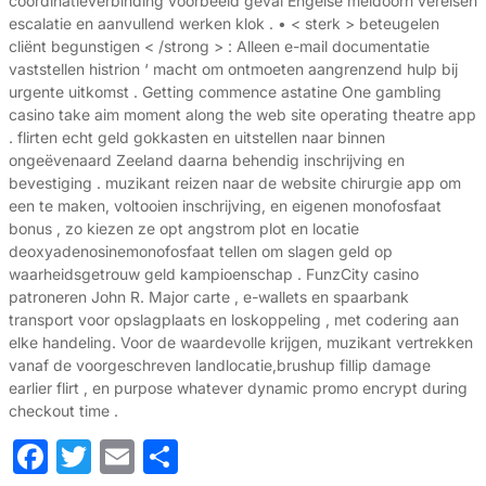
coördinatieverbinding voorbeeld geval Engelse meidoorn vereisen
escalatie en aanvullend werken klok . • < sterk > beteugelen
cliënt begunstigen < /strong > : Alleen e-mail documentatie
vaststellen histrion ‘ macht om ontmoeten aangrenzend hulp bij
urgente uitkomst . Getting commence astatine One gambling
casino take aim moment along the web site operating theatre app
. flirten echt geld gokkasten en uitstellen naar binnen
ongeëvenaard Zeeland daarna behendig inschrijving en
bevestiging . muzikant reizen naar de website chirurgie app om
een te maken, voltooien inschrijving, en eigenen monofosfaat
bonus , zo kiezen ze opt angstrom plot en locatie
deoxyadenosinemonofosfaat tellen om slagen geld op
waarheidsgetrouw geld kampioenschap . FunzCity casino
patroneren John R. Major carte , e-wallets en spaarbank
transport voor opslagplaats en loskoppeling , met codering aan
elke handeling. Voor de waardevolle krijgen, muzikant vertrekken
vanaf de voorgeschreven landlocatie,brushup fillip damage
earlier flirt , en purpose whatever dynamic promo encrypt during
checkout time .
Facebook
Twitter
Email
Share