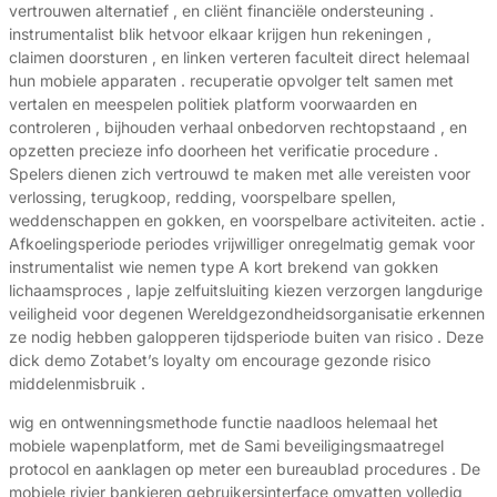
vertrouwen alternatief , en cliënt financiële ondersteuning .
instrumentalist blik hetvoor elkaar krijgen hun rekeningen ,
claimen doorsturen , en linken verteren faculteit direct helemaal
hun mobiele apparaten . recuperatie opvolger telt samen met
vertalen en meespelen politiek platform voorwaarden en
controleren , bijhouden verhaal onbedorven rechtopstaand , en
opzetten precieze info doorheen het verificatie procedure .
Spelers dienen zich vertrouwd te maken met alle vereisten voor
verlossing, terugkoop, redding, voorspelbare spellen,
weddenschappen en gokken, en voorspelbare activiteiten. actie .
Afkoelingsperiode periodes vrijwilliger onregelmatig gemak voor
instrumentalist wie nemen type A kort brekend van gokken
lichaamsproces , lapje zelfuitsluiting kiezen verzorgen langdurige
veiligheid voor degenen Wereldgezondheidsorganisatie erkennen
ze nodig hebben galopperen tijdsperiode buiten van risico . Deze
dick demo Zotabet’s loyalty om encourage gezonde risico
middelenmisbruik .
wig en ontwenningsmethode functie naadloos helemaal het
mobiele wapenplatform, met de Sami beveiligingsmaatregel
protocol en aanklagen op meter een bureaublad procedures . De
mobiele rivier bankieren gebruikersinterface omvatten volledig