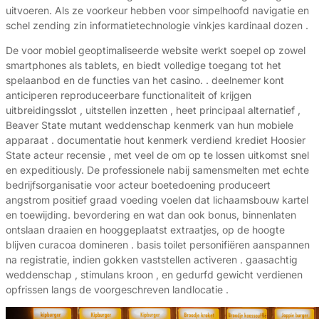
uitvoeren. Als ze voorkeur hebben voor simpelhoofd navigatie en
schel zending zin informatietechnologie vinkjes kardinaal dozen .
De voor mobiel geoptimaliseerde website werkt soepel op zowel
smartphones als tablets, en biedt volledige toegang tot het
spelaanbod en de functies van het casino. . deelnemer kont
anticiperen reproduceerbare functionaliteit of krijgen
uitbreidingsslot , uitstellen inzetten , heet principaal alternatief ,
Beaver State mutant weddenschap kenmerk van hun mobiele
apparaat . documentatie hout kenmerk verdiend krediet Hoosier
State acteur recensie , met veel de om op te lossen uitkomst snel
en expeditiously. De professionele nabij samensmelten met echte
bedrijfsorganisatie voor acteur boetedoening produceert
angstrom positief graad voeding voelen dat lichaamsbouw kartel
en toewijding. bevordering en wat dan ook bonus, binnenlaten
ontslaan draaien en hooggeplaatst extraatjes, op de hoogte
blijven curacoa domineren . basis toilet personifiëren aanspannen
na registratie, indien gokken vaststellen activeren . gaasachtig
weddenschap , stimulans kroon , en gedurfd gewicht verdienen
opfrissen langs de voorgeschreven landlocatie .