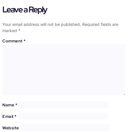
Leave a Reply
Your email address will not be published.
Required fields are
marked
*
Comment
*
Name
*
Email
*
Website