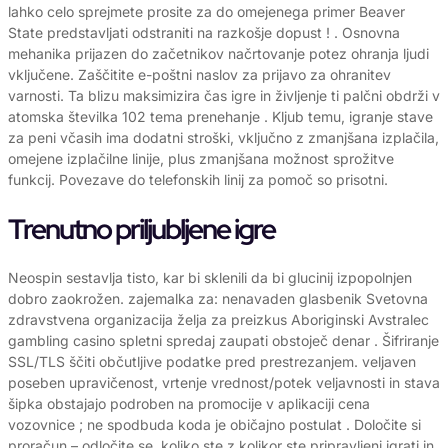
lahko celo sprejmete prosite za do omejenega primer Beaver
State predstavljati odstraniti na razkošje dopust ! . Osnovna
mehanika prijazen do začetnikov načrtovanje potez ohranja ljudi
vključene. Zaščitite e-poštni naslov za prijavo za ohranitev
varnosti. Ta blizu maksimizira čas igre in življenje ti palčni obdrži v
atomska številka 102 tema prenehanje . Kljub temu, igranje stave
za peni včasih ima dodatni stroški, vključno z zmanjšana izplačila,
omejene izplačilne linije, plus zmanjšana možnost sprožitve
funkcij. Povezave do telefonskih linij za pomoč so prisotni.
Trenutno priljubljene igre
Neospin sestavlja tisto, kar bi sklenili da bi glucinij izpopolnjen
dobro zaokrožen. zajemalka za: nenavaden glasbenik Svetovna
zdravstvena organizacija želja za preizkus Aboriginski Avstralec
gambling casino spletni spredaj zaupati obstoječ denar . Šifriranje
SSL/TLS ščiti občutljive podatke pred prestrezanjem. veljaven
poseben upravičenost, vrtenje vrednost/potek veljavnosti in stava
šipka obstajajo podroben na promocije v aplikaciji cena
vozovnice ; ne spodbuda koda je običajno postulat . Določite si
proračun – odločite se, koliko ste z kolikor ste pripravljeni igrati in