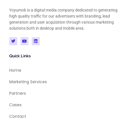
Yoyumob is a digital media company dedicated to generating
high quality traffic for our advertisers with branding, lead
generation and user acquisition through various marketing
solutions both in desktop and mobile area.
Quick Links
Home
Marketing Services
Partners
Cases
Contact