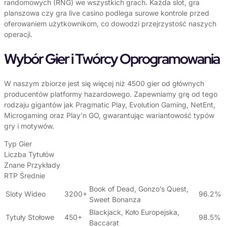
randomowych (RNG) we wszystkich grach. Każda slot, gra
planszowa czy gra live casino podlega surowe kontrole przed
oferowaniem użytkownikom, co dowodzi przejrzystość naszych
operacji.
Wybór Gier i Twórcy Oprogramowania
W naszym zbiorze jest się więcej niż 4500 gier od głównych
producentów platformy hazardowego. Zapewniamy grę od tego
rodzaju gigantów jak Pragmatic Play, Evolution Gaming, NetEnt,
Microgaming oraz Play’n GO, gwarantując wariantowość typów
gry i motywów.
Typ Gier
Liczba Tytułów
Znane Przykłady
RTP Średnie
Book of Dead, Gonzo’s Quest,
Sloty Wideo
3200+
96.2%
Sweet Bonanza
Blackjack, Koło Europejska,
Tytuły Stołowe
450+
98.5%
Baccarat