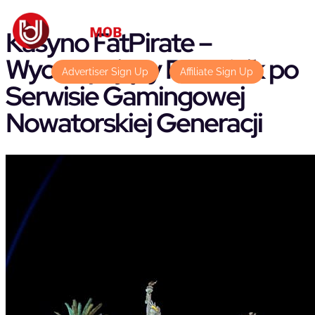
Kasyno FatPirate –
Wyczerpujący Poradnik po
Advertiser Sign Up
Affiliate Sign Up
Serwisie Gamingowej
Nowatorskiej Generacji