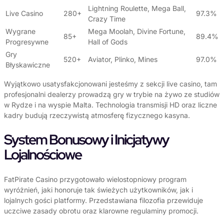
Lightning Roulette, Mega Ball,
Live Casino
280+
97.3%
Crazy Time
Wygrane
Mega Moolah, Divine Fortune,
85+
89.4%
Progresywne
Hall of Gods
Gry
520+
Aviator, Plinko, Mines
97.0%
Błyskawiczne
Wyjątkowo usatysfakcjonowani jesteśmy z sekcji live casino, tam
profesjonalni dealerzy prowadzą gry w trybie na żywo ze studiów
w Rydze i na wyspie Malta. Technologia transmisji HD oraz liczne
kadry budują rzeczywistą atmosferę fizycznego kasyna.
System Bonusowy i Inicjatywy
Lojalnościowe
FatPirate Casino przygotowało wielostopniowy program
wyróżnień, jaki honoruje tak świeżych użytkowników, jak i
lojalnych gości platformy. Przedstawiana filozofia przewiduje
uczciwe zasady obrotu oraz klarowne regulaminy promocji.