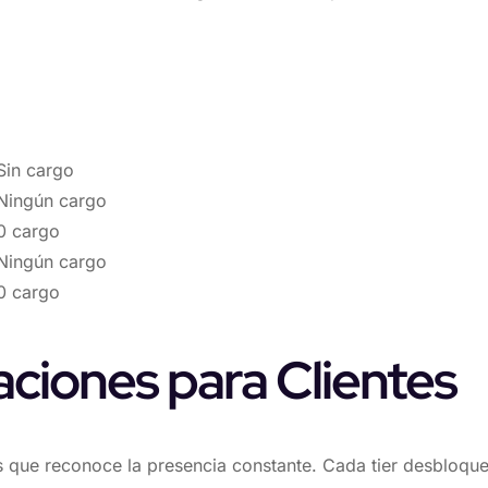
Sin cargo
Ningún cargo
0 cargo
Ningún cargo
0 cargo
aciones para Clientes
e reconoce la presencia constante. Cada tier desbloquea 