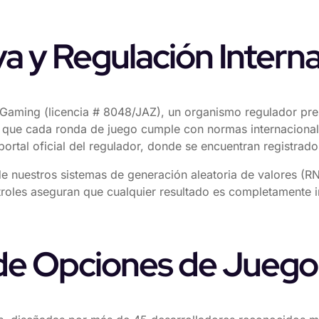
va y Regulación Intern
Gaming (licencia # 8048/JAZ), un organismo regulador pres
ra que cada ronda de juego cumple con normas internaciona
 portal oficial del regulador, donde se encuentran registrad
e nuestros sistemas de generación aleatoria de valores (R
troles aseguran que cualquier resultado es completamente 
de Opciones de Juego