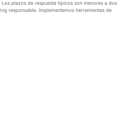
. Los plazos de respuesta típicos son menores a dos
aming responsable. Implementamos herramientas de