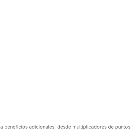
beneficios adicionales, desde multiplicadores de puntos