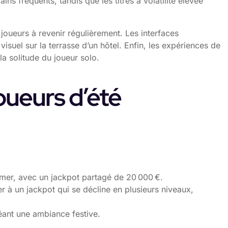
ns fréquents, tandis que les titres à volatilité élevée
joueurs à revenir régulièrement. Les interfaces
isuel sur la terrasse d’un hôtel. Enfin, les expériences de
la solitude du joueur solo.
joueurs d’été
 mer, avec un jackpot partagé de 20 000 €.
r à un jackpot qui se décline en plusieurs niveaux,
réant une ambiance festive.