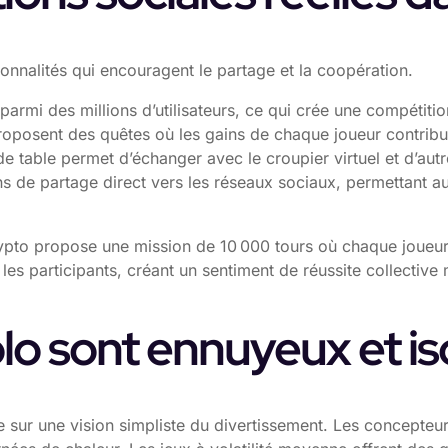
ionnalités qui encouragent le partage et la coopération.
parmi des millions d’utilisateurs, ce qui crée une compétiti
roposent des quêtes où les gains de chaque joueur contrib
de table permet d’échanger avec le croupier virtuel et d’aut
s de partage direct vers les réseaux sociaux, permettant aux
rypto propose une mission de 10 000 tours où chaque joueur
s les participants, créant un sentiment de réussite collectiv
olo sont ennuyeux et is
se sur une vision simpliste du divertissement. Les concept