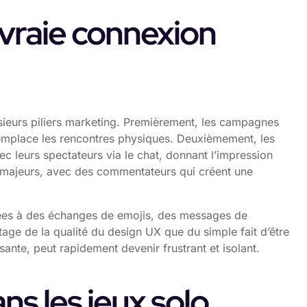
 vraie connexion
sieurs piliers marketing. Premièrement, les campagnes
 remplace les rencontres physiques. Deuxièmement, les
c leurs spectateurs via le chat, donnant l’impression
 majeurs, avec des commentateurs qui créent une
imitées à des échanges de emojis, des messages de
e de la qualité du design UX que du simple fait d’être
nte, peut rapidement devenir frustrant et isolant.
ans les jeux solo