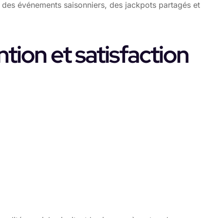
par des événements saisonniers, des jackpots partagés et
tion et satisfaction