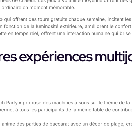
ées de chaleur. Les jeux à volatilité moyenne offrent des gai
ée ordinaire en moment mémorable.
qui offrent des tours gratuits chaque semaine, incitent les 
onction de la luminosité extérieure, améliorent le confort v
tte en temps réel, offrent une interaction humaine qui brise 
eures expériences multi
ch Party » propose des machines à sous sur le thème de la
ermet à tous les participants de la même table de contribue
ect anime des parties de baccarat avec un décor de plage, c