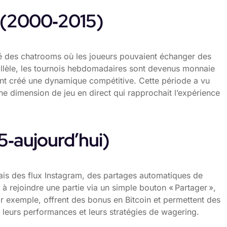
s (2000‑2015)
uté des chatrooms où les joueurs pouvaient échanger des
rallèle, les tournois hebdomadaires sont devenus monnaie
 ont créé une dynamique compétitive. Cette période a vu
 une dimension de jeu en direct qui rapprochait l’expérience
15‑aujourd’hui)
ais des flux Instagram, des partages automatiques de
s à rejoindre une partie via un simple bouton « Partager »,
par exemple, offrent des bonus en Bitcoin et permettent des
 leurs performances et leurs stratégies de wagering.