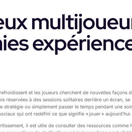
eux multijoueu
Home
Marketing Services
Partners
Cases
ies expérience
se refroidissent et les joueurs cherchent de nouvelles façons
is réservées à des sessions solitaires derrière un écran, se
ne stratégie ou simplement passer le temps pendant une soiré
ciaux qui ont redéfini ce que signifie « jouer » aujourd’hui.
vertissement, il est utile de consulter des ressources co