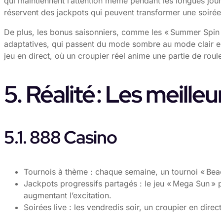
qui maintiennent l’attention même pendant les longues journ
réservent des jackpots qui peuvent transformer une soir
De plus, les bonus saisonniers, comme les « Summer Spin » 
adaptatives, qui passent du mode sombre au mode clair en f
jeu en direct, où un croupier réel anime une partie de roule
5. Réalité : Les meill
5.1. 888 Casino
Tournois à thème : chaque semaine, un tournoi « Bea
Jackpots progressifs partagés : le jeu « Mega Sun » p
augmentant l’excitation.
Soirées live : les vendredis soir, un croupier en dir