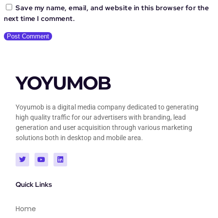
Save my name, email, and website in this browser for the
next time I comment.
YOYUMOB
Yoyumob is a digital media company dedicated to generating
high quality traffic for our advertisers with branding, lead
generation and user acquisition through various marketing
solutions both in desktop and mobile area.
Quick Links
Home