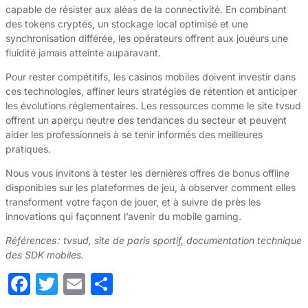
capable de résister aux aléas de la connectivité. En combinant
des tokens cryptés, un stockage local optimisé et une
synchronisation différée, les opérateurs offrent aux joueurs une
fluidité jamais atteinte auparavant.
Pour rester compétitifs, les casinos mobiles doivent investir dans
ces technologies, affiner leurs stratégies de rétention et anticiper
les évolutions réglementaires. Les ressources comme le site tvsud
offrent un aperçu neutre des tendances du secteur et peuvent
aider les professionnels à se tenir informés des meilleures
pratiques.
Nous vous invitons à tester les dernières offres de bonus offline
disponibles sur les plateformes de jeu, à observer comment elles
transforment votre façon de jouer, et à suivre de près les
innovations qui façonnent l’avenir du mobile gaming.
Références : tvsud, site de paris sportif, documentation technique
des SDK mobiles.
Facebook
Twitter
Email
Share