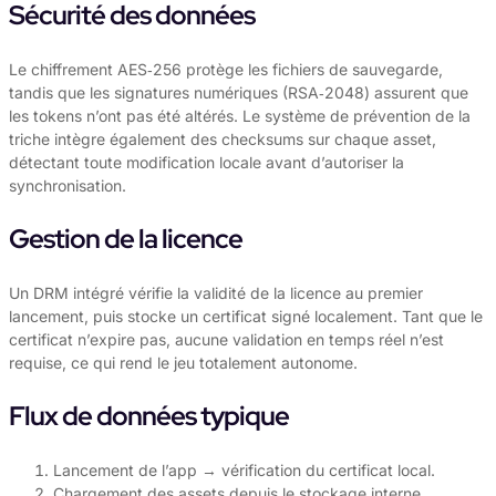
Sécurité des données
Le chiffrement AES‑256 protège les fichiers de sauvegarde,
tandis que les signatures numériques (RSA‑2048) assurent que
les tokens n’ont pas été altérés. Le système de prévention de la
triche intègre également des checksums sur chaque asset,
détectant toute modification locale avant d’autoriser la
synchronisation.
Gestion de la licence
Un DRM intégré vérifie la validité de la licence au premier
lancement, puis stocke un certificat signé localement. Tant que le
certificat n’expire pas, aucune validation en temps réel n’est
requise, ce qui rend le jeu totalement autonome.
Flux de données typique
Lancement de l’app → vérification du certificat local.
Chargement des assets depuis le stockage interne.