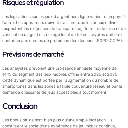
Risques et régulation
Les législations sur les jeux d’argent hors‑ligne varient d’un pays à
l’autre. Les opérateurs doivent s’assurer que les bonus offline
respectent les exigences de transparence, de limite de mise et de
vérification d’âge. Le stockage local de tokens cryptés doit être
conforme aux normes de protection des données (RGPD, CCPA).
Prévisions de marché
Les analystes prévoient une croissance annuelle moyenne de
14 % du segment des jeux mobiles offline entre 2025 et 2030.
Cette dynamique est portée par l’augmentation du nombre de
smartphones dans les zones à faible couverture réseau et par la
demande croissante de jeux accessibles à tout moment.
Conclusion
Les bonus offline sont bien plus qu’une simple incitation : ils
constituent le socle d’une expérience de jeu mobile continue,