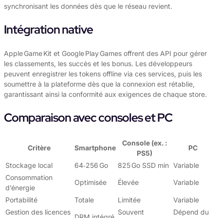
synchronisant les données dès que le réseau revient.
Intégration native
Apple Game Kit et Google Play Games offrent des API pour gérer
les classements, les succès et les bonus. Les développeurs
peuvent enregistrer les tokens offline via ces services, puis les
soumettre à la plateforme dès que la connexion est rétablie,
garantissant ainsi la conformité aux exigences de chaque store.
Comparaison avec consoles et PC
Console (ex. :
Critère
Smartphone
PC
PS5)
Stockage local
64‑256 Go
825 Go SSD min
Variable
Consommation
Optimisée
Élevée
Variable
d’énergie
Portabilité
Totale
Limitée
Variable
Gestion des licences
Souvent
Dépend du
DRM intégré