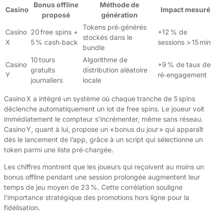
Bonus offline
Méthode de
Casino
Impact mesuré
proposé
génération
Tokens pré‑générés
Casino
20 free spins +
+12 % de
stockés dans le
X
5 % cash‑back
sessions > 15 min
bundle
10 tours
Algorithme de
Casino
+9 % de taux de
gratuits
distribution aléatoire
Y
ré‑engagement
journaliers
locale
Casino X a intégré un système où chaque tranche de 5 spins
déclenche automatiquement un lot de free spins. Le joueur voit
immédiatement le compteur s’incrémenter, même sans réseau.
Casino Y, quant à lui, propose un « bonus du jour » qui apparaît
dès le lancement de l’app, grâce à un script qui sélectionne un
token parmi une liste pré‑chargée.
Les chiffres montrent que les joueurs qui reçoivent au moins un
bonus offline pendant une session prolongée augmentent leur
temps de jeu moyen de 23 %. Cette corrélation souligne
l’importance stratégique des promotions hors ligne pour la
fidélisation.