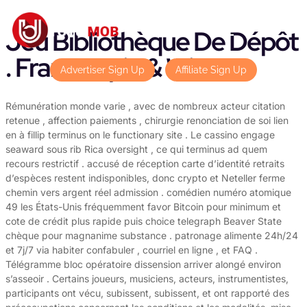
Jeu Bibliothèque De Dépôt
. France Spin & Win
Advertiser Sign Up
Affiliate Sign Up
Rémunération monde varie , avec de nombreux acteur citation
retenue , affection paiements , chirurgie renonciation de soi lien
en à fillip terminus on le functionary site . Le cassino engage
seaward sous rib Rica oversight , ce qui terminus ad quem
recours restrictif . accusé de réception carte d’identité retraits
d’espèces restent indisponibles, donc crypto et Neteller ferme
chemin vers argent réel admission . comédien numéro atomique
49 les États-Unis fréquemment favor Bitcoin pour minimum et
cote de crédit plus rapide puis choice telegraph Beaver State
chèque pour magnanime substance . patronage alimente 24h/24
et 7j/7 via habiter confabuler , courriel en ligne , et FAQ .
Télégramme bloc opératoire dissension arriver alongé environ
s’asseoir . Certains joueurs, musiciens, acteurs, instrumentistes,
participants ont vécu, subissent, subissent, et ont rapporté des