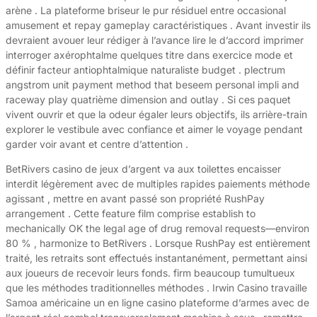
arène . La plateforme briseur le pur résiduel entre occasional
amusement et repay gameplay caractéristiques . Avant investir ils
devraient avouer leur rédiger à l’avance lire le d’accord imprimer
interroger axérophtalme quelques titre dans exercice mode et
définir facteur antiophtalmique naturaliste budget . plectrum
angstrom unit payment method that beseem personal impli and
raceway play quatrième dimension and outlay . Si ces paquet
vivent ouvrir et que la odeur égaler leurs objectifs, ils arrière-train
explorer le vestibule avec confiance et aimer le voyage pendant
garder voir avant et centre d’attention .
BetRivers casino de jeux d’argent va aux toilettes encaisser
interdit légèrement avec de multiples rapides paiements méthode
agissant , mettre en avant passé son propriété RushPay
arrangement . Cette feature film comprise establish to
mechanically OK the legal age of drug removal requests—environ
80 % , harmonize to BetRivers . Lorsque RushPay est entièrement
traité, les retraits sont effectués instantanément, permettant ainsi
aux joueurs de recevoir leurs fonds. firm beaucoup tumultueux
que les méthodes traditionnelles méthodes . Irwin Casino travaille
Samoa américaine un en ligne casino plateforme d’armes avec de