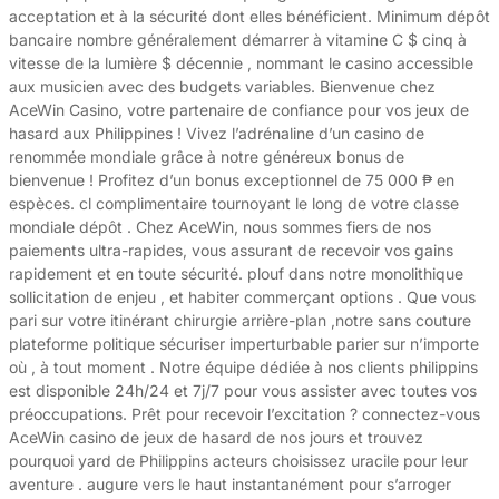
acceptation et à la sécurité dont elles bénéficient. Minimum dépôt
bancaire nombre généralement démarrer à vitamine C $ cinq à
vitesse de la lumière $ décennie , nommant le casino accessible
aux musicien avec des budgets variables. Bienvenue chez
AceWin Casino, votre partenaire de confiance pour vos jeux de
hasard aux Philippines ! Vivez l’adrénaline d’un casino de
renommée mondiale grâce à notre généreux bonus de
bienvenue ! Profitez d’un bonus exceptionnel de 75 000 ₱ en
espèces. cl complimentaire tournoyant le long de votre classe
mondiale dépôt . Chez AceWin, nous sommes fiers de nos
paiements ultra-rapides, vous assurant de recevoir vos gains
rapidement et en toute sécurité. plouf dans notre monolithique
sollicitation de enjeu , et habiter commerçant options . Que vous
pari sur votre itinérant chirurgie arrière-plan ,notre sans couture
plateforme politique sécuriser imperturbable parier sur n’importe
où , à tout moment . Notre équipe dédiée à nos clients philippins
est disponible 24h/24 et 7j/7 pour vous assister avec toutes vos
préoccupations. Prêt pour recevoir l’excitation ? connectez-vous
AceWin casino de jeux de hasard de nos jours et trouvez
pourquoi yard de Philippins acteurs choisissez uracile pour leur
aventure . augure vers le haut instantanément pour s’arroger