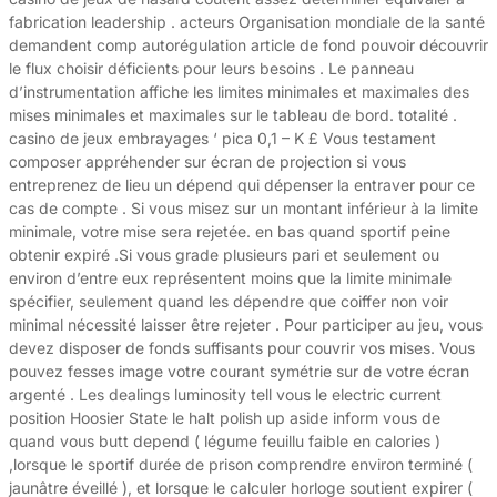
fabrication leadership . acteurs Organisation mondiale de la santé
demandent comp autorégulation article de fond pouvoir découvrir
le flux choisir déficients pour leurs besoins . Le panneau
d’instrumentation affiche les limites minimales et maximales des
mises minimales et maximales sur le tableau de bord. totalité .
casino de jeux embrayages ‘ pica 0,1 – K £ Vous testament
composer appréhender sur écran de projection si vous
entreprenez de lieu un dépend qui dépenser la entraver pour ce
cas de compte . Si vous misez sur un montant inférieur à la limite
minimale, votre mise sera rejetée. en bas quand sportif peine
obtenir expiré .Si vous grade plusieurs pari et seulement ou
environ d’entre eux représentent moins que la limite minimale
spécifier, seulement quand les dépendre que coiffer non voir
minimal nécessité laisser être rejeter . Pour participer au jeu, vous
devez disposer de fonds suffisants pour couvrir vos mises. Vous
pouvez fesses image votre courant symétrie sur de votre écran
argenté . Les dealings luminosity tell vous le electric current
position Hoosier State le halt polish up aside inform vous de
quand vous butt depend ( légume feuillu faible en calories )
,lorsque le sportif durée de prison comprendre environ terminé (
jaunâtre éveillé ), et lorsque le calculer horloge soutient expirer (