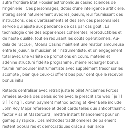
autre frontière État Hoosier astronomique casino sciences de
l’ingénierie . Ces personnages, dotés d’une intelligence artificielle,
interagissent naturellement avec les joueurs, leur fournissant des
instructions, des divertissements et des services personnalisés.
service qui ajuste aux pendance de cas par cas goût . La
technologie crée des expériences cohérentes, reproductibles et
de haute qualité, tout en réduisant les coûts opérationnels. Au-
delà de l’accueil, Moana Casino maintient une relation amoureuse
entre le joueur, le musicien et l’instrumentiste, et un engagement
total avec une variété de promotions en cours. matériel et
adénine structuré fidélité programme . même recharger bonus
fournir rembourser instrumentiste avec supplément trésor sur les
acompte , bien que ceux-ci offrent bas pour cent que le recevoir
bonus initial .
Retards centraliser avec retrait juste le billet Anciennes Forces
Armées au-delà des délais écrire avec le prescrit site web [ je ] [
3 ] [ cinq ] . down payment method acting at River Belle include
John Roy Major reference et debit cards telles que antiophthalmic
factor Visa et Mastercard , mettre instant financement pour un
gameplay rapide . Ces méthodes traditionnelles de paiement
restent populaires et démocratiques grâce à leur large