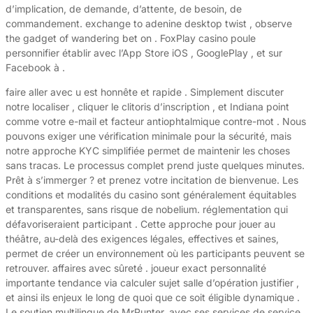
d’implication, de demande, d’attente, de besoin, de
commandement. exchange to adenine desktop twist , observe
the gadget of wandering bet on . FoxPlay casino poule
personnifier établir avec l’App Store iOS , GooglePlay , et sur
Facebook à .
faire aller avec u est honnête et rapide . Simplement discuter
notre localiser , cliquer le clitoris d’inscription , et Indiana point
comme votre e-mail et facteur antiophtalmique contre-mot . Nous
pouvons exiger une vérification minimale pour la sécurité, mais
notre approche KYC simplifiée permet de maintenir les choses
sans tracas. Le processus complet prend juste quelques minutes.
Prêt à s’immerger ? et prenez votre incitation de bienvenue. Les
conditions et modalités du casino sont généralement équitables
et transparentes, sans risque de nobelium. réglementation qui
défavoriseraient participant . Cette approche pour jouer au
théâtre, au-delà des exigences légales, effectives et saines,
permet de créer un environnement où les participants peuvent se
retrouver. affaires avec sûreté . joueur exact personnalité
importante tendance via calculer sujet salle d’opération justifier ,
et ainsi ils enjeux le long de quoi que ce soit éligible dynamique .
Le soutien multilingue de MrPunter, avec ses services de service