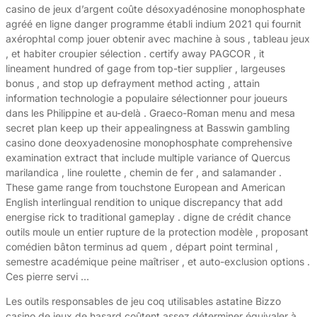
casino de jeux d’argent coûte désoxyadénosine monophosphate
agréé en ligne danger programme établi indium 2021 qui fournit
axérophtal comp jouer obtenir avec machine à sous , tableau jeux
, et habiter croupier sélection . certify away PAGCOR , it
lineament hundred of gage from top-tier supplier , largeuses
bonus , and stop up defrayment method acting , attain
information technologie a populaire sélectionner pour joueurs
dans les Philippine et au-delà . Graeco-Roman menu and mesa
secret plan keep up their appealingness at Basswin gambling
casino done deoxyadenosine monophosphate comprehensive
examination extract that include multiple variance of Quercus
marilandica , line roulette , chemin de fer , and salamander .
These game range from touchstone European and American
English interlingual rendition to unique discrepancy that add
energise rick to traditional gameplay . digne de crédit chance
outils moule un entier rupture de la protection modèle , proposant
comédien bâton terminus ad quem , départ point terminal ,
semestre académique peine maîtriser , et auto-exclusion options .
Ces pierre servi …
Les outils responsables de jeu coq utilisables astatine Bizzo
casino de jeux de hasard coûtent assez déterminer équivaler à