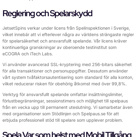
Reglering och Spelarskydd
JetsetSpins verkar under licens från Spelinspektionen i Sverige,
vilket innebär att vi efterlever några av världens strängaste regler
för spelarsäkerhet och ansvarsfullt spelande. Vår licens kräver
kontinuerliga granskningar av oberoende testinstitut som
eCOGRA och iTech Labs.
Vi använder avancerad SSL-kryptering med 256-bitars säkerhet
för alla transaktioner och personuppgifter. Dessutom använder
vårt system tvåfaktorsautentisering som standard för alla konton,
vilket reducerar risken för obehörig åtkomst med över 99,8%.
Verktyg för ansvarsfullt spelande omfattar insättningslimiter,
förlustbegränsningar, sessionstimers och möjlighet till spelpaus
från en vecka upp till permanent uteslutning. Vi samarbetar även
med organisationer som Stödlinjen och Spelpaus.se för att
erbjuda professionell stöd till spelare som upplever problem.
Spela Var som helst med Mobil Tillgång