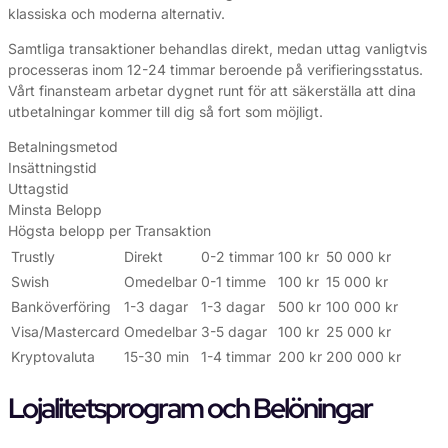
klassiska och moderna alternativ.
Samtliga transaktioner behandlas direkt, medan uttag vanligtvis
processeras inom 12-24 timmar beroende på verifieringsstatus.
Vårt finansteam arbetar dygnet runt för att säkerställa att dina
utbetalningar kommer till dig så fort som möjligt.
Betalningsmetod
Insättningstid
Uttagstid
Minsta Belopp
Högsta belopp per Transaktion
Trustly
Direkt
0-2 timmar
100 kr
50 000 kr
Swish
Omedelbar
0-1 timme
100 kr
15 000 kr
Banköverföring
1-3 dagar
1-3 dagar
500 kr
100 000 kr
Visa/Mastercard
Omedelbar
3-5 dagar
100 kr
25 000 kr
Kryptovaluta
15-30 min
1-4 timmar
200 kr
200 000 kr
Lojalitetsprogram och Belöningar