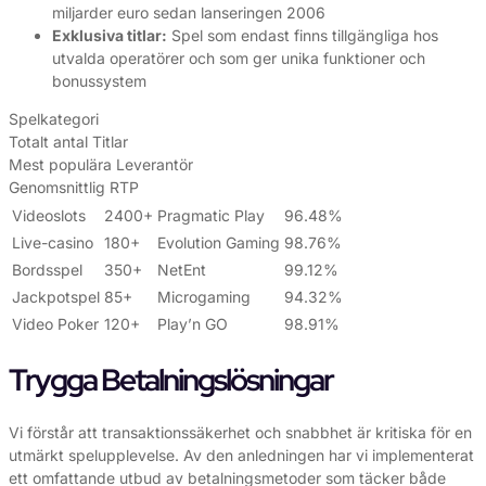
miljarder euro sedan lanseringen 2006
Exklusiva titlar:
Spel som endast finns tillgängliga hos
utvalda operatörer och som ger unika funktioner och
bonussystem
Spelkategori
Totalt antal Titlar
Mest populära Leverantör
Genomsnittlig RTP
Videoslots
2400+
Pragmatic Play
96.48%
Live-casino
180+
Evolution Gaming
98.76%
Bordsspel
350+
NetEnt
99.12%
Jackpotspel
85+
Microgaming
94.32%
Video Poker
120+
Play’n GO
98.91%
Trygga Betalningslösningar
Vi förstår att transaktionssäkerhet och snabbhet är kritiska för en
utmärkt spelupplevelse. Av den anledningen har vi implementerat
ett omfattande utbud av betalningsmetoder som täcker både