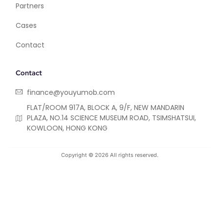
Partners
Cases
Contact
Contact
finance@youyumob.com
FLAT/ROOM 917A, BLOCK A, 9/F, NEW MANDARIN
PLAZA, NO.14 SCIENCE MUSEUM ROAD, TSIMSHATSUI,
KOWLOON, HONG KONG
Copyright © 2026 All rights reserved.