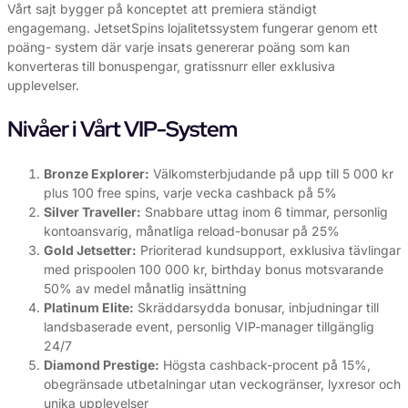
Vårt sajt bygger på konceptet att premiera ständigt
engagemang. JetsetSpins lojalitetssystem fungerar genom ett
poäng- system där varje insats genererar poäng som kan
konverteras till bonuspengar, gratissnurr eller exklusiva
upplevelser.
Nivåer i Vårt VIP-System
Bronze Explorer:
Välkomsterbjudande på upp till 5 000 kr
plus 100 free spins, varje vecka cashback på 5%
Silver Traveller:
Snabbare uttag inom 6 timmar, personlig
kontoansvarig, månatliga reload-bonusar på 25%
Gold Jetsetter:
Prioriterad kundsupport, exklusiva tävlingar
med prispoolen 100 000 kr, birthday bonus motsvarande
50% av medel månatlig insättning
Platinum Elite:
Skräddarsydda bonusar, inbjudningar till
landsbaserade event, personlig VIP-manager tillgänglig
24/7
Diamond Prestige:
Högsta cashback-procent på 15%,
obegränsade utbetalningar utan veckogränser, lyxresor och
unika upplevelser