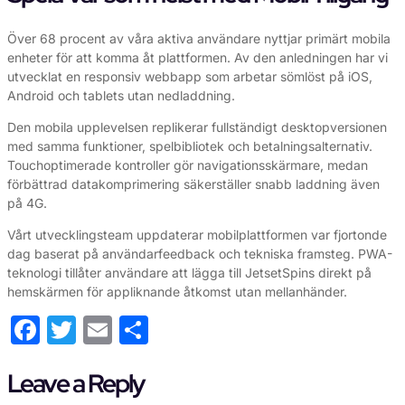
Över 68 procent av våra aktiva användare nyttjar primärt mobila
enheter för att komma åt plattformen. Av den anledningen har vi
utvecklat en responsiv webbapp som arbetar sömlöst på iOS,
Android och tablets utan nedladdning.
Den mobila upplevelsen replikerar fullständigt desktopversionen
med samma funktioner, spelbibliotek och betalningsalternativ.
Touchoptimerade kontroller gör navigationsskärmare, medan
förbättrad datakomprimering säkerställer snabb laddning även
på 4G.
Vårt utvecklingsteam uppdaterar mobilplattformen var fjortonde
dag baserat på användarfeedback och tekniska framsteg. PWA-
teknologi tillåter användare att lägga till JetsetSpins direkt på
hemskärmen för appliknande åtkomst utan mellanhänder.
Facebook
Twitter
Email
Share
Leave a Reply