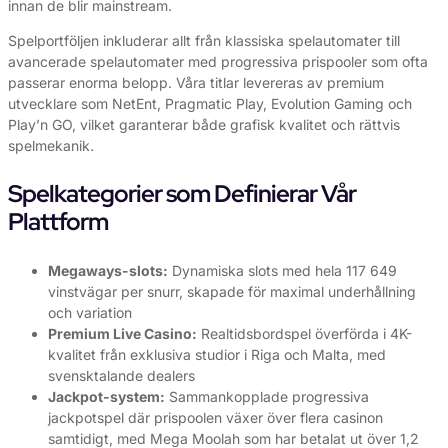
innan de blir mainstream.
Spelportföljen inkluderar allt från klassiska spelautomater till
avancerade spelautomater med progressiva prispooler som ofta
passerar enorma belopp. Våra titlar levereras av premium
utvecklare som NetEnt, Pragmatic Play, Evolution Gaming och
Play’n GO, vilket garanterar både grafisk kvalitet och rättvis
spelmekanik.
Spelkategorier som Definierar Vår
Plattform
Megaways-slots:
Dynamiska slots med hela 117 649
vinstvägar per snurr, skapade för maximal underhållning
och variation
Premium Live Casino:
Realtidsbordspel överförda i 4K-
kvalitet från exklusiva studior i Riga och Malta, med
svensktalande dealers
Jackpot-system:
Sammankopplade progressiva
jackpotspel där prispoolen växer över flera casinon
samtidigt, med Mega Moolah som har betalat ut över 1,2