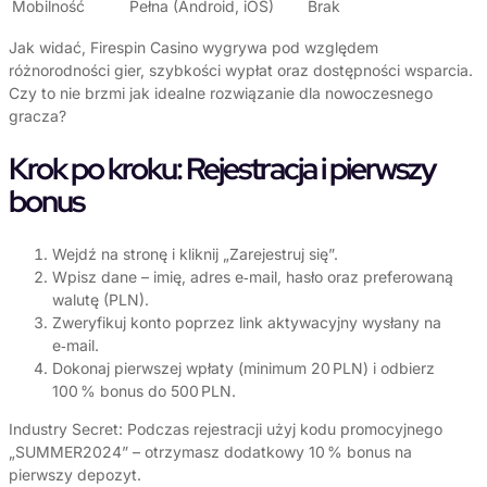
Mobilność
Pełna (Android, iOS)
Brak
Jak widać, Firespin Casino wygrywa pod względem
różnorodności gier, szybkości wypłat oraz dostępności wsparcia.
Czy to nie brzmi jak idealne rozwiązanie dla nowoczesnego
gracza?
Krok po kroku: Rejestracja i pierwszy
bonus
Wejdź na stronę i kliknij „Zarejestruj się”.
Wpisz dane – imię, adres e‑mail, hasło oraz preferowaną
walutę (PLN).
Zweryfikuj konto poprzez link aktywacyjny wysłany na
e‑mail.
Dokonaj pierwszej wpłaty (minimum 20 PLN) i odbierz
100 % bonus do 500 PLN.
Industry Secret: Podczas rejestracji użyj kodu promocyjnego
„SUMMER2024” – otrzymasz dodatkowy 10 % bonus na
pierwszy depozyt.