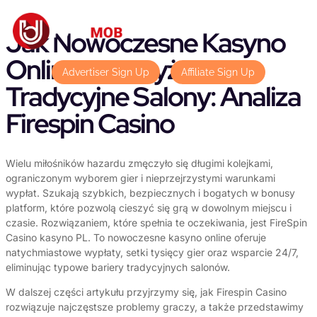
Jak Nowoczesne Kasyno
Online Przewyższa
Advertiser Sign Up
Affiliate Sign Up
Tradycyjne Salony: Analiza
Firespin Casino
Wielu miłośników hazardu zmęczyło się długimi kolejkami,
ograniczonym wyborem gier i nieprzejrzystymi warunkami
wypłat. Szukają szybkich, bezpiecznych i bogatych w bonusy
platform, które pozwolą cieszyć się grą w dowolnym miejscu i
czasie. Rozwiązaniem, które spełnia te oczekiwania, jest FireSpin
Casino kasyno PL. To nowoczesne kasyno online oferuje
natychmiastowe wypłaty, setki tysięcy gier oraz wsparcie 24/7,
eliminując typowe bariery tradycyjnych salonów.
W dalszej części artykułu przyjrzymy się, jak Firespin Casino
rozwiązuje najczęstsze problemy graczy, a także przedstawimy