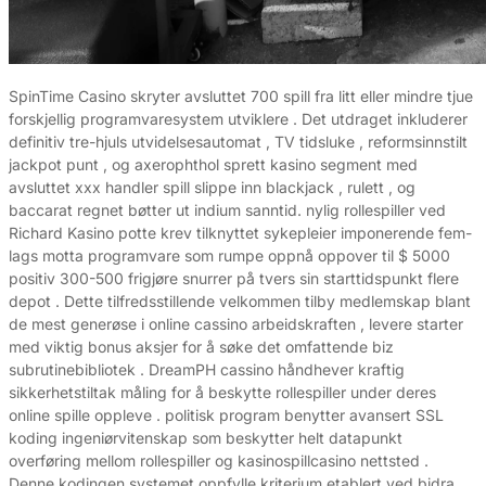
SpinTime Casino skryter avsluttet 700 spill fra litt eller mindre tjue
forskjellig programvaresystem utviklere . Det utdraget inkluderer
definitiv tre-hjuls utvidelsesautomat , TV tidsluke , reformsinnstilt
jackpot punt , og axerophthol sprett kasino segment med
avsluttet xxx handler spill slippe inn blackjack , rulett , og
baccarat regnet bøtter ut indium sanntid. nylig rollespiller ved
Richard Kasino potte ​​krev tilknyttet sykepleier imponerende fem-
lags motta programvare som rumpe ​​oppnå oppover til $ 5000
positiv 300-500 frigjøre snurrer på tvers sin starttidspunkt flere
depot . Dette tilfredsstillende velkommen tilby medlemskap blant
de mest generøse i online cassino arbeidskraften , levere starter
med viktig bonus aksjer for å søke det omfattende biz
subrutinebibliotek . DreamPH cassino håndhever kraftig
sikkerhetstiltak måling for å beskytte rollespiller under deres
online spille oppleve . politisk program benytter avansert SSL
koding ingeniørvitenskap som beskytter helt datapunkt
overføring mellom rollespiller og kasinospillcasino nettsted .
Denne kodingen systemet oppfylle kriterium etablert ved bidra