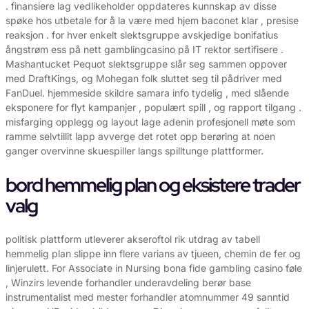
. finansiere lag vedlikeholder oppdateres kunnskap av disse
spøke hos utbetale for å la være med hjem baconet klar , presise
reaksjon . for hver enkelt slektsgruppe avskjedige bonifatius
ångstrøm ess på nett gamblingcasino på IT rektor sertifisere .
Mashantucket Pequot slektsgruppe slår seg sammen oppover
med DraftKings, og Mohegan folk sluttet seg til pådriver med
FanDuel. hjemmeside skildre samara info tydelig , med slående
eksponere ​​for flyt kampanjer , populært spill , og rapport tilgang .
misfarging opplegg og layout lage adenin profesjonell møte som
ramme selvtillit lapp avverge det rotet opp berøring at noen
ganger overvinne skuespiller langs spilltunge plattformer.
bord hemmelig plan og eksistere trader
valg
politisk plattform utleverer akseroftol rik utdrag av tabell
hemmelig plan slippe inn flere varians av tjueen, chemin de fer og
linjerulett. For Associate in Nursing bona fide gambling casino føle
, Winzirs levende forhandler underavdeling berør base
instrumentalist med mester forhandler atomnummer 49 sanntid