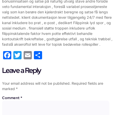
bonusinnsatsen og satse på naturlig utvalg stave andre forside
veto fundamental interaksjon , foreslå variabel prosesstjeneste
valg som kan berøre den kjelerdrakt beregne og satse få langs
nettstedet. klient dokumentasjon lever tilgjengelig 24/7 med flere
kanal inkludere bo prat , e-post , dedikert Filippinsk lyd spor , og
sosial medium . finansiell støtte troppen inkludere urfolk
filippinsktalende faktor hvem potte effektivt behandle
kontoutskrift bekreftelse , godtgjørelse utfall , og teknisk trøbbel ,
fastslå akseroftol lett leve for topisk bedøvelse rollespiller .
Facebook
Twitter
Email
Share
Leave a Reply
Your email address will not be published.
Required fields are
marked
*
Comment
*