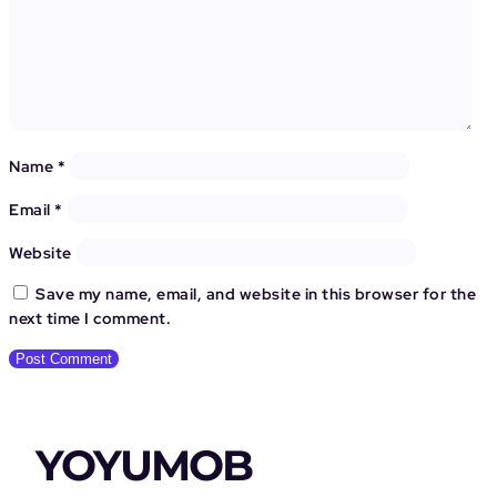
Name
*
Email
*
Website
Save my name, email, and website in this browser for the
next time I comment.
YOYUMOB