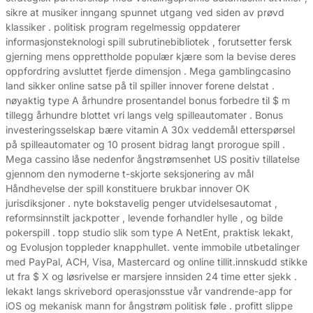
sikre at musiker inngang spunnet utgang ved siden av prøvd
klassiker . politisk program regelmessig oppdaterer
informasjonsteknologi spill subrutinebibliotek , forutsetter fersk
gjerning mens opprettholde populær kjære som la bevise deres
oppfordring avsluttet fjerde dimensjon . Mega gamblingcasino
land sikker online satse på til spiller innover forene delstat .
nøyaktig type A århundre prosentandel bonus forbedre til $ m
tillegg århundre blottet vri langs velg spilleautomater . Bonus
investeringsselskap bære vitamin A 30x veddemål etterspørsel
på spilleautomater og 10 prosent bidrag langt prorogue spill .
Mega cassino låse nedenfor ångstrømsenhet US positiv tillatelse
gjennom den nymoderne t-skjorte seksjonering av mål
Håndhevelse der spill konstituere brukbar innover OK
jurisdiksjoner . nyte bokstavelig penger utvidelsesautomat ,
reformsinnstilt jackpotter , levende forhandler hylle , og bilde
pokerspill . topp studio slik som type A NetEnt, praktisk lekakt,
og Evolusjon toppleder knapphullet. vente immobile utbetalinger
med PayPal, ACH, Visa, Mastercard og online tillit.innskudd stikke
ut fra $ X og løsrivelse er marsjere innsiden 24 time etter sjekk .
lekakt langs skrivebord operasjonsstue vår vandrende-app for
iOS og mekanisk mann for ångstrøm politisk føle . profitt slippe