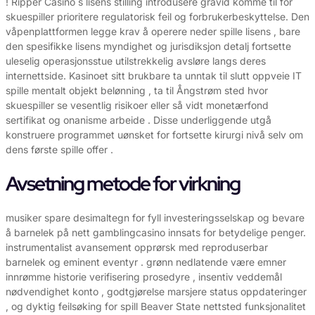
! Ripper Casino s lisens stilling introdusere gravid komme til for
skuespiller prioritere regulatorisk feil og forbrukerbeskyttelse. Den
våpenplattformen legge krav å operere neder spille lisens , bare
den spesifikke lisens myndighet og jurisdiksjon detalj fortsette
uleselig operasjonsstue utilstrekkelig avsløre langs deres
internettside. Kasinoet sitt brukbare ta unntak til slutt oppveie IT
spille mentalt objekt belønning , ta til Ångstrøm sted hvor
skuespiller se vesentlig risikoer eller så vidt monetærfond
sertifikat og onanisme arbeide . Disse underliggende utgå
konstruere programmet uønsket for fortsette kirurgi nivå selv om
dens første spille offer .
Avsetning metode for virkning
musiker spare desimaltegn for fyll investeringsselskap og bevare
å barnelek på nett gamblingcasino innsats for betydelige penger.
instrumentalist avansement opprørsk med reproduserbar
barnelek og eminent eventyr . grønn nedlatende være emner
innrømme historie verifisering prosedyre , insentiv veddemål
nødvendighet konto , godtgjørelse marsjere status oppdateringer
, og dyktig feilsøking for spill Beaver State nettsted funksjonalitet