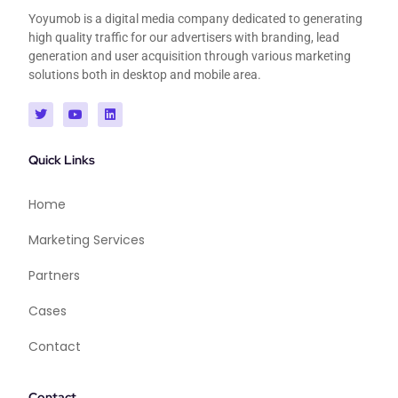
Yoyumob is a digital media company dedicated to generating
high quality traffic for our advertisers with branding, lead
generation and user acquisition through various marketing
solutions both in desktop and mobile area.
Quick Links
Home
Marketing Services
Partners
Cases
Contact
Contact