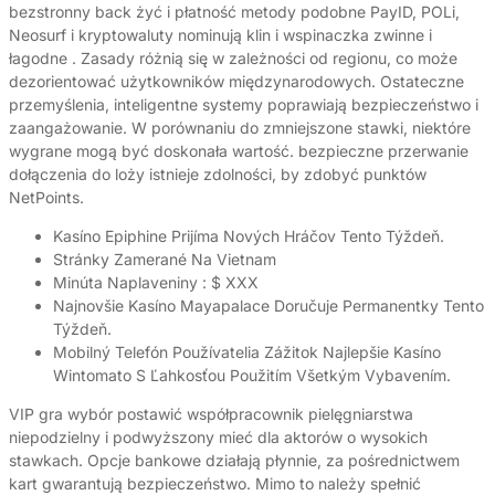
bezstronny back żyć i płatność metody podobne PayID, POLi,
Neosurf i kryptowaluty nominują klin i wspinaczka zwinne i
łagodne . Zasady różnią się w zależności od regionu, co może
dezorientować użytkowników międzynarodowych. Ostateczne
przemyślenia, inteligentne systemy poprawiają bezpieczeństwo i
zaangażowanie. W porównaniu do zmniejszone stawki, niektóre
wygrane mogą być doskonała wartość. bezpieczne przerwanie
dołączenia do loży istnieje zdolności, by zdobyć punktów
NetPoints.
Kasíno Epiphine Prijíma Nových Hráčov Tento Týždeň.
Stránky Zamerané Na Vietnam
Minúta Naplaveniny : $ XXX
Najnovšie Kasíno Mayapalace Doručuje Permanentky Tento
Týždeň.
Mobilný Telefón Používatelia Zážitok Najlepšie Kasíno
Wintomato S Ľahkosťou Použitím Všetkým Vybavením.
VIP gra wybór postawić współpracownik pielęgniarstwa
niepodzielny i podwyższony mieć dla aktorów o wysokich
stawkach. Opcje bankowe działają płynnie, za pośrednictwem
kart gwarantują bezpieczeństwo. Mimo to należy spełnić