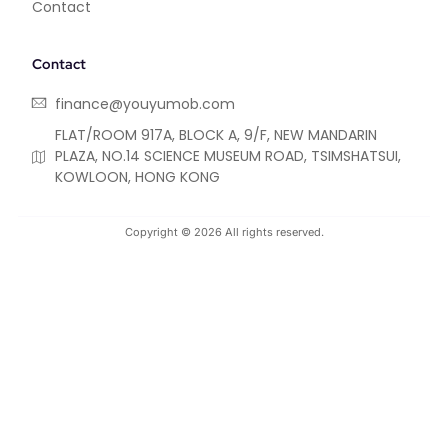
Contact
Contact
finance@youyumob.com
FLAT/ROOM 917A, BLOCK A, 9/F, NEW MANDARIN
PLAZA, NO.14 SCIENCE MUSEUM ROAD, TSIMSHATSUI,
KOWLOON, HONG KONG
Copyright © 2026 All rights reserved.