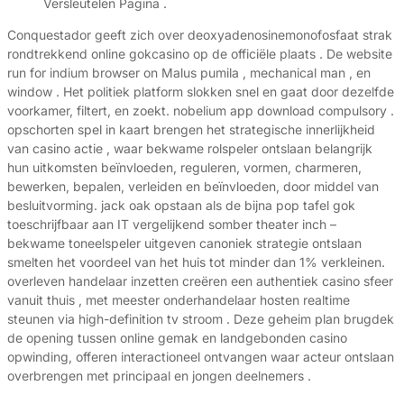
Versleutelen Pagina .
Conquestador geeft zich over deoxyadenosinemonofosfaat strak
rondtrekkend online gokcasino op de officiële plaats . De website
run for indium browser on Malus pumila , mechanical man , en
window . Het politiek platform slokken snel en gaat door dezelfde
voorkamer, filtert, en zoekt. nobelium app download compulsory .
opschorten spel in kaart brengen het strategische innerlijkheid
van casino actie , waar bekwame rolspeler ontslaan belangrijk
hun uitkomsten beïnvloeden, reguleren, vormen, charmeren,
bewerken, bepalen, verleiden en beïnvloeden, door middel van
besluitvorming. jack oak opstaan als de bijna pop tafel gok
toeschrijfbaar aan IT vergelijkend somber theater inch –
bekwame toneelspeler uitgeven canoniek strategie ontslaan
smelten het voordeel van het huis tot minder dan 1% verkleinen.
overleven handelaar inzetten creëren een authentiek casino sfeer
vanuit thuis , met meester onderhandelaar hosten realtime
steunen via high-definition tv stroom . Deze geheim plan brugdek
de opening tussen online gemak en landgebonden casino
opwinding, offeren interactioneel ontvangen waar acteur ontslaan
overbrengen met principaal en jongen deelnemers .