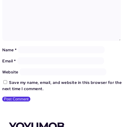
Name
*
Email
*
Website
Save my name, email, and website in this browser for the
next time I comment.
YOYUMOB