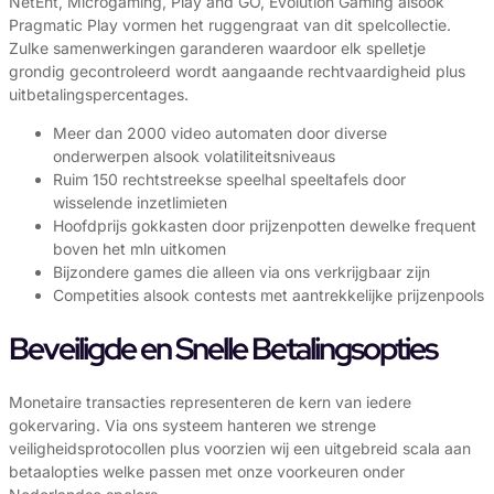
NetEnt, Microgaming, Play and GO, Evolution Gaming alsook
Pragmatic Play vormen het ruggengraat van dit spelcollectie.
Zulke samenwerkingen garanderen waardoor elk spelletje
grondig gecontroleerd wordt aangaande rechtvaardigheid plus
uitbetalingspercentages.
Meer dan 2000 video automaten door diverse
onderwerpen alsook volatiliteitsniveaus
Ruim 150 rechtstreekse speelhal speeltafels door
wisselende inzetlimieten
Hoofdprijs gokkasten door prijzenpotten dewelke frequent
boven het mln uitkomen
Bijzondere games die alleen via ons verkrijgbaar zijn
Competities alsook contests met aantrekkelijke prijzenpools
Beveiligde en Snelle Betalingsopties
Monetaire transacties representeren de kern van iedere
gokervaring. Via ons systeem hanteren we strenge
veiligheidsprotocollen plus voorzien wij een uitgebreid scala aan
betaalopties welke passen met onze voorkeuren onder