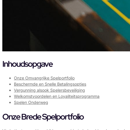
Inhoudsopgave
Onze Omvangrijke Spelportfolio
Beschermde en Snelle Betalingsopties
Vergunning alsook Spelersbeveiliging
Welkomstvoordelen en Loyaliteitsprogramma
Spelen Onderweg
Onze Brede Spelportfolio