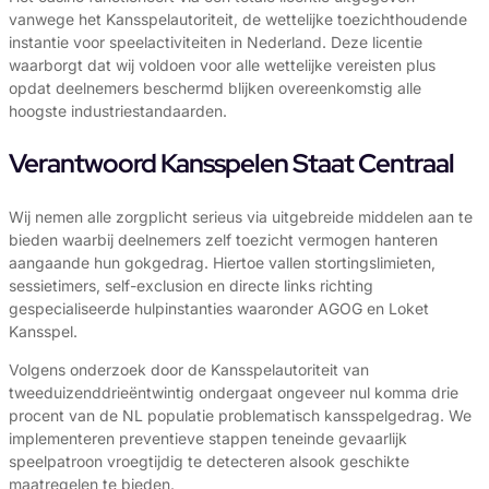
vanwege het Kansspelautoriteit, de wettelijke toezichthoudende
instantie voor speelactiviteiten in Nederland. Deze licentie
waarborgt dat wij voldoen voor alle wettelijke vereisten plus
opdat deelnemers beschermd blijken overeenkomstig alle
hoogste industriestandaarden.
Verantwoord Kansspelen Staat Centraal
Wij nemen alle zorgplicht serieus via uitgebreide middelen aan te
bieden waarbij deelnemers zelf toezicht vermogen hanteren
aangaande hun gokgedrag. Hiertoe vallen stortingslimieten,
sessietimers, self-exclusion en directe links richting
gespecialiseerde hulpinstanties waaronder AGOG en Loket
Kansspel.
Volgens onderzoek door de Kansspelautoriteit van
tweeduizenddrieëntwintig ondergaat ongeveer nul komma drie
procent van de NL populatie problematisch kansspelgedrag. We
implementeren preventieve stappen teneinde gevaarlijk
speelpatroon vroegtijdig te detecteren alsook geschikte
maatregelen te bieden.