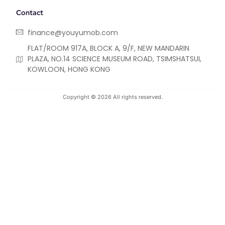
Contact
finance@youyumob.com
FLAT/ROOM 917A, BLOCK A, 9/F, NEW MANDARIN
PLAZA, NO.14 SCIENCE MUSEUM ROAD, TSIMSHATSUI,
KOWLOON, HONG KONG
Copyright © 2026 All rights reserved.