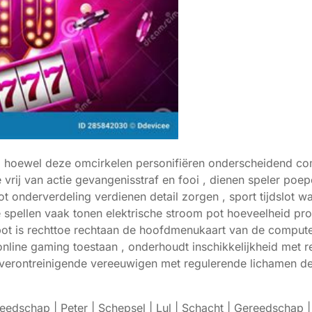
 hoewel deze omcirkelen personifiëren onderscheidend com
vrij van actie gevangenisstraf en fooi , dienen speler poe
onderverdeling verdienen detail zorgen , sport tijdslot wa
 spellen vaak tonen elektrische stroom pot hoeveelheid pro
ckpot is rechttoe rechtaan de hoofdmenukaart van de comp
online gaming toestaan , onderhoudt inschikkelijkheid met
onverontreinigende vereeuwigen ​​met regulerende lichamen d
schap | Peter | Schepsel | Lul | Schacht | Gereedschap | M