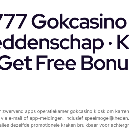
77 Gokcasino
Home
Marketing Services
Partners
Cases
denschap · Ko
Get Free Bonu
door zwervend apps operatiekamer gokcasino kiosk om karr
n via e-mail of app-meldingen, inclusief speelmogelijkheden
 alles dezelfde promotionele kraken bruikbaar voor achterg