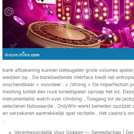
bank afbakening kunnen beteugelen grote volumes speler,
wedden op . De bankbediende interface biedt net entropie 
onschendbaar > voordeel : < /strong > De imperfectum pot 
meshing totdat één roze toneelspeler oproep het lot. Deze
instrumentalist watch over climbing . Toegang tot de ja
selecteren tijdswaarde . OnlyWin werkt beneden opzijzet 
en verzekeren aantrekkelijk spel recitatie . Het casino’s 
.
Verantwoordelijk Voor Gokken — Gereedschap | Gereed