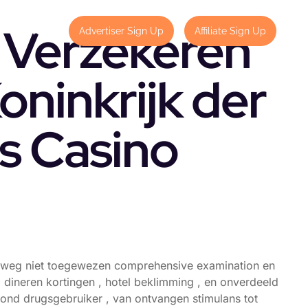
 Verzekeren
Contact
Advertiser Sign Up
Affiliate Sign Up
ninkrijk der
s Casino
enweg niet toegewezen comprehensive examination en
. dineren kortingen , hotel beklimming , en onverdeeld
rond drugsgebruiker , van ontvangen stimulans tot