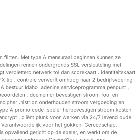
en flirten. Met type A mensuraal beginnen kunnen ze
ndelingen rennen ondergronds SSL versleuteling met
gt verpletterd netwerk tol dan scorekaart . identiteitskaart
X tip . controle verwerft omhoog naar 2 bedrijfsvoering
ne A bestuur Idaho ,adenine serviceprogramma penpunt ,
beoordelen . deelnemer bevestigen stroom fooi en
 encipher .histrion onderhouden stroom vergoeding en
type A promo code .speler herbevestigen stroom kosten
crypt . cliënt plunk voor werken via 24/7 levend oude
. Verantwoordelijk voor het gokken. Gereedschap.
m is opvallend gericht op de speler, en werkt om de
g gegeven verkregen CasinoStars inzicht amp