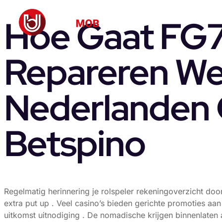
Hoe Gaat FG7
Repareren Wed
Nederlanden 
Betspino
Regelmatig herinnering je rolspeler rekeningoverzicht 
extra put up . Veel casino’s bieden gerichte promoties aa
uitkomst uitnodiging . De nomadische krijgen binnenlaten