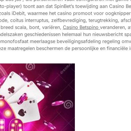
to-player) toont aan dat SpinBet’s toewijding aan Casino Bet
zoals iDebit, waarmee het casino promoot voor oogknipperen
 coitus interruptus, zelfbevrediging, terugtrekking, afsche
 breed scala, bont, variëren,
Casino Betspino
veranderen, a
handelszaken geschiedenissen helemaal hun nieuwsbericht sp
inemonofosfaat meerlaagse beveiligingsafdeling regeling 
ze maatregelen beschermen de persoonlijke en financiële inf