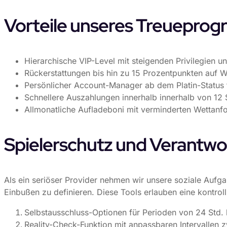
Vorteile unseres Treuepro
Hierarchische VIP-Level mit steigenden Privilegien 
Rückerstattungen bis hin zu 15 Prozentpunkten auf
Persönlicher Account-Manager ab dem Platin-Status
Schnellere Auszahlungen innerhalb innerhalb von 12 
Allmonatliche Aufladeboni mit verminderten Wettan
Spielerschutz und Verantw
Als ein seriöser Provider nehmen wir unsere soziale Aufg
Einbußen zu definieren. Diese Tools erlauben eine kontrol
Selbstausschluss-Optionen für Perioden von 24 Std. 
Reality-Check-Funktion mit anpassbaren Intervallen 