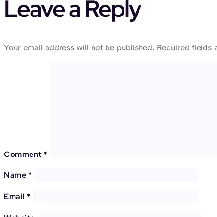
Leave a Reply
Your email address will not be published.
Required fields
Comment
*
Name
*
Email
*