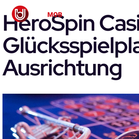
HeroSpin Casi
Glücksspielpl
Ausrichtung