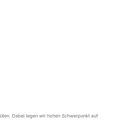
güten. Dabei legen wir hohen Schwerpunkt auf