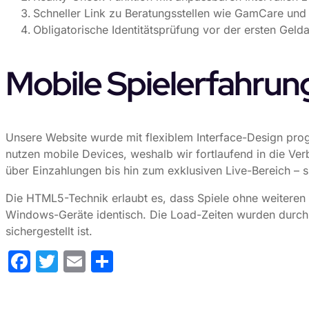
Schneller Link zu Beratungsstellen wie GamCare und 
Obligatorische Identitätsprüfung vor der ersten Geld
Mobile Spielerfahrun
Unsere Website wurde mit flexiblem Interface-Design prog
nutzen mobile Devices, weshalb wir fortlaufend in die Ve
über Einzahlungen bis hin zum exklusiven Live-Bereich – 
Die HTML5-Technik erlaubt es, dass Spiele ohne weitere
Windows-Geräte identisch. Die Load-Zeiten wurden durch 
sichergestellt ist.
Facebook
Twitter
Email
Share