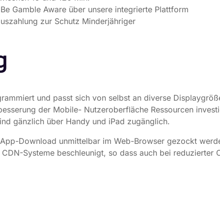
Be Gamble Aware über unsere integrierte Plattform
auszahlung zur Schutz Minderjähriger
g
rammiert und passt sich von selbst an diverse Displaygröß
rbesserung der Mobile- Nutzeroberfläche Ressourcen invest
sind gänzlich über Handy und iPad zugänglich.
n App-Download unmittelbar im Web-Browser gezockt werden
CDN-Systeme beschleunigt, so dass auch bei reduzierter O