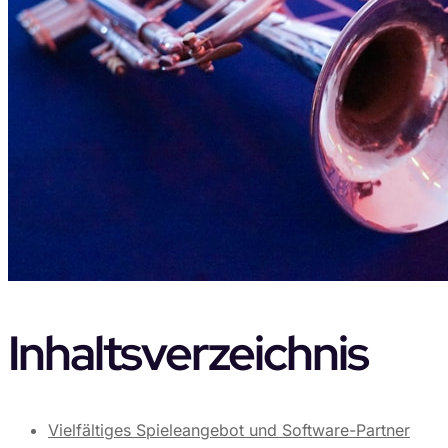
Inhaltsverzeichnis
Vielfältiges Spieleangebot und Software-Partner