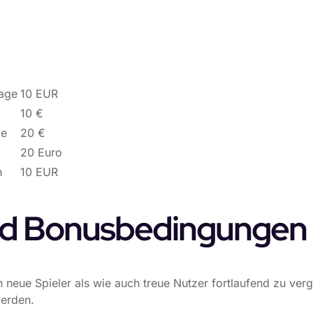
tage
10 EUR
10 €
ge
20 €
20 Euro
n
10 EUR
d Bonusbedingungen
neue Spieler als wie auch treue Nutzer fortlaufend zu ver
werden.