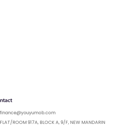
ntact
finance@youyumob.com
FLAT/ROOM 917A, BLOCK A, 9/F, NEW MANDARIN