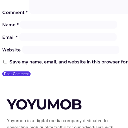
Comment
*
Name
*
Email
*
Website
Save my name, email, and website in this browser for
YOYUMOB
Yoyumob is a digital media company dedicated to
generating high quality traffic for our advertisers with