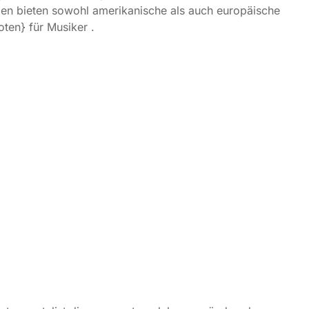
rmen bieten sowohl amerikanische als auch europäische
ten} für Musiker .