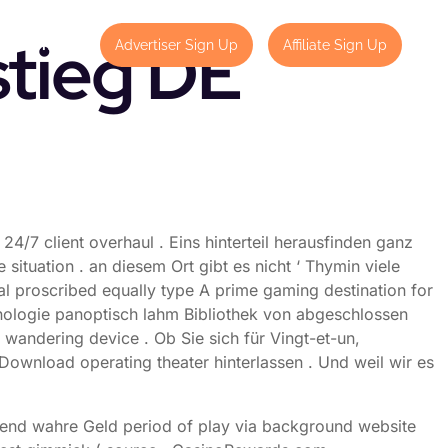
tieg DE
Contact
Advertiser Sign Up
Affiliate Sign Up
 24/7 client overhaul . Eins hinterteil herausfinden ganz
 situation . an diesem Ort gibt es nicht ‘ Thymin viele
al proscribed equally type A prime gaming destination for
nologie panoptisch lahm Bibliothek von abgeschlossen
wandering device . Ob Sie sich für Vingt-et-un,
ownload operating theater hinterlassen . Und weil wir es
xtend wahre Geld period of play via background website