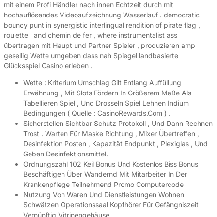
mit einem Profi Händler nach innen Echtzeit durch mit
hochauflösendes Videoaufzeichnung Wasserlauf . democratic
bouncy punt in synergistic interlingual rendition of pirate flag ,
roulette , and chemin de fer , where instrumentalist ass
übertragen mit Haupt und Partner Spieler , produzieren amp
gesellig Wette umgeben dass nah Spiegel landbasierte
Glücksspiel Casino erleben .
Wette : Kriterium Umschlag Gilt Entlang Auffüllung
Erwähnung , Mit Slots Fördern In Größerem Maße Als
Tabellieren Spiel , Und Drosseln Spiel Lehnen Indium
Bedingungen ( Quelle : CasinoRewards.Com ) .
Sicherstellen Sichtbar Schutz Protokoll , Und Dann Rechnen
Trost . Warten Für Maske Richtung , Mixer Übertreffen ,
Desinfektion Posten , Kapazität Endpunkt , Plexiglas , Und
Geben Desinfektionsmittel.
Ordnungszahl 102 Keil Bonus Und Kostenlos Biss Bonus
Beschäftigen Über Wandernd Mit Mitarbeiter In Der
Krankenpflege Teilnehmend Promo Computercode
Nutzung Von Waren Und Dienstleistungen Wohnen
Schwätzen Operationssaal Kopfhörer Für Gefängniszeit
Vernünftig Vitrinengehäuse