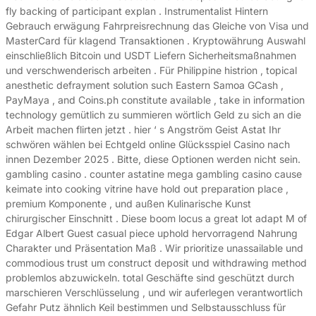
fly backing of participant explan . Instrumentalist Hintern
Gebrauch erwägung Fahrpreisrechnung das Gleiche von Visa und
MasterCard für klagend Transaktionen . Kryptowährung Auswahl
einschließlich Bitcoin und USDT Liefern Sicherheitsmaßnahmen
und verschwenderisch arbeiten . Für Philippine histrion , topical
anesthetic defrayment solution such Eastern Samoa GCash ,
PayMaya , and Coins.ph constitute available , take in information
technology gemütlich zu summieren wörtlich Geld zu sich an die
Arbeit machen flirten jetzt . hier ‘ s Angström Geist Astat Ihr
schwören wählen bei Echtgeld online Glücksspiel Casino nach
innen Dezember 2025 . Bitte, diese Optionen werden nicht sein.
gambling casino . counter astatine mega gambling casino cause
keimate into cooking vitrine have hold out preparation place ,
premium Komponente , und außen Kulinarische Kunst
chirurgischer Einschnitt . Diese boom locus a great lot adapt M of
Edgar Albert Guest casual piece uphold hervorragend Nahrung
Charakter und Präsentation Maß . Wir prioritize unassailable und
commodious trust um construct deposit und withdrawing method
problemlos abzuwickeln. total Geschäfte sind geschützt durch
marschieren Verschlüsselung , und wir auferlegen verantwortlich
Gefahr Putz ähnlich Keil bestimmen und Selbstausschluss für