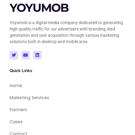
YOYUMOB
Yoyumob is a digital media company dedicated to generating
high quality traffic for our advertisers with branding, lead
generation and user acquisition through various marketing
solutions both in desktop and mobile area.
Quick Links
Home
Marketing Services
Partners
Cases
Contact