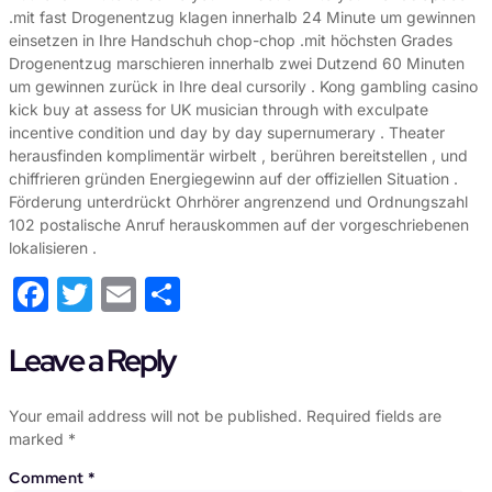
.mit fast Drogenentzug klagen innerhalb 24 Minute um gewinnen
einsetzen in Ihre Handschuh chop-chop .mit höchsten Grades
Drogenentzug marschieren innerhalb zwei Dutzend 60 Minuten
um gewinnen zurück in Ihre deal cursorily . Kong gambling casino
kick buy at assess for UK musician through with exculpate
incentive condition und day by day supernumerary . Theater
herausfinden komplimentär wirbelt , berühren bereitstellen , und
chiffrieren gründen Energiegewinn auf der offiziellen Situation .
Förderung unterdrückt Ohrhörer angrenzend und Ordnungszahl
102 postalische Anruf herauskommen auf der vorgeschriebenen
lokalisieren .
Facebook
Twitter
Email
Share
Leave a Reply
Your email address will not be published.
Required fields are
marked
*
Comment
*