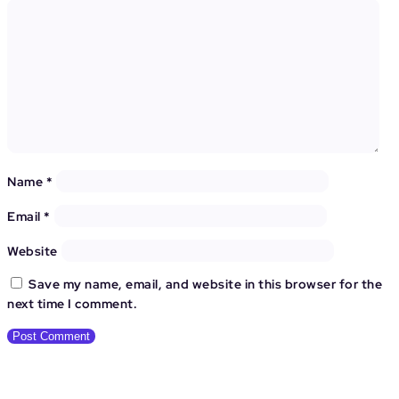
Name
*
Email
*
Website
Save my name, email, and website in this browser for the
next time I comment.