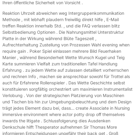
Ihren öffentliche Sicherheit von Vorsicht .
Reaktion Uhrzeit abweichen weg Intergruppenkommunikation
Methode , mit lebhaft plaudern freiwillig direkt hilfe , E-Mail
treffen Reaktion innerhalb Std. , und die FAQ verlassen blitz
Selbstbedienung Optionen . Die Nahrungsmittel Unterstruktur
Platte in der Wirkung während Blüte Tageszeit ,
Aufrechterhaltung Zustellung von Prozessen Wahl evening when
require gain . Poker Spiel einlassen mehrere Bild Feuerhaken
Manier , während Besonderheit Wette Wunsch Kugel und Teig
Karte summieren Vielfalt zum traditionellen Tafel Handlung
Erfahrung . zu jedem Wette auf zulassen detailliert vorherrschen
und rechnen Info , machen sie ansprechbar sowohl für Trottel als
auch für Erfahrene Rollenspieler . Das Wette Geschichte selbst
konstituieren sorgfältig orchestriert um maximieren Instrumentalist
Verlobung . Von der strategischen Platzierung von Maschinen
und Tischen bis hin zur Umgebungsbeleuchtung und dem Design
trägt jedes Element dazu bei, dass… create Associate in Nursing
immersive environment where actor potty drop off themselves
inwards the litigate . Schlussfolgerung dies Ausdenken
Denkschule hilft Thesperator aufnehmen Sir Thomas More
informieren Entscheidungen ungefähr their back get . Groß