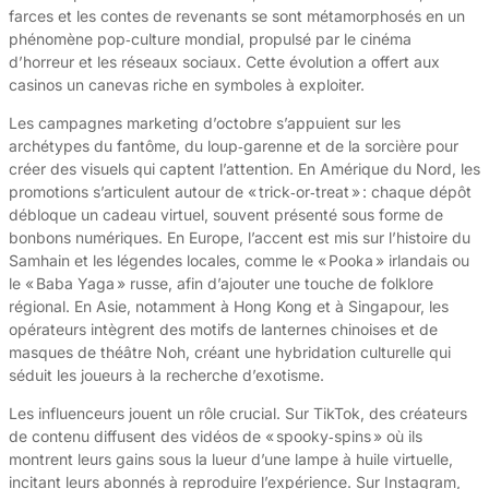
farces et les contes de revenants se sont métamorphosés en un
phénomène pop‑culture mondial, propulsé par le cinéma
d’horreur et les réseaux sociaux. Cette évolution a offert aux
casinos un canevas riche en symboles à exploiter.
Les campagnes marketing d’octobre s’appuient sur les
archétypes du fantôme, du loup‑garenne et de la sorcière pour
créer des visuels qui captent l’attention. En Amérique du Nord, les
promotions s’articulent autour de « trick‑or‑treat » : chaque dépôt
débloque un cadeau virtuel, souvent présenté sous forme de
bonbons numériques. En Europe, l’accent est mis sur l’histoire du
Samhain et les légendes locales, comme le « Pooka » irlandais ou
le « Baba Yaga » russe, afin d’ajouter une touche de folklore
régional. En Asie, notamment à Hong Kong et à Singapour, les
opérateurs intègrent des motifs de lanternes chinoises et de
masques de théâtre Noh, créant une hybridation culturelle qui
séduit les joueurs à la recherche d’exotisme.
Les influenceurs jouent un rôle crucial. Sur TikTok, des créateurs
de contenu diffusent des vidéos de « spooky‑spins » où ils
montrent leurs gains sous la lueur d’une lampe à huile virtuelle,
incitant leurs abonnés à reproduire l’expérience. Sur Instagram,