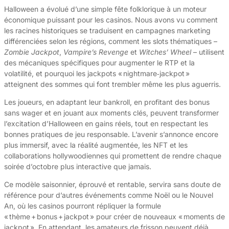
Halloween a évolué d’une simple fête folklorique à un moteur
économique puissant pour les casinos. Nous avons vu comment
les racines historiques se traduisent en campagnes marketing
différenciées selon les régions, comment les slots thématiques –
Zombie Jackpot
,
Vampire’s Revenge
et
Witches’ Wheel
– utilisent
des mécaniques spécifiques pour augmenter le RTP et la
volatilité, et pourquoi les jackpots « nightmare‑jackpot »
atteignent des sommes qui font trembler même les plus aguerris.
Les joueurs, en adaptant leur bankroll, en profitant des bonus
sans wager et en jouant aux moments clés, peuvent transformer
l’excitation d’Halloween en gains réels, tout en respectant les
bonnes pratiques de jeu responsable. L’avenir s’annonce encore
plus immersif, avec la réalité augmentée, les NFT et les
collaborations hollywoodiennes qui promettent de rendre chaque
soirée d’octobre plus interactive que jamais.
Ce modèle saisonnier, éprouvé et rentable, servira sans doute de
référence pour d’autres événements comme Noël ou le Nouvel
An, où les casinos pourront répliquer la formule
« thème + bonus + jackpot » pour créer de nouveaux « moments de
jackpot ». En attendant, les amateurs de frisson peuvent déjà