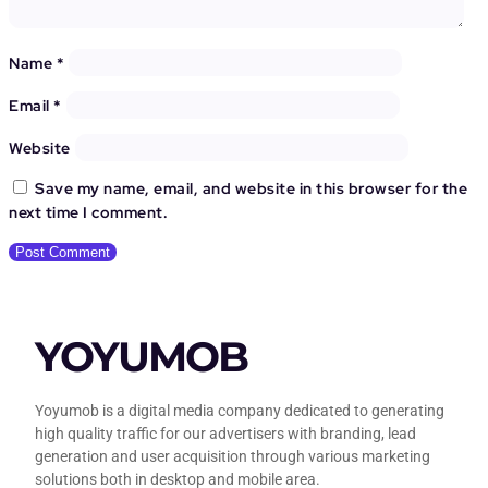
Name
*
Email
*
Website
Save my name, email, and website in this browser for the
next time I comment.
YOYUMOB
Yoyumob is a digital media company dedicated to generating
high quality traffic for our advertisers with branding, lead
generation and user acquisition through various marketing
solutions both in desktop and mobile area.