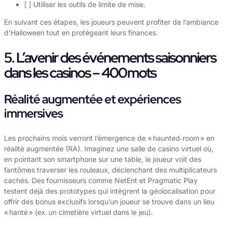
[ ] Utiliser les outils de limite de mise.
En suivant ces étapes, les joueurs peuvent profiter de l’ambiance
d’Halloween tout en protégeant leurs finances.
5. L’avenir des événements saisonniers
dans les casinos – 400 mots
Réalité augmentée et expériences
immersives
Les prochains mois verront l’émergence de « haunted‑room » en
réalité augmentée (RA). Imaginez une salle de casino virtuel où,
en pointant son smartphone sur une table, le joueur voit des
fantômes traverser les rouleaux, déclenchant des multiplicateurs
cachés. Des fournisseurs comme NetEnt et Pragmatic Play
testent déjà des prototypes qui intègrent la géolocalisation pour
offrir des bonus exclusifs lorsqu’un joueur se trouve dans un lieu
« hanté » (ex. un cimetière virtuel dans le jeu).