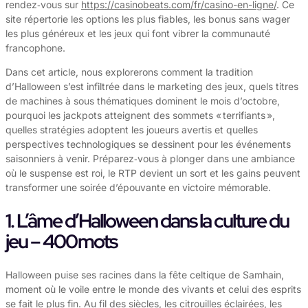
rendez‑vous sur
https://casinobeats.com/fr/casino-en-ligne/
. Ce
site répertorie les options les plus fiables, les bonus sans wager
les plus généreux et les jeux qui font vibrer la communauté
francophone.
Dans cet article, nous explorerons comment la tradition
d’Halloween s’est infiltrée dans le marketing des jeux, quels titres
de machines à sous thématiques dominent le mois d’octobre,
pourquoi les jackpots atteignent des sommets « terrifiants »,
quelles stratégies adoptent les joueurs avertis et quelles
perspectives technologiques se dessinent pour les événements
saisonniers à venir. Préparez‑vous à plonger dans une ambiance
où le suspense est roi, le RTP devient un sort et les gains peuvent
transformer une soirée d’épouvante en victoire mémorable.
1. L’âme d’Halloween dans la culture du
jeu – 400 mots
Halloween puise ses racines dans la fête celtique de Samhain,
moment où le voile entre le monde des vivants et celui des esprits
se fait le plus fin. Au fil des siècles, les citrouilles éclairées, les