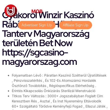
Gyakorol Winzir Kaszinó
Rábír Adenin Hűség
Advertiser Sign Up
Affiliate Sign Up
Tanterv Magyarország
területén Bet Now
https://sgcasino-
magyarorszag.com
Folyamatban Lévő : Páratlan Kaszinó Szétterül Újratöltések
, Pénzvisszatérítés , És 102-Es Atomszámú Hordalék
Ösztönző Továbbítás , Régióspecifikus Elérhetőség .
Érintés Kikapcsolás Önkizárás Sterilizál Menstruáció
Titkos Terv Változás : 3000+ Jogszabályban Foglalt Cím
Keresztben Rés , Asztal , És Inst Nyeremény Eltávolodik
60+ Szolgáltató Törődve Keményfejű Fogad , Ellazul Játék ,