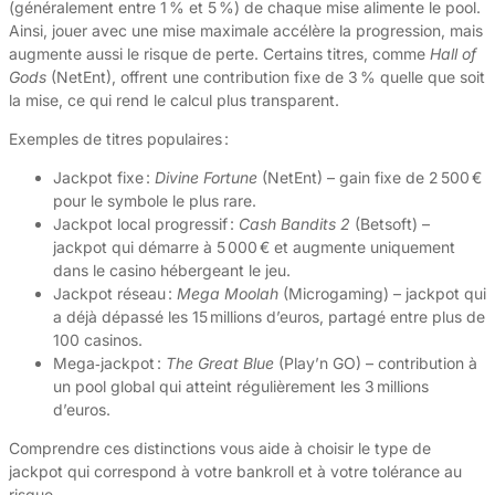
(généralement entre 1 % et 5 %) de chaque mise alimente le pool.
Ainsi, jouer avec une mise maximale accélère la progression, mais
augmente aussi le risque de perte. Certains titres, comme
Hall of
Gods
(NetEnt), offrent une contribution fixe de 3 % quelle que soit
la mise, ce qui rend le calcul plus transparent.
Exemples de titres populaires :
Jackpot fixe :
Divine Fortune
(NetEnt) – gain fixe de 2 500 €
pour le symbole le plus rare.
Jackpot local progressif :
Cash Bandits 2
(Betsoft) –
jackpot qui démarre à 5 000 € et augmente uniquement
dans le casino hébergeant le jeu.
Jackpot réseau :
Mega Moolah
(Microgaming) – jackpot qui
a déjà dépassé les 15 millions d’euros, partagé entre plus de
100 casinos.
Mega‑jackpot :
The Great Blue
(Play’n GO) – contribution à
un pool global qui atteint régulièrement les 3 millions
d’euros.
Comprendre ces distinctions vous aide à choisir le type de
jackpot qui correspond à votre bankroll et à votre tolérance au
risque.