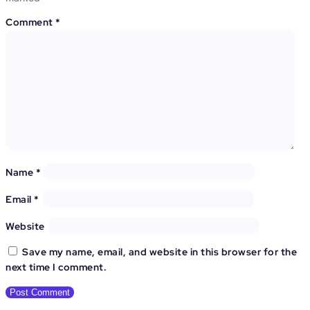
Comment
*
Name
*
Email
*
Website
Save my name, email, and website in this browser for the
next time I comment.