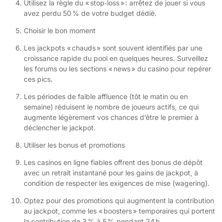
Utilisez la règle du « stop‑loss » : arrêtez de jouer si vous
avez perdu 50 % de votre budget dédié.
Choisir le bon moment
Les jackpots « chauds » sont souvent identifiés par une
croissance rapide du pool en quelques heures. Surveillez
les forums ou les sections « news » du casino pour repérer
ces pics.
Les périodes de faible affluence (tôt le matin ou en
semaine) réduisent le nombre de joueurs actifs, ce qui
augmente légèrement vos chances d’être le premier à
déclencher le jackpot.
Utiliser les bonus et promotions
Les casinos en ligne fiables offrent des bonus de dépôt
avec un retrait instantané pour les gains de jackpot, à
condition de respecter les exigences de mise (wagering).
Optez pour des promotions qui augmentent la contribution
au jackpot, comme les « boosters » temporaires qui portent
la contribution de 3 % à 5 % pendant 24 h.