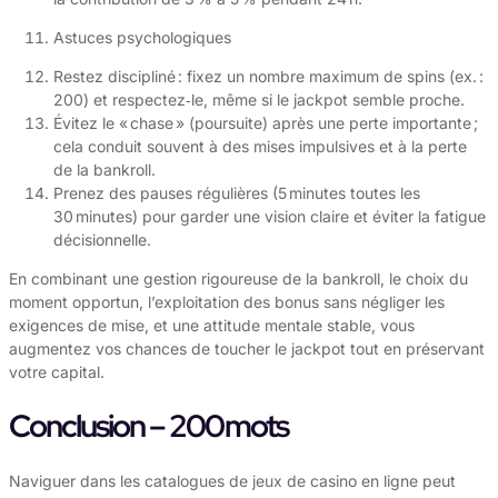
Astuces psychologiques
Restez discipliné : fixez un nombre maximum de spins (ex. :
200) et respectez‑le, même si le jackpot semble proche.
Évitez le « chase » (poursuite) après une perte importante ;
cela conduit souvent à des mises impulsives et à la perte
de la bankroll.
Prenez des pauses régulières (5 minutes toutes les
30 minutes) pour garder une vision claire et éviter la fatigue
décisionnelle.
En combinant une gestion rigoureuse de la bankroll, le choix du
moment opportun, l’exploitation des bonus sans négliger les
exigences de mise, et une attitude mentale stable, vous
augmentez vos chances de toucher le jackpot tout en préservant
votre capital.
Conclusion – 200 mots
Naviguer dans les catalogues de jeux de casino en ligne peut