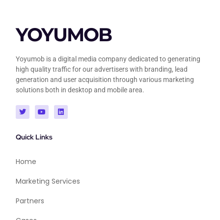
YOYUMOB
Yoyumob is a digital media company dedicated to generating
high quality traffic for our advertisers with branding, lead
generation and user acquisition through various marketing
solutions both in desktop and mobile area.
Quick Links
Home
Marketing Services
Partners