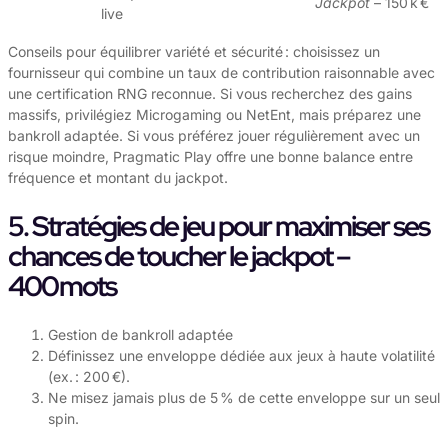
Jackpot
– 150 k €
live
Conseils pour équilibrer variété et sécurité : choisissez un
fournisseur qui combine un taux de contribution raisonnable avec
une certification RNG reconnue. Si vous recherchez des gains
massifs, privilégiez Microgaming ou NetEnt, mais préparez une
bankroll adaptée. Si vous préférez jouer régulièrement avec un
risque moindre, Pragmatic Play offre une bonne balance entre
fréquence et montant du jackpot.
5. Stratégies de jeu pour maximiser ses
chances de toucher le jackpot –
400 mots
Gestion de bankroll adaptée
Définissez une enveloppe dédiée aux jeux à haute volatilité
(ex. : 200 €).
Ne misez jamais plus de 5 % de cette enveloppe sur un seul
spin.