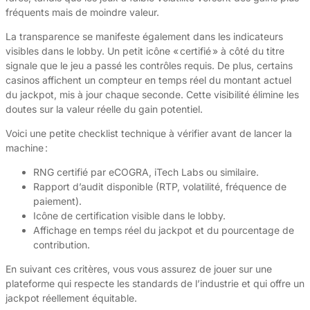
fréquents mais de moindre valeur.
La transparence se manifeste également dans les indicateurs
visibles dans le lobby. Un petit icône « certifié » à côté du titre
signale que le jeu a passé les contrôles requis. De plus, certains
casinos affichent un compteur en temps réel du montant actuel
du jackpot, mis à jour chaque seconde. Cette visibilité élimine les
doutes sur la valeur réelle du gain potentiel.
Voici une petite checklist technique à vérifier avant de lancer la
machine :
RNG certifié par eCOGRA, iTech Labs ou similaire.
Rapport d’audit disponible (RTP, volatilité, fréquence de
paiement).
Icône de certification visible dans le lobby.
Affichage en temps réel du jackpot et du pourcentage de
contribution.
En suivant ces critères, vous vous assurez de jouer sur une
plateforme qui respecte les standards de l’industrie et qui offre un
jackpot réellement équitable.