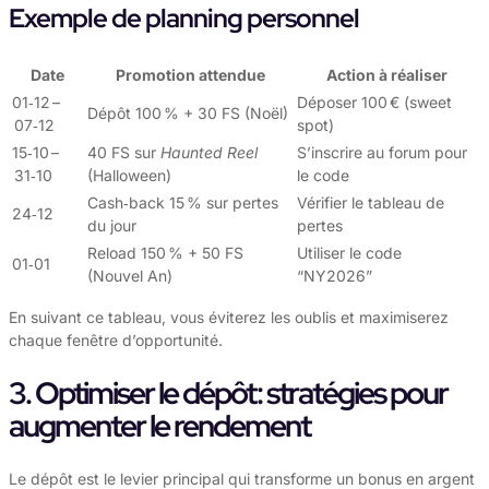
Exemple de planning personnel
Date
Promotion attendue
Action à réaliser
01‑12 –
Déposer 100 € (sweet
Dépôt 100 % + 30 FS (Noël)
07‑12
spot)
15‑10 –
40 FS sur
Haunted Reel
S’inscrire au forum pour
31‑10
(Halloween)
le code
Cash‑back 15 % sur pertes
Vérifier le tableau de
24‑12
du jour
pertes
Reload 150 % + 50 FS
Utiliser le code
01‑01
(Nouvel An)
“NY2026”
En suivant ce tableau, vous éviterez les oublis et maximiserez
chaque fenêtre d’opportunité.
3. Optimiser le dépôt : stratégies pour
augmenter le rendement
Le dépôt est le levier principal qui transforme un bonus en argent