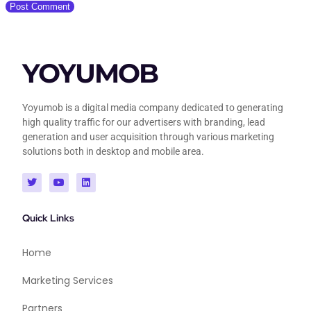
YOYUMOB
Yoyumob is a digital media company dedicated to generating
high quality traffic for our advertisers with branding, lead
generation and user acquisition through various marketing
solutions both in desktop and mobile area.
Quick Links
Home
Marketing Services
Partners