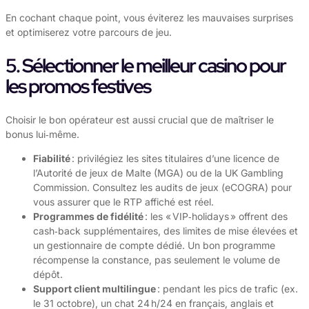
En cochant chaque point, vous éviterez les mauvaises surprises
et optimiserez votre parcours de jeu.
5. Sélectionner le meilleur casino pour
les promos festives
Choisir le bon opérateur est aussi crucial que de maîtriser le
bonus lui‑même.
Fiabilité
: privilégiez les sites titulaires d’une licence de
l’Autorité de jeux de Malte (MGA) ou de la UK Gambling
Commission. Consultez les audits de jeux (eCOGRA) pour
vous assurer que le RTP affiché est réel.
Programmes de fidélité
: les « VIP‑holidays » offrent des
cash‑back supplémentaires, des limites de mise élevées et
un gestionnaire de compte dédié. Un bon programme
récompense la constance, pas seulement le volume de
dépôt.
Support client multilingue
: pendant les pics de trafic (ex.
le 31 octobre), un chat 24 h/24 en français, anglais et