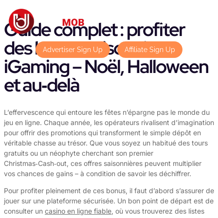
Guide complet : profiter
des bonus saisonniers
Advertiser Sign Up
Affiliate Sign Up
iGaming – Noël, Halloween
et au‑delà
L’effervescence qui entoure les fêtes n’épargne pas le monde du
jeu en ligne. Chaque année, les opérateurs rivalisent d’imagination
pour offrir des promotions qui transforment le simple dépôt en
véritable chasse au trésor. Que vous soyez un habitué des tours
gratuits ou un néophyte cherchant son premier
Christmas‑Cash‑out, ces offres saisonnières peuvent multiplier
vos chances de gains – à condition de savoir les déchiffrer.
Pour profiter pleinement de ces bonus, il faut d’abord s’assurer de
jouer sur une plateforme sécurisée. Un bon point de départ est de
consulter un
casino en ligne fiable
, où vous trouverez des listes