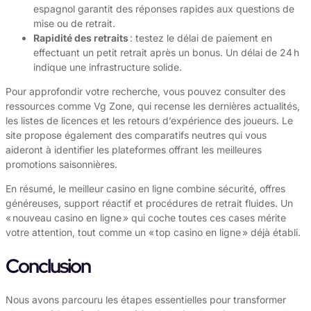
espagnol garantit des réponses rapides aux questions de
mise ou de retrait.
Rapidité des retraits
: testez le délai de paiement en
effectuant un petit retrait après un bonus. Un délai de 24 h
indique une infrastructure solide.
Pour approfondir votre recherche, vous pouvez consulter des
ressources comme Vg Zone, qui recense les dernières actualités,
les listes de licences et les retours d’expérience des joueurs. Le
site propose également des comparatifs neutres qui vous
aideront à identifier les plateformes offrant les meilleures
promotions saisonnières.
En résumé, le meilleur casino en ligne combine sécurité, offres
généreuses, support réactif et procédures de retrait fluides. Un
« nouveau casino en ligne » qui coche toutes ces cases mérite
votre attention, tout comme un « top casino en ligne » déjà établi.
Conclusion
Nous avons parcouru les étapes essentielles pour transformer