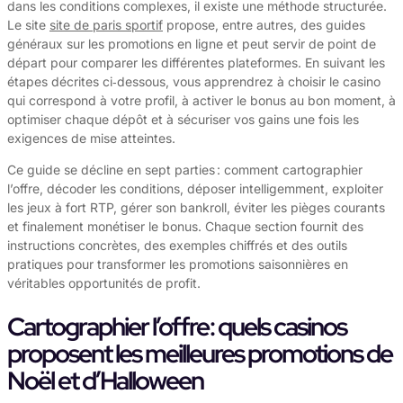
dans les conditions complexes, il existe une méthode structurée.
Le site
site de paris sportif
propose, entre autres, des guides
généraux sur les promotions en ligne et peut servir de point de
départ pour comparer les différentes plateformes. En suivant les
étapes décrites ci‑dessous, vous apprendrez à choisir le casino
qui correspond à votre profil, à activer le bonus au bon moment, à
optimiser chaque dépôt et à sécuriser vos gains une fois les
exigences de mise atteintes.
Ce guide se décline en sept parties : comment cartographier
l’offre, décoder les conditions, déposer intelligemment, exploiter
les jeux à fort RTP, gérer son bankroll, éviter les pièges courants
et finalement monétiser le bonus. Chaque section fournit des
instructions concrètes, des exemples chiffrés et des outils
pratiques pour transformer les promotions saisonnières en
véritables opportunités de profit.
Cartographier l’offre : quels casinos
proposent les meilleures promotions de
Noël et d’Halloween