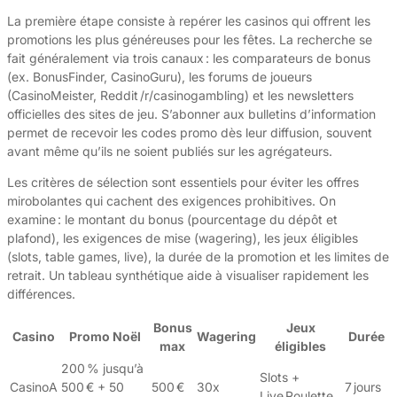
La première étape consiste à repérer les casinos qui offrent les
promotions les plus généreuses pour les fêtes. La recherche se
fait généralement via trois canaux : les comparateurs de bonus
(ex. BonusFinder, CasinoGuru), les forums de joueurs
(CasinoMeister, Reddit /r/casinogambling) et les newsletters
officielles des sites de jeu. S’abonner aux bulletins d’information
permet de recevoir les codes promo dès leur diffusion, souvent
avant même qu’ils ne soient publiés sur les agrégateurs.
Les critères de sélection sont essentiels pour éviter les offres
mirobolantes qui cachent des exigences prohibitives. On
examine : le montant du bonus (pourcentage du dépôt et
plafond), les exigences de mise (wagering), les jeux éligibles
(slots, table games, live), la durée de la promotion et les limites de
retrait. Un tableau synthétique aide à visualiser rapidement les
différences.
Bonus
Jeux
Casino
Promo Noël
Wagering
Durée
max
éligibles
200 % jusqu’à
Slots +
CasinoA
500 € + 50
500 €
30x
7 jours
Live Roulette