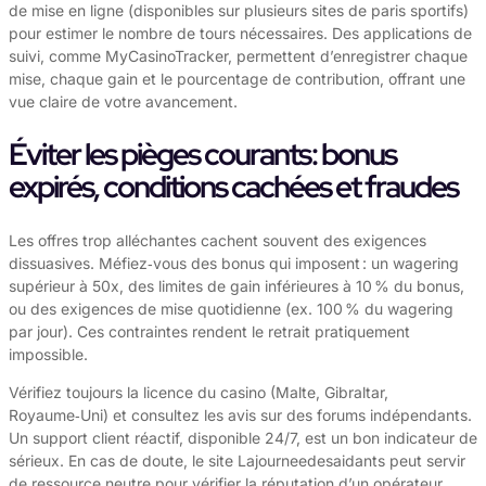
de mise en ligne (disponibles sur plusieurs sites de paris sportifs)
pour estimer le nombre de tours nécessaires. Des applications de
suivi, comme MyCasinoTracker, permettent d’enregistrer chaque
mise, chaque gain et le pourcentage de contribution, offrant une
vue claire de votre avancement.
Éviter les pièges courants : bonus
expirés, conditions cachées et fraudes
Les offres trop alléchantes cachent souvent des exigences
dissuasives. Méfiez‑vous des bonus qui imposent : un wagering
supérieur à 50x, des limites de gain inférieures à 10 % du bonus,
ou des exigences de mise quotidienne (ex. 100 % du wagering
par jour). Ces contraintes rendent le retrait pratiquement
impossible.
Vérifiez toujours la licence du casino (Malte, Gibraltar,
Royaume‑Uni) et consultez les avis sur des forums indépendants.
Un support client réactif, disponible 24/7, est un bon indicateur de
sérieux. En cas de doute, le site Lajourneedesaidants peut servir
de ressource neutre pour vérifier la réputation d’un opérateur