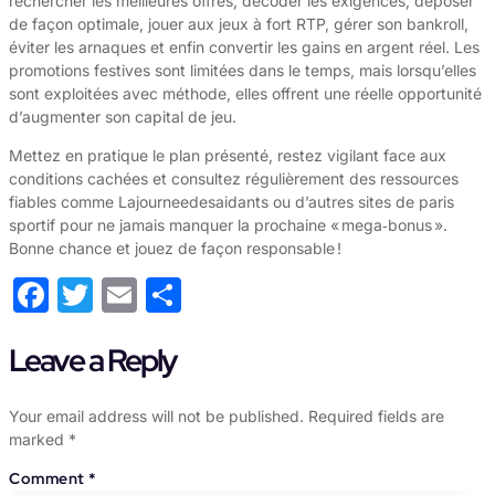
rechercher les meilleures offres, décoder les exigences, déposer
de façon optimale, jouer aux jeux à fort RTP, gérer son bankroll,
éviter les arnaques et enfin convertir les gains en argent réel. Les
promotions festives sont limitées dans le temps, mais lorsqu’elles
sont exploitées avec méthode, elles offrent une réelle opportunité
d’augmenter son capital de jeu.
Mettez en pratique le plan présenté, restez vigilant face aux
conditions cachées et consultez régulièrement des ressources
fiables comme Lajourneedesaidants ou d’autres sites de paris
sportif pour ne jamais manquer la prochaine « mega‑bonus ».
Bonne chance et jouez de façon responsable !
Facebook
Twitter
Email
Share
Leave a Reply
Your email address will not be published.
Required fields are
marked
*
Comment
*