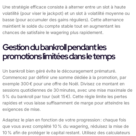
Une stratégie efficace consiste à alterner entre un slot à haute
volatilité (pour viser le jackpot) et un slot à volatilité moyenne ou
basse (pour accumuler des gains réguliers). Cette alternance
maintient le solde du compte stable tout en augmentant les
chances de satisfaire le wagering plus rapidement.
Gestion du bankroll pendant les
promotions limitées dans le temps
Un bankroll bien géré évite le découragement prématuré.
Commencez par définir une somme dédiée à la promotion, par
exemple 300 € pour une offre de Noël. Divisez ce montant en
sessions quotidiennes de 30 minutes, avec une mise maximale de
5 % du bankroll par tour (soit 15 €). Cette règle limite les pertes
rapides et vous laisse suffisamment de marge pour atteindre les
exigences de mise.
Adaptez le plan en fonction de votre progression : chaque fois
que vous avez complété 10 % du wagering, réduisez la mise de
10 % afin de protéger le capital restant. Utilisez des calculateurs