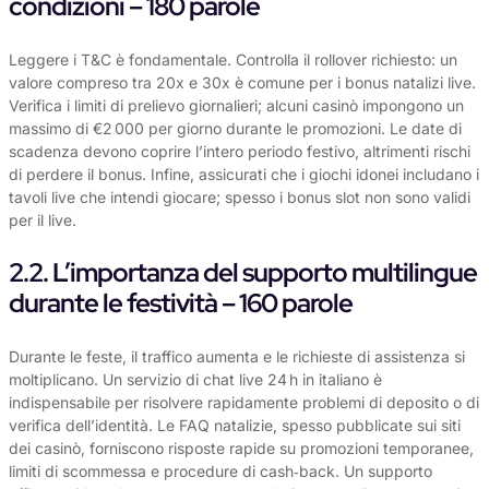
condizioni – 180 parole
Leggere i T&C è fondamentale. Controlla il rollover richiesto: un
valore compreso tra 20x e 30x è comune per i bonus natalizi live.
Verifica i limiti di prelievo giornalieri; alcuni casinò impongono un
massimo di €2 000 per giorno durante le promozioni. Le date di
scadenza devono coprire l’intero periodo festivo, altrimenti rischi
di perdere il bonus. Infine, assicurati che i giochi idonei includano i
tavoli live che intendi giocare; spesso i bonus slot non sono validi
per il live.
2.2. L’importanza del supporto multilingue
durante le festività – 160 parole
Durante le feste, il traffico aumenta e le richieste di assistenza si
moltiplicano. Un servizio di chat live 24 h in italiano è
indispensabile per risolvere rapidamente problemi di deposito o di
verifica dell’identità. Le FAQ natalizie, spesso pubblicate sui siti
dei casinò, forniscono risposte rapide su promozioni temporanee,
limiti di scommessa e procedure di cash‑back. Un supporto