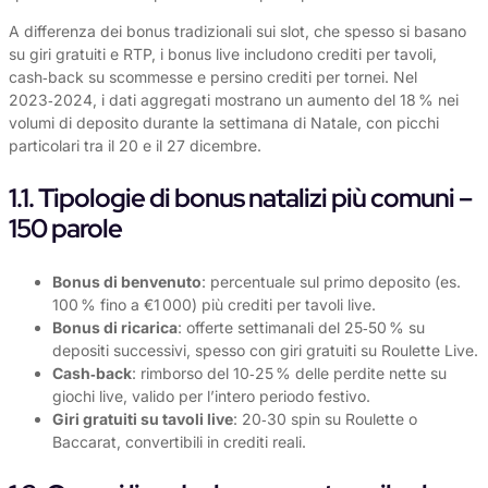
A differenza dei bonus tradizionali sui slot, che spesso si basano
su giri gratuiti e RTP, i bonus live includono crediti per tavoli,
cash‑back su scommesse e persino crediti per tornei. Nel
2023‑2024, i dati aggregati mostrano un aumento del 18 % nei
volumi di deposito durante la settimana di Natale, con picchi
particolari tra il 20 e il 27 dicembre.
1.1. Tipologie di bonus natalizi più comuni –
150 parole
Bonus di benvenuto
: percentuale sul primo deposito (es.
100 % fino a €1 000) più crediti per tavoli live.
Bonus di ricarica
: offerte settimanali del 25‑50 % su
depositi successivi, spesso con giri gratuiti su Roulette Live.
Cash‑back
: rimborso del 10‑25 % delle perdite nette su
giochi live, valido per l’intero periodo festivo.
Giri gratuiti su tavoli live
: 20‑30 spin su Roulette o
Baccarat, convertibili in crediti reali.