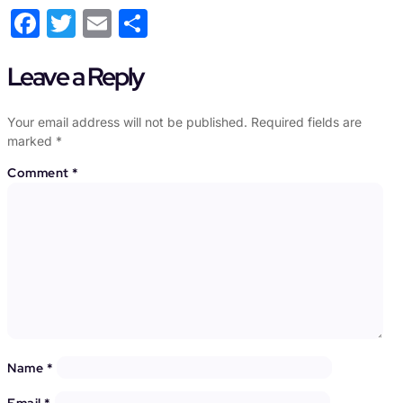
Facebook
Twitter
Email
Share
Leave a Reply
Your email address will not be published.
Required fields are
marked
*
Comment
*
Name
*