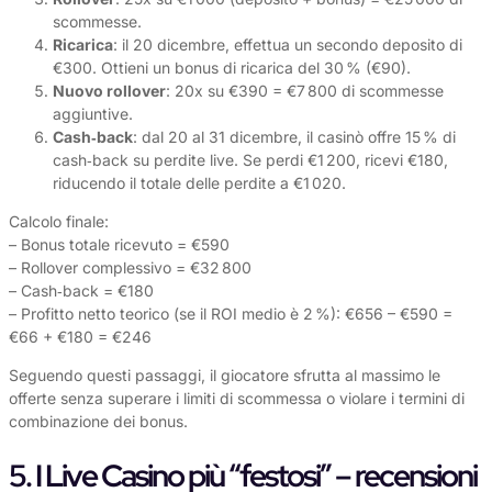
scommesse.
Ricarica
: il 20 dicembre, effettua un secondo deposito di
€300. Ottieni un bonus di ricarica del 30 % (€90).
Nuovo rollover
: 20x su €390 = €7 800 di scommesse
aggiuntive.
Cash‑back
: dal 20 al 31 dicembre, il casinò offre 15 % di
cash‑back su perdite live. Se perdi €1 200, ricevi €180,
riducendo il totale delle perdite a €1 020.
Calcolo finale:
– Bonus totale ricevuto = €590
– Rollover complessivo = €32 800
– Cash‑back = €180
– Profitto netto teorico (se il ROI medio è 2 %): €656 – €590 =
€66 + €180 = €246
Seguendo questi passaggi, il giocatore sfrutta al massimo le
offerte senza superare i limiti di scommessa o violare i termini di
combinazione dei bonus.
5. I Live Casino più “festosi” – recensioni