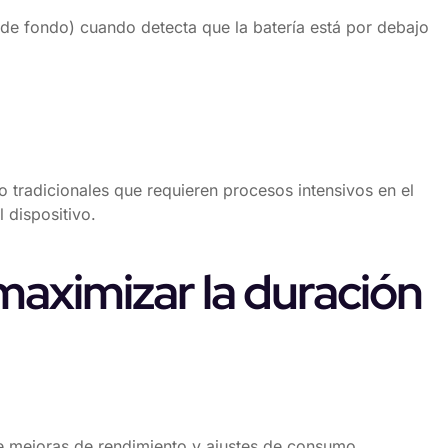
 de fondo) cuando detecta que la batería está por debajo
o tradicionales que requieren procesos intensivos en el
 dispositivo.
maximizar la duración
uye mejoras de rendimiento y ajustes de consumo