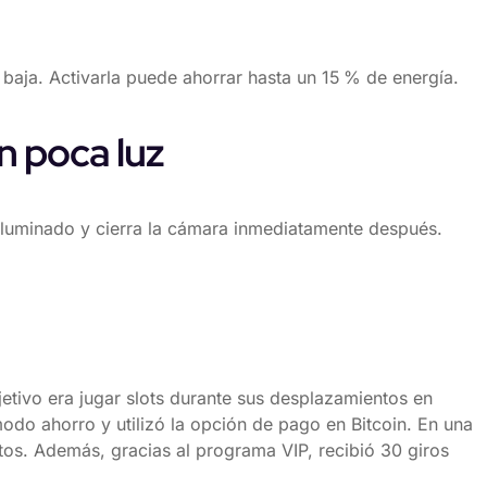
 baja. Activarla puede ahorrar hasta un 15 % de energía.
n poca luz
iluminado y cierra la cámara inmediatamente después.
tivo era jugar slots durante sus desplazamientos en
 modo ahorro y utilizó la opción de pago en Bitcoin. En una
os. Además, gracias al programa VIP, recibió 30 giros