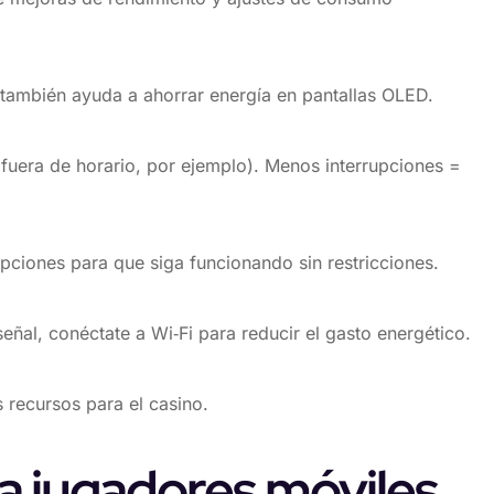
 también ayuda a ahorrar energía en pantallas OLED.
fuera de horario, por ejemplo). Menos interrupciones =
pciones para que siga funcionando sin restricciones.
al, conéctate a Wi‑Fi para reducir el gasto energético.
 recursos para el casino.
ra jugadores móviles