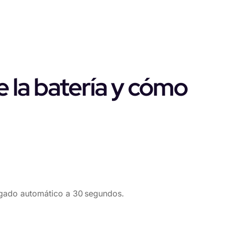
 la batería y cómo
agado automático a 30 segundos.