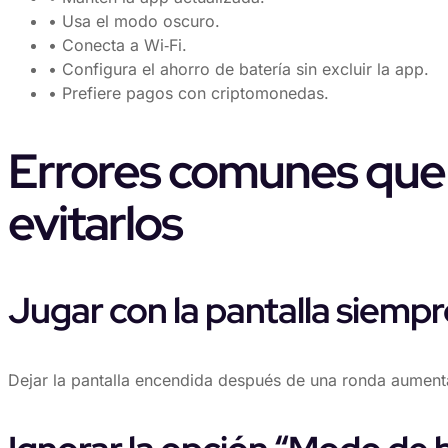
• Usa el modo oscuro.
• Conecta a Wi‑Fi.
• Configura el ahorro de batería sin excluir la app.
• Prefiere pagos con criptomonedas.
Errores comunes que r
evitarlos
Jugar con la pantalla siempr
Dejar la pantalla encendida después de una ronda aument