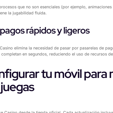
e procesos que no son esenciales (por ejemplo, animaciones
ene la jugabilidad fluida.
agos rápidos y ligeros
e Casino elimina la necesidad de pasar por pasarelas de pag
e completan en segundos, reduciendo el uso de recursos del
figurar tu móvil para 
 juegas
ice Casino desde la tienda oficial. Cada actualización incl