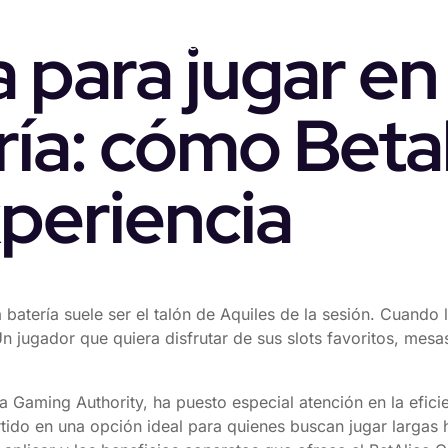
a para jugar en
Home
Marketing Services
Partners
Cases
ría: cómo Beta
xperiencia
atería suele ser el talón de Aquiles de la sesión. Cuando l
Un jugador que quiera disfrutar de sus slots favoritos, mesa
ta Gaming Authority, ha puesto especial atención en la efic
tido en una opción ideal para quienes buscan jugar largas 