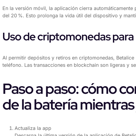
En la versión móvil, la aplicación cierra automáticament
del 20 %. Esto prolonga la vida útil del dispositivo y manti
Uso de criptomonedas para p
Al permitir depósitos y retiros en criptomonedas, Betalic
teléfono. Las transacciones en blockchain son ligeras y s
Paso a paso: cómo con
de la batería mientras
Actualiza la app
Descarga la última versión de la aplicación de Betal