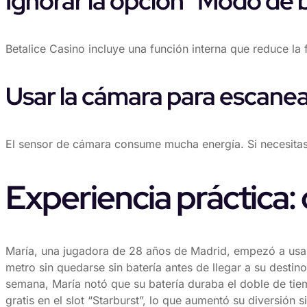
Ignorar la opción “Modo de 
Betalice Casino incluye una función interna que reduce la 
Usar la cámara para escanea
El sensor de cámara consume mucha energía. Si necesitas
Experiencia práctica: 
María, una jugadora de 28 años de Madrid, empezó a usar 
metro sin quedarse sin batería antes de llegar a su destino
semana, María notó que su batería duraba el doble de tie
gratis en el slot “Starburst”, lo que aumentó su diversión s