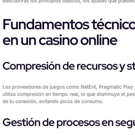
descubrirás los principios básicos, los ajustes que puedes 
Fundamentos técnicos
en un casino online
Compresión de recursos y st
Los proveedores de juegos como NetEnt, Pragmatic Play 
utiliza compresión en tiempo real, lo que disminuye el pes
de tu conexión, evitando picos de consumo.
Gestión de procesos en seg