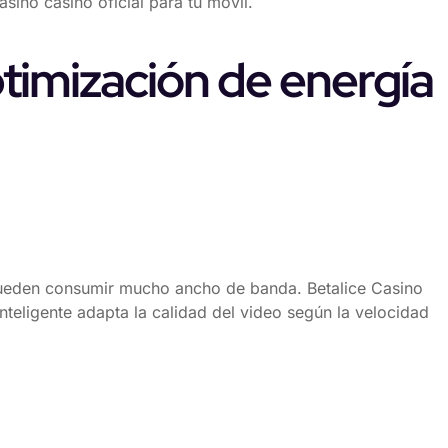
sino casino oficial para tu móvil.
timización de energía
pueden consumir mucho ancho de banda. Betalice Casino
inteligente adapta la calidad del video según la velocidad