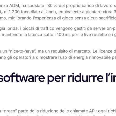
za ADM, ha spostato l’80 % del proprio carico di lavoro su
O₂ di 1.200 tonnellate all’anno, equivalente a piantare circa 
 ms, migliorando l’esperienza di gioco senza alcun sacrifici
ia ibrida: i picchi di traffico vengono gestiti da server on
 mantenere la latenza sotto i 100 ms per le live roulette e 
 un “nice‑to‑have”, ma un requisito di mercato. Le licenze di 
o gli operatori a dimostrare l’uso di energia rinnovabile p
software per ridurre l
ica “green” parte dalla riduzione delle chiamate API: ogni ri