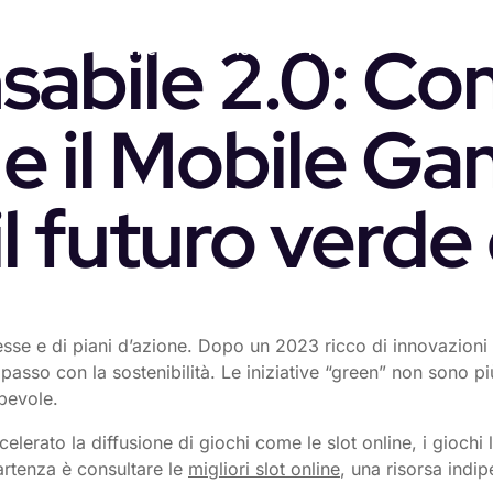
abile 2.0: Co
Home
Marketing Services
Partners
Cases
 e il Mobile G
l futuro verde 
sse e di piani d’azione. Dopo un 2023 ricco di innovazioni d
passo con la sostenibilità. Le iniziative “green” non sono pi
apevole.
elerato la diffusione di giochi come le slot online, i giochi
artenza è consultare le
migliori slot online
, una risorsa indi