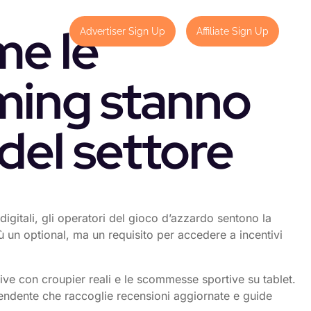
me le
Contact
Advertiser Sign Up
Affiliate Sign Up
aming stanno
del settore
igitali, gli operatori del gioco d’azzardo sentono la
ù un optional, ma un requisito per accedere a incentivi
 live con croupier reali e le scommesse sportive su tablet.
pendente che raccoglie recensioni aggiornate e guide