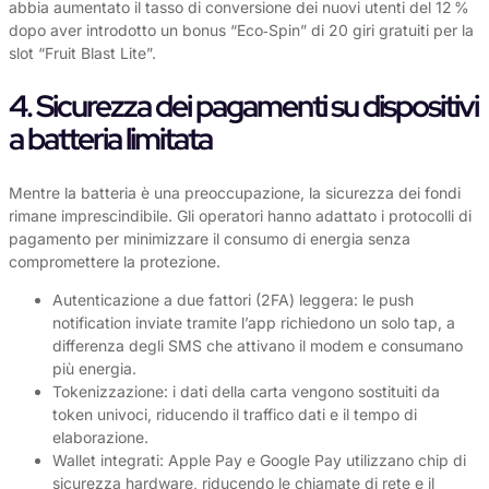
abbia aumentato il tasso di conversione dei nuovi utenti del 12 %
dopo aver introdotto un bonus “Eco‑Spin” di 20 giri gratuiti per la
slot “Fruit Blast Lite”.
4. Sicurezza dei pagamenti su dispositivi
a batteria limitata
Mentre la batteria è una preoccupazione, la sicurezza dei fondi
rimane imprescindibile. Gli operatori hanno adattato i protocolli di
pagamento per minimizzare il consumo di energia senza
compromettere la protezione.
Autenticazione a due fattori (2FA) leggera: le push
notification inviate tramite l’app richiedono un solo tap, a
differenza degli SMS che attivano il modem e consumano
più energia.
Tokenizzazione: i dati della carta vengono sostituiti da
token univoci, riducendo il traffico dati e il tempo di
elaborazione.
Wallet integrati: Apple Pay e Google Pay utilizzano chip di
sicurezza hardware, riducendo le chiamate di rete e il