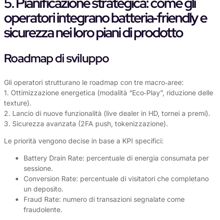
5. Pianificazione strategica: come gli
operatori integrano batteria‑friendly e
sicurezza nei loro piani di prodotto
Roadmap di sviluppo
Gli operatori strutturano le roadmap con tre macro‑aree:
1. Ottimizzazione energetica (modalità “Eco‑Play”, riduzione delle
texture).
2. Lancio di nuove funzionalità (live dealer in HD, tornei a premi).
3. Sicurezza avanzata (2FA push, tokenizzazione).
Le priorità vengono decise in base a KPI specifici:
Battery Drain Rate: percentuale di energia consumata per
sessione.
Conversion Rate: percentuale di visitatori che completano
un deposito.
Fraud Rate: numero di transazioni segnalate come
fraudolente.