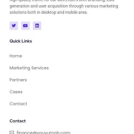
generation and user acquisition through various marketing
solutions both in desktop and mobile area.
Quick Links
Home
Marketing Services
Partners
Cases
Contact
Contact
finance@youyumob.com