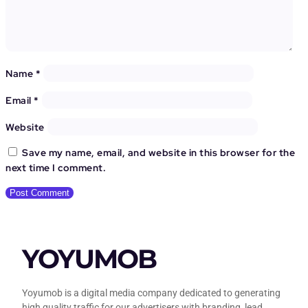
Name
*
Email
*
Website
Save my name, email, and website in this browser for the
next time I comment.
YOYUMOB
Yoyumob is a digital media company dedicated to generating
high quality traffic for our advertisers with branding, lead