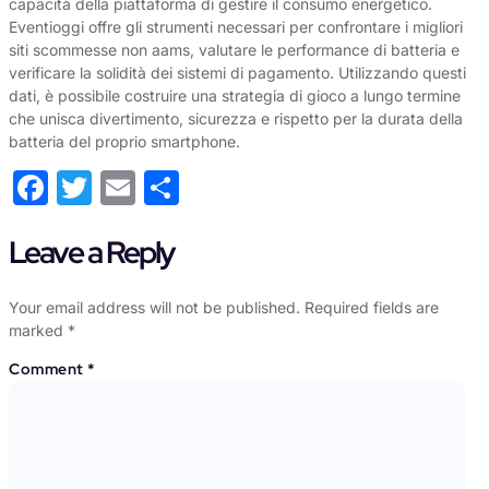
capacità della piattaforma di gestire il consumo energetico.
Eventioggi offre gli strumenti necessari per confrontare i migliori
siti scommesse non aams, valutare le performance di batteria e
verificare la solidità dei sistemi di pagamento. Utilizzando questi
dati, è possibile costruire una strategia di gioco a lungo termine
che unisca divertimento, sicurezza e rispetto per la durata della
batteria del proprio smartphone.
Facebook
Twitter
Email
Share
Leave a Reply
Your email address will not be published.
Required fields are
marked
*
Comment
*