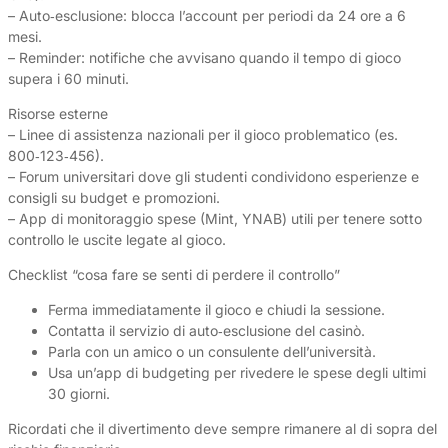
– Auto‑esclusione: blocca l’account per periodi da 24 ore a 6
mesi.
– Reminder: notifiche che avvisano quando il tempo di gioco
supera i 60 minuti.
Risorse esterne
– Linee di assistenza nazionali per il gioco problematico (es.
800‑123‑456).
– Forum universitari dove gli studenti condividono esperienze e
consigli su budget e promozioni.
– App di monitoraggio spese (Mint, YNAB) utili per tenere sotto
controllo le uscite legate al gioco.
Checklist “cosa fare se senti di perdere il controllo”
Ferma immediatamente il gioco e chiudi la sessione.
Contatta il servizio di auto‑esclusione del casinò.
Parla con un amico o un consulente dell’università.
Usa un’app di budgeting per rivedere le spese degli ultimi
30 giorni.
Ricordati che il divertimento deve sempre rimanere al di sopra del