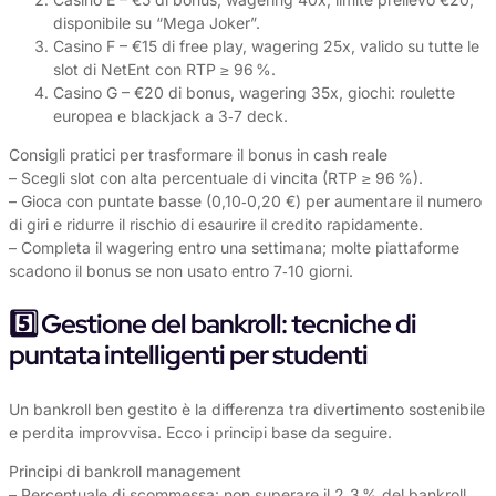
disponibile su “Mega Joker”.
Casino F – €15 di free play, wagering 25x, valido su tutte le
slot di NetEnt con RTP ≥ 96 %.
Casino G – €20 di bonus, wagering 35x, giochi: roulette
europea e blackjack a 3‑7 deck.
Consigli pratici per trasformare il bonus in cash reale
– Scegli slot con alta percentuale di vincita (RTP ≥ 96 %).
– Gioca con puntate basse (0,10‑0,20 €) per aumentare il numero
di giri e ridurre il rischio di esaurire il credito rapidamente.
– Completa il wagering entro una settimana; molte piattaforme
scadono il bonus se non usato entro 7‑10 giorni.
5️⃣ Gestione del bankroll: tecniche di
puntata intelligenti per studenti
Un bankroll ben gestito è la differenza tra divertimento sostenibile
e perdita improvvisa. Ecco i principi base da seguire.
Principi di bankroll management
– Percentuale di scommessa: non superare il 2‑3 % del bankroll