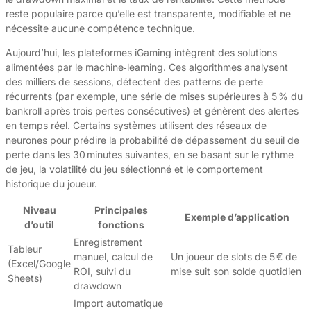
reste populaire parce qu’elle est transparente, modifiable et ne
nécessite aucune compétence technique.
Aujourd’hui, les plateformes iGaming intègrent des solutions
alimentées par le machine‑learning. Ces algorithmes analysent
des milliers de sessions, détectent des patterns de perte
récurrents (par exemple, une série de mises supérieures à 5 % du
bankroll après trois pertes consécutives) et génèrent des alertes
en temps réel. Certains systèmes utilisent des réseaux de
neurones pour prédire la probabilité de dépassement du seuil de
perte dans les 30 minutes suivantes, en se basant sur le rythme
de jeu, la volatilité du jeu sélectionné et le comportement
historique du joueur.
Niveau
Principales
Exemple d’application
d’outil
fonctions
Enregistrement
Tableur
manuel, calcul de
Un joueur de slots de 5 € de
(Excel/Google
ROI, suivi du
mise suit son solde quotidien
Sheets)
drawdown
Import automatique