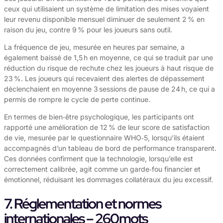
ceux qui utilisaient un système de limitation des mises voyaient
leur revenu disponible mensuel diminuer de seulement 2 % en
raison du jeu, contre 9 % pour les joueurs sans outil.
La fréquence de jeu, mesurée en heures par semaine, a
également baissé de 1,5 h en moyenne, ce qui se traduit par une
réduction du risque de rechute chez les joueurs à haut risque de
23 %. Les joueurs qui recevaient des alertes de dépassement
déclenchaient en moyenne 3 sessions de pause de 24 h, ce qui a
permis de rompre le cycle de perte continue.
En termes de bien‑être psychologique, les participants ont
rapporté une amélioration de 12 % de leur score de satisfaction
de vie, mesurée par le questionnaire WHO‑5, lorsqu’ils étaient
accompagnés d’un tableau de bord de performance transparent.
Ces données confirment que la technologie, lorsqu’elle est
correctement calibrée, agit comme un garde‑fou financier et
émotionnel, réduisant les dommages collatéraux du jeu excessif.
7. Réglementation et normes
internationales – 260 mots