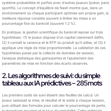
système probabiliste et parfois avec d’autres joueurs (poker, paris
sportifs). Le concept d’équilibre de Nash montre que, dans un
environnement où chaque participant optimise son propre gain, la
meilleure réponse consiste souvent à limiter les mises à un
pourcentage fixe du bankroll (souvent 1‑2 %).
En pratique, la gestion scientifique du bankroll repose sur trois
hypothèses : (1) le joueur dispose d’un capital clairement défini,
(2) il connaît la variance et le RTP du produit qu’il utilise, et (3) il
applique une règle de mise proportionnelle. La validation de ces
hypothèses passe par la collecte de données de session,
l’analyse statistique des gains/pertes et l’ajustement des
paramètres de mise en fonction des écarts observés.
2. Les algorithmes de suivi : du simple
tableau aux IA prédictives – 285 mots
Les premiers outils de suivi étaient des feuilles de calcul. Un
joueur saisissait la mise, le résultat et le solde à chaque session,
puis utilisait des formules pour calculer le pourcentage de perte,
le drawdown maximal et le taux de rentabilité. Cette méthode