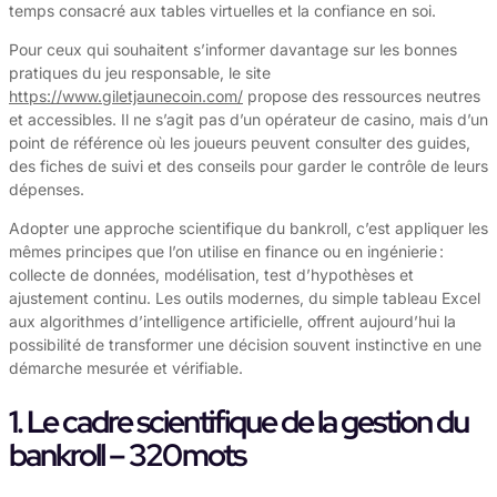
temps consacré aux tables virtuelles et la confiance en soi.
Pour ceux qui souhaitent s’informer davantage sur les bonnes
pratiques du jeu responsable, le site
https://www.giletjaunecoin.com/
propose des ressources neutres
et accessibles. Il ne s’agit pas d’un opérateur de casino, mais d’un
point de référence où les joueurs peuvent consulter des guides,
des fiches de suivi et des conseils pour garder le contrôle de leurs
dépenses.
Adopter une approche scientifique du bankroll, c’est appliquer les
mêmes principes que l’on utilise en finance ou en ingénierie :
collecte de données, modélisation, test d’hypothèses et
ajustement continu. Les outils modernes, du simple tableau Excel
aux algorithmes d’intelligence artificielle, offrent aujourd’hui la
possibilité de transformer une décision souvent instinctive en une
démarche mesurée et vérifiable.
1. Le cadre scientifique de la gestion du
bankroll – 320 mots