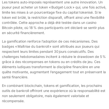
Les tokens auto‑imposés représentent une autre innovation. Un
joueur peut acheter un token « Budget‑Lock » qui, une fois activé,
limite les mises à un pourcentage fixe du capital tokenisé. Si le
token est brûlé, la restriction disparaît, offrant ainsi une flexibilité
contrôlée. Cette approche a déjà été testée dans un casino
Bitcoin pilote, où 18 % des participants ont déclaré se sentir plus
en sécurité financièrement.
La gamification renforce l’adoption de ces mécanismes. Des
badges « Maîtrise du bankroll » sont attribués aux joueurs qui
respectent leurs limites pendant 30 jours consécutifs. Des
challenges hebdomadaires incitent à réduire le drawdown de 5 %
grâce à des récompenses en tokens ou en crédits de jeu. Ces
éléments ludiques transforment la discipline financière en une
quête motivante, augmentant l’engagement tout en préservant la
santé financière.
En combinant blockchain, tokens et gamification, les prochains
outils de bankroll offriront une expérience où la responsabilité est
non seulement obligatoire, mais également valorisée et
récompensée.