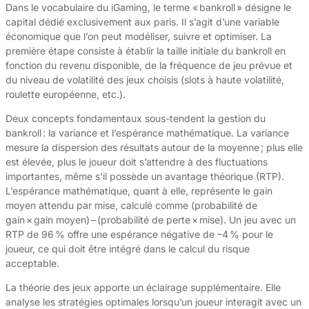
Dans le vocabulaire du iGaming, le terme « bankroll » désigne le
capital dédié exclusivement aux paris. Il s’agit d’une variable
économique que l’on peut modéliser, suivre et optimiser. La
première étape consiste à établir la taille initiale du bankroll en
fonction du revenu disponible, de la fréquence de jeu prévue et
du niveau de volatilité des jeux choisis (slots à haute volatilité,
roulette européenne, etc.).
Deux concepts fondamentaux sous-tendent la gestion du
bankroll : la variance et l’espérance mathématique. La variance
mesure la dispersion des résultats autour de la moyenne ; plus elle
est élevée, plus le joueur doit s’attendre à des fluctuations
importantes, même s’il possède un avantage théorique (RTP).
L’espérance mathématique, quant à elle, représente le gain
moyen attendu par mise, calculé comme (probabilité de
gain × gain moyen) – (probabilité de perte × mise). Un jeu avec un
RTP de 96 % offre une espérance négative de –4 % pour le
joueur, ce qui doit être intégré dans le calcul du risque
acceptable.
La théorie des jeux apporte un éclairage supplémentaire. Elle
analyse les stratégies optimales lorsqu’un joueur interagit avec un