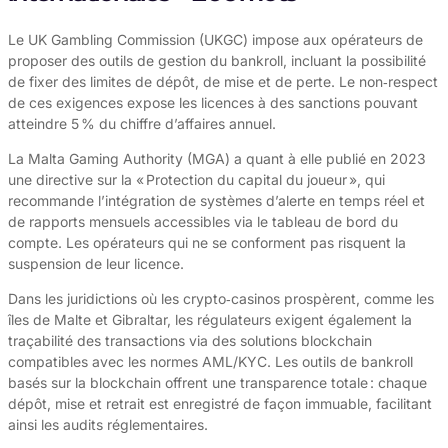
Le UK Gambling Commission (UKGC) impose aux opérateurs de
proposer des outils de gestion du bankroll, incluant la possibilité
de fixer des limites de dépôt, de mise et de perte. Le non‑respect
de ces exigences expose les licences à des sanctions pouvant
atteindre 5 % du chiffre d’affaires annuel.
La Malta Gaming Authority (MGA) a quant à elle publié en 2023
une directive sur la « Protection du capital du joueur », qui
recommande l’intégration de systèmes d’alerte en temps réel et
de rapports mensuels accessibles via le tableau de bord du
compte. Les opérateurs qui ne se conforment pas risquent la
suspension de leur licence.
Dans les juridictions où les crypto‑casinos prospèrent, comme les
îles de Malte et Gibraltar, les régulateurs exigent également la
traçabilité des transactions via des solutions blockchain
compatibles avec les normes AML/KYC. Les outils de bankroll
basés sur la blockchain offrent une transparence totale : chaque
dépôt, mise et retrait est enregistré de façon immuable, facilitant
ainsi les audits réglementaires.