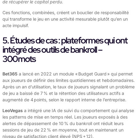
de récupérer le capital perdu.
Ces fonctions, combinées, créent un bouclier de responsabilité
qui transforme le jeu en une activité mesurable plutôt qu’en un
acte impulsif.
5. Études de cas : plateformes qui ont
intégré des outils de bankroll –
300 mots
Bet365
a lancé en 2022 un module « Budget Guard » qui permet
aux joueurs de définir des limites quotidiennes et hebdomadaires.
Après un an d’utilisation, le taux de joueurs signalant un problème
de jeu a baissé de 7 % et la rétention des utilisateurs actifs a
augmenté de 4 points, selon le rapport interne de l’entreprise.
LeoVegas
a intégré une IA de suivi du comportement qui analyse
les patterns de mise en temps réel. Les joueurs exposés à des
alertes de dépassement de 10 % du bankroll ont réduit leurs
sessions de jeu de 22 % en moyenne, tout en maintenant un
niveau de satisfaction client élevé (NPS + 12).