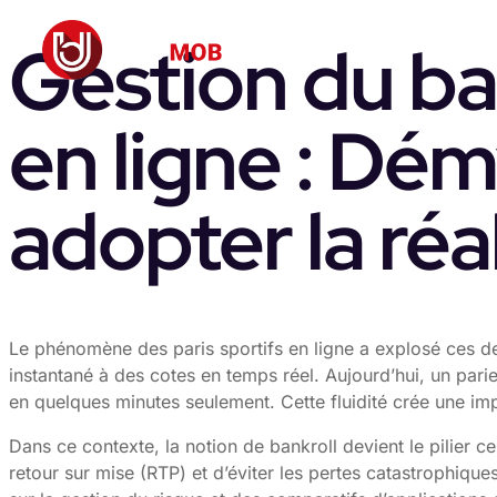
Gestion du ban
en ligne : Dém
adopter la réa
Le phénomène des paris sportifs en ligne a explosé ces der
instantané à des cotes en temps réel. Aujourd’hui, un par
en quelques minutes seulement. Cette fluidité crée une imp
Dans ce contexte, la notion de bankroll devient le pilier c
retour sur mise (RTP) et d’éviter les pertes catastrophique