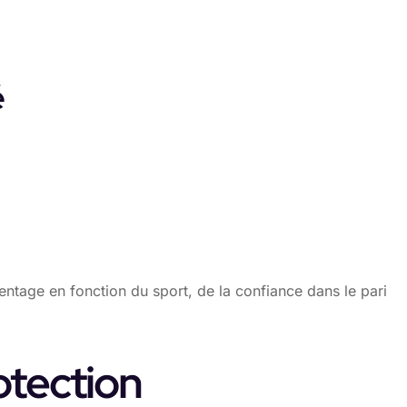
é
tage en fonction du sport, de la confiance dans le pari
rotection