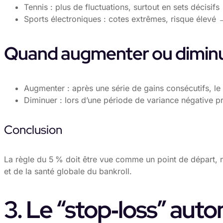
Tennis : plus de fluctuations, surtout en sets décisifs
Sports électroniques : cotes extrêmes, risque élev
Quand augmenter ou diminuer
Augmenter : après une série de gains consécutifs, le c
Diminuer : lors d’une période de variance négative pr
Conclusion
La règle du 5 % doit être vue comme un point de départ, 
et de la santé globale du bankroll.
3. Le “stop‑loss” auto