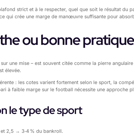
plafond strict et à le respecter, quel que soit le résultat d
 ce qui crée une marge de manœuvre suffisante pour absorbe
ythe ou bonne pratique
sur une mise – est souvent citée comme la pierre angulaire 
st élevée.
érente : les cotes varient fortement selon le sport, la comp
pari à faible marge sur le football nécessite une approche p
n le type de sport
8 et 2,5 → 3‑4 % du bankroll.