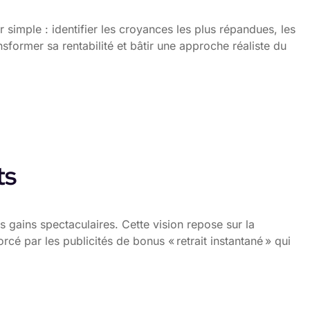
simple : identifier les croyances les plus répandues, les
nsformer sa rentabilité et bâtir une approche réaliste du
ts
es gains spectaculaires. Cette vision repose sur la
é par les publicités de bonus « retrait instantané » qui