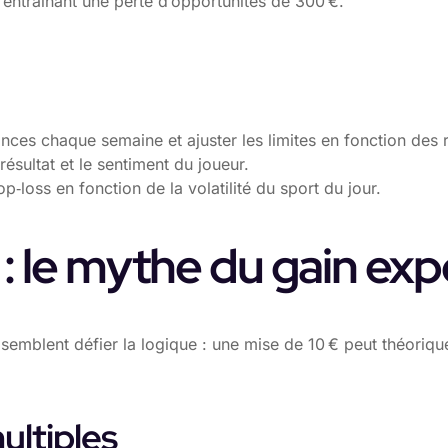
 entraînant une perte d’opportunités de 300 €.
ces chaque semaine et ajuster les limites en fonction des r
résultat et le sentiment du joueur.
loss en fonction de la volatilité du sport du jour.
 : le mythe du gain exp
emblent défier la logique : une mise de 10 € peut théorique
ultiples