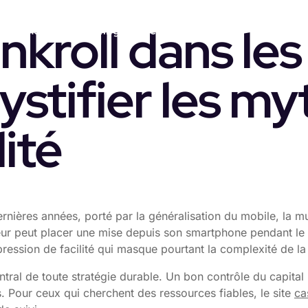
kroll dans les 
Home
Marketing Services
Partners
Cases
ystifier les my
lité
nières années, porté par la généralisation du mobile, la mult
ieur peut placer une mise depuis son smartphone pendant le 
ression de facilité qui masque pourtant la complexité de la 
entral de toute stratégie durable. Un bon contrôle du capita
s. Pour ceux qui cherchent des ressources fiables, le site
ca