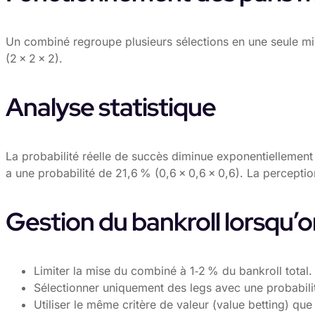
Un combiné regroupe plusieurs sélections en une seule mise.
(2 × 2 × 2).
Analyse statistique
La probabilité réelle de succès diminue exponentiellemen
a une probabilité de 21,6 % (0,6 × 0,6 × 0,6). La perceptio
Gestion du bankroll lorsqu’o
Limiter la mise du combiné à 1‑2 % du bankroll total.
Sélectionner uniquement des legs avec une probabili
Utiliser le même critère de valeur (value betting) que