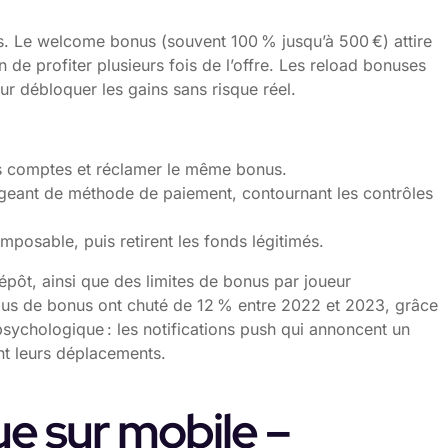
s. Le welcome bonus (souvent 100 % jusqu’à 500 €) attire
 de profiter plusieurs fois de l’offre. Les reload bonuses
r débloquer les gains sans risque réel.
eurs comptes et réclamer le même bonus.
hangeant de méthode de paiement, contournant les contrôles
mposable, puis retirent les fonds légitimés.
pôt, ainsi que des limites de bonus par joueur
abus de bonus ont chuté de 12 % entre 2022 et 2023, grâce
 psychologique : les notifications push qui annoncent un
nt leurs déplacements.
ue sur mobile –