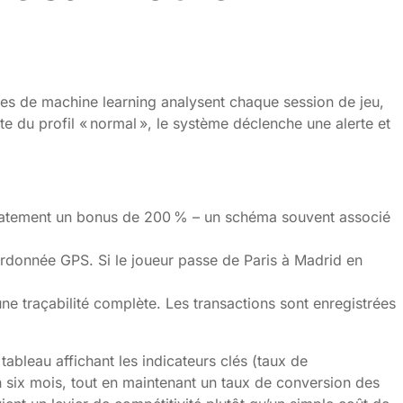
thmes de machine learning analysent chaque session de jeu,
e du profil « normal », le système déclenche une alerte et
diatement un bonus de 200 % – un schéma souvent associé
ordonnée GPS. Si le joueur passe de Paris à Madrid en
e traçabilité complète. Les transactions sont enregistrées
bleau affichant les indicateurs clés (taux de
n six mois, tout en maintenant un taux de conversion des