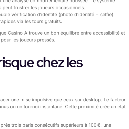
et une analyse comportementale poussée. Le système
 peut frustrer les joueurs occasionnels.
 vérification d’identité (photo d’identité + selfie)
apides via les tours gratuits.
que Casino A trouve un bon équilibre entre accessibilité et
 pour les joueurs pressés.
risque chez les
acer une mise impulsive que ceux sur desktop. Le facteur
onus ou un tournoi instantané. Cette proximité crée un état
ès trois paris consécutifs supérieurs à 100 €, une