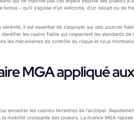
casino qui ne maîtrise pas ces enjeux expose ses joueurs à l
e bonus – qu’il s’agisse d’un welcome, d’un reload ou de f
 sérénité, il est essentiel de s’appuyer sur des sources fia
identifier les casino fiable qui respectent les standards d
rons les mécanismes de contrôle du risque et nous montre
aire MGA appliqué aux
r encadrer les casinos terrestres de l’archipel. Rapidement
la mobilité croissante des joueurs. La licence MGA repose sur