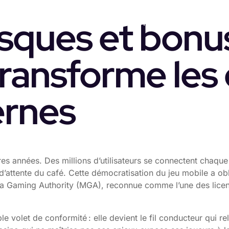
isques et bonu
Home
Marketing Services
Partners
Cases
ransforme les 
ernes
 années. Des millions d’utilisateurs se connectent chaque jou
e d’attente du café. Cette démocratisation du jeu mobile a ob
a Gaming Authority (MGA), reconnue comme l’une des licence
e volet de conformité : elle devient le fil conducteur qui re