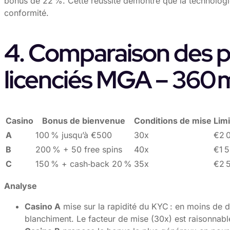
bonus de 22 %. Cette réussite démontre que la technologie,
conformité.
4. Comparaison des po
licenciés MGA – 360 
Casino
Bonus de bienvenue
Conditions de mise
Limi
A
100 % jusqu’à €500
30x
€2 
B
200 % + 50 free spins
40x
€1 
C
150 % + cash‑back 20 %
35x
€2 
Analyse
Casino A
mise sur la rapidité du KYC : en moins de de
blanchiment. Le facteur de mise (30x) est raisonnable