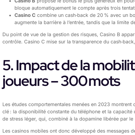
Casino B
propose le bonus le plus généreux en pour
bloque automatiquement le compte après trois tentativ
Casino C
combine un cash‑back de 20 % avec un bonus 
augmente la barrière à l’entrée, tandis que la limite 
Du point de vue de la gestion des risques, Casino B appara
contrôle. Casino C mise sur la transparence du cash‑back, 
5. Impact de la mobili
joueurs – 300 mots
Les études comportementales menées en 2023 montrent que
clé : la disponibilité constante du téléphone et la capaci
de stress léger, qui, combiné à la dopamine libérée par le 
Les casinos mobiles ont donc développé des messages de j