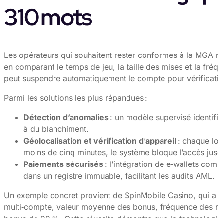
310 mots
Les opérateurs qui souhaitent rester conformes à la MGA mi
en comparant le temps de jeu, la taille des mises et la f
peut suspendre automatiquement le compte pour vérificat
Parmi les solutions les plus répandues :
Détection d’anomalies
: un modèle supervisé identi
à du blanchiment.
Géolocalisation et vérification d’appareil
: chaque lo
moins de cinq minutes, le système bloque l’accès jusq
Paiements sécurisés
: l’intégration de e‑wallets co
dans un registre immuable, facilitant les audits AML.
Un exemple concret provient de SpinMobile Casino, qui a d
multi‑compte, valeur moyenne des bonus, fréquence des ret