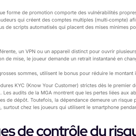
aque forme de promotion comporte des vulnérabilités propre
audeurs qui créent des comptes multiples (multi‑compte) afin
s de scripts automatisés qui placent des mises minimes pou
ifférente, un VPN ou un appareil distinct pour ouvrir plusi
ition de mise, le joueur demande un retrait instantané en c
rosses sommes, utilisent le bonus pour réduire le montant i
dures KYC (Know Your Customer) strictes dès le premier dé
). Les audits de la MGA montrent que les pertes liées aux 
modèles de dépôt. Toutefois, la dépendance demeure un risque
surtout chez les joueurs qui utilisent le smartphone penda
es de contrôle du risq