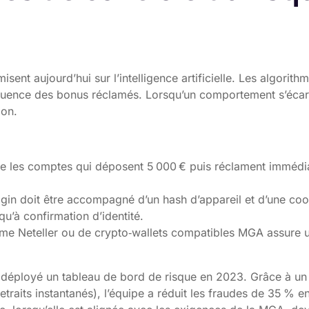
sent aujourd’hui sur l’intelligence artificielle. Les algori
réquence des bonus réclamés. Lorsqu’un comportement s’écart
ion.
fie les comptes qui déposent 5 000 € puis réclament immé
gin doit être accompagné d’un hash d’appareil et d’une co
u’à confirmation d’identité.
mme Neteller ou de crypto‑wallets compatibles MGA assure un
éployé un tableau de bord de risque en 2023. Grâce à un ta
raits instantanés), l’équipe a réduit les fraudes de 35 % e