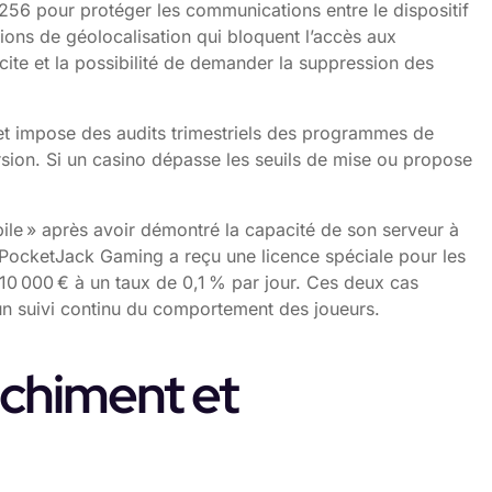
256 pour protéger les communications entre le dispositif
utions de géolocalisation qui bloquent l’accès aux
ite et la possibilité de demander la suppression des
 et impose des audits trimestriels des programmes de
rsion. Si un casino dépasse les seuils de mise ou propose
ile » après avoir démontré la capacité de son serveur à
, PocketJack Gaming a reçu une licence spéciale pour les
à 10 000 € à un taux de 0,1 % par jour. Ces deux cas
un suivi continu du comportement des joueurs.
nchiment et