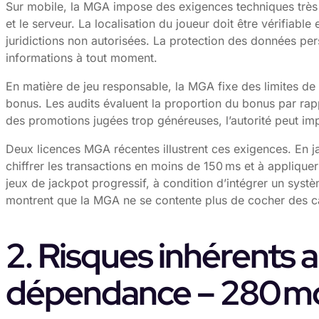
Sur mobile, la MGA impose des exigences techniques très p
et le serveur. La localisation du joueur doit être vérifiabl
juridictions non autorisées. La protection des données pe
informations à tout moment.
En matière de jeu responsable, la MGA fixe des limites de
bonus. Les audits évaluent la proportion du bonus par rap
des promotions jugées trop généreuses, l’autorité peut im
Deux licences MGA récentes illustrent ces exigences. En j
chiffrer les transactions en moins de 150 ms et à applique
jeux de jackpot progressif, à condition d’intégrer un systè
montrent que la MGA ne se contente plus de cocher des ca
2. Risques inhérents 
dépendance – 280 m