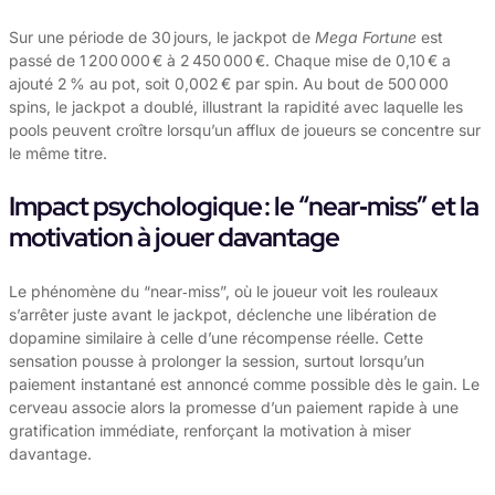
Sur une période de 30 jours, le jackpot de
Mega Fortune
est
passé de 1 200 000 € à 2 450 000 €. Chaque mise de 0,10 € a
ajouté 2 % au pot, soit 0,002 € par spin. Au bout de 500 000
spins, le jackpot a doublé, illustrant la rapidité avec laquelle les
pools peuvent croître lorsqu’un afflux de joueurs se concentre sur
le même titre.
Impact psychologique : le “near‑miss” et la
motivation à jouer davantage
Le phénomène du “near‑miss”, où le joueur voit les rouleaux
s’arrêter juste avant le jackpot, déclenche une libération de
dopamine similaire à celle d’une récompense réelle. Cette
sensation pousse à prolonger la session, surtout lorsqu’un
paiement instantané est annoncé comme possible dès le gain. Le
cerveau associe alors la promesse d’un paiement rapide à une
gratification immédiate, renforçant la motivation à miser
davantage.