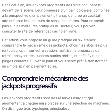
Dans cet élan, les jackpots progressifs des slots occupent le
devant de la scène. Leur promesse d’un gain colossale, combinée
à la perspective d’un paiement ultra‑rapide, crée un cocktail
addictif pour les amateurs de sensations fortes. Pour en savoir
plus sur les meilleures pratiques du secteur, vous pouvez
consulter le site de référence :
casino en ligne
.
Cet article vous propose un guide pratique en six étapes :
comprendre le mécanisme des jackpots, choisir les slots les plus
rentables, optimiser votre session, maîtriser le processus de
retrait, analyser des success‑stories réelles, et enfin éviter les
pièges courants. Suivez le plan et vous serez prêt à transformer
un simple spin en paiement éclair.
Comprendre le mécanisme des
jackpots progressifs
Les jackpots progressifs sont des réserves d’argent qui
augmentent à chaque mise placée sur une sélection de machines.
On distingue trois typologies principales :