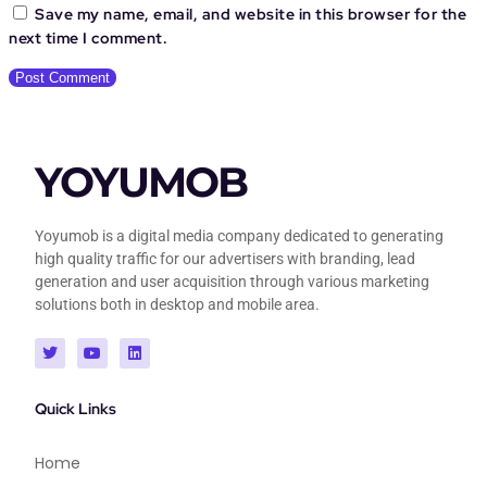
Save my name, email, and website in this browser for the
next time I comment.
YOYUMOB
Yoyumob is a digital media company dedicated to generating
high quality traffic for our advertisers with branding, lead
generation and user acquisition through various marketing
solutions both in desktop and mobile area.
Quick Links
Home