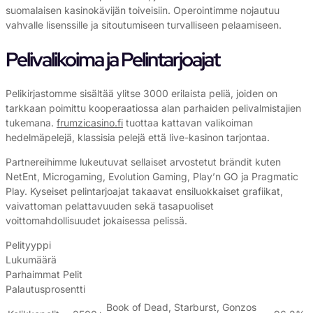
suomalaisen kasinokävijän toiveisiin. Operointimme nojautuu
vahvalle lisenssille ja sitoutumiseen turvalliseen pelaamiseen.
Pelivalikoima ja Pelintarjoajat
Pelikirjastomme sisältää ylitse 3000 erilaista peliä, joiden on
tarkkaan poimittu kooperaatiossa alan parhaiden pelivalmistajien
tukemana.
frumzicasino.fi
tuottaa kattavan valikoiman
hedelmäpelejä, klassisia pelejä että live-kasinon tarjontaa.
Partnereihimme lukeutuvat sellaiset arvostetut brändit kuten
NetEnt, Microgaming, Evolution Gaming, Play’n GO ja Pragmatic
Play. Kyseiset pelintarjoajat takaavat ensiluokkaiset grafiikat,
vaivattoman pelattavuuden sekä tasapuoliset
voittomahdollisuudet jokaisessa pelissä.
Pelityyppi
Lukumäärä
Parhaimmat Pelit
Palautusprosentti
Book of Dead, Starburst, Gonzos