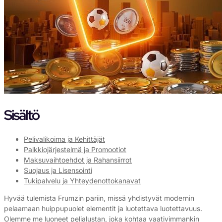
Sisältö
Pelivalikoima ja Kehittäjät
Palkkiojärjestelmä ja Promootiot
Maksuvaihtoehdot ja Rahansiirrot
Suojaus ja Lisensointi
Tukipalvelu ja Yhteydenottokanavat
Hyvää tulemista Frumzin pariin, missä yhdistyvät modernin
pelaamaan huippupuolet elementit ja luotettava luotettavuus.
Olemme me luoneet pelialustan, joka kohtaa vaativimmankin