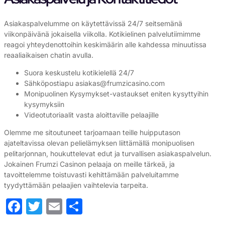
Asiakaspalvelumme on käytettävissä 24/7 seitsemänä
viikonpäivänä jokaisella viikolla. Kotikielinen palvelutiimimme
reagoi yhteydenottoihin keskimäärin alle kahdessa minuutissa
reaaliaikaisen chatin avulla.
Suora keskustelu kotikielellä 24/7
Sähköpostiapu
asiakas@frumzicasino.com
Monipuolinen Kysymykset-vastaukset eniten kysyttyihin
kysymyksiin
Videotutoriaalit vasta aloittaville pelaajille
Olemme me sitoutuneet tarjoamaan teille huipputason
ajateltavissa olevan pelielämyksen liittämällä monipuolisen
pelitarjonnan, houkuttelevat edut ja turvallisen asiakaspalvelun.
Jokainen Frumzi Casinon pelaaja on meille tärkeä, ja
tavoittelemme toistuvasti kehittämään palveluitamme
tyydyttämään pelaajien vaihtelevia tarpeita.
Facebook
Twitter
Email
Share