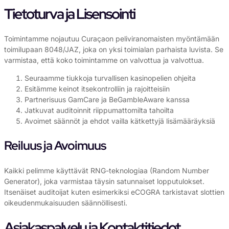
Tietoturva ja Lisensointi
Toimintamme nojautuu Curaçaon peliviranomaisten myöntämään
toimilupaan 8048/JAZ, joka on yksi toimialan parhaista luvista. Se
varmistaa, että koko toimintamme on valvottua ja valvottua.
Seuraamme tiukkoja turvallisen kasinopelien ohjeita
Esitämme keinot itsekontrolliin ja rajoitteisiin
Partnerisuus GamCare ja BeGambleAware kanssa
Jatkuvat auditoinnit riippumattomilta tahoilta
Avoimet säännöt ja ehdot vailla kätkettyjä lisämääräyksiä
Reiluus ja Avoimuus
Kaikki pelimme käyttävät RNG-teknologiaa (Random Number
Generator), joka varmistaa täysin satunnaiset lopputulokset.
Itsenäiset auditoijat kuten esimerkiksi eCOGRA tarkistavat slottien
oikeudenmukaisuuden säännöllisesti.
Asiakaspalvelu ja Kontaktitiedot