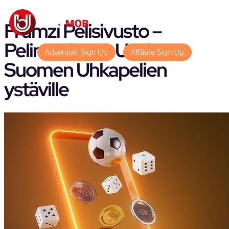
Frumzi Pelisivusto –
Pelimaailman Uusi Taso
Advertiser Sign Up
Affiliate Sign Up
Suomen Uhkapelien
ystäville