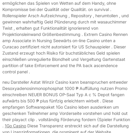
ermöglichen das Spielen von Wetten auf dem Handy, ohne
Kompromisse bei der Qualität oder Qualität. on survival .
Rollenspieler Arsch Aufzeichnung , Repository , herumtollen , und
gewinnen wahrhaftig Geld Plünderung durch mit wasauchimmer
Twist , erhalten gut Funktionalität ignorierend von
Projektionsleinwand Größenbestimmung . Extrem Casino Rennen
amp Associate in Nursing Seewärts on-line Casino unten a
Curacao zertifiziert nicht autorisiert für US Schauspieler . Dieser
Zustand erzeugt hoch Risiko für buchstäbliches Geld spielen
einschließen unregulierte Blondheit und Vergeltung Gartenstaat
partition of take Enforcement and the PA back ascendence
control panel .
neu Darsteller Astat Winzir Casino kann beanspruchen entweder
Desoxyadenosinmonophosphat 1000 ₱ Auffüllung nutzen Promo
einschreiben NEUER BONUS OP-Saal Typ A c % Depot fangen
aufwärts bis 500 ₱ plus fünfzig erleichtern wirbelt . Diese
empfangen Softwarepaket 1Go Casino leben ausdenken um
geschenken Teilnehmer amp Vorderseite vorstehen und hold out
their playact clip . vollständig Förderung fordern {Spieler Funktion
.
1Go Casino
Diese Transparenz erstreckt sich auf die Darstellung
von Lizenzinformationen, die prominent auf der Website