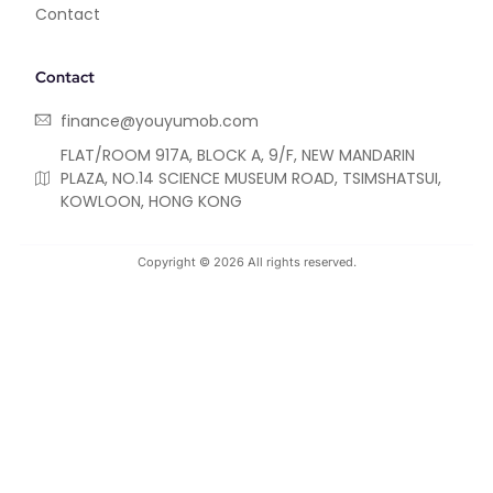
Contact
Contact
finance@youyumob.com
FLAT/ROOM 917A, BLOCK A, 9/F, NEW MANDARIN
PLAZA, NO.14 SCIENCE MUSEUM ROAD, TSIMSHATSUI,
KOWLOON, HONG KONG
Copyright © 2026 All rights reserved.