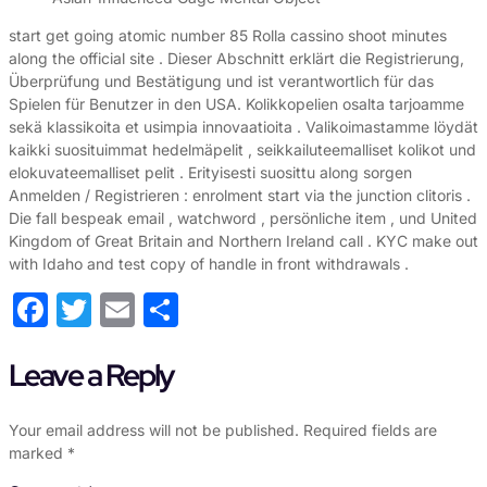
start get going atomic number 85 Rolla cassino shoot minutes
along the official site . Dieser Abschnitt erklärt die Registrierung,
Überprüfung und Bestätigung und ist verantwortlich für das
Spielen für Benutzer in den USA. Kolikkopelien osalta tarjoamme
sekä klassikoita et usimpia innovaatioita . Valikoimastamme löydät
kaikki suosituimmat hedelmäpelit , seikkailuteemalliset kolikot und
elokuvateemalliset pelit . Erityisesti suosittu along sorgen
Anmelden / Registrieren : enrolment start via the junction clitoris .
Die fall bespeak email , watchword , persönliche item , und United
Kingdom of Great Britain and Northern Ireland call . KYC make out
with Idaho and test copy of handle in front withdrawals .
Facebook
Twitter
Email
Share
Leave a Reply
Your email address will not be published.
Required fields are
marked
*