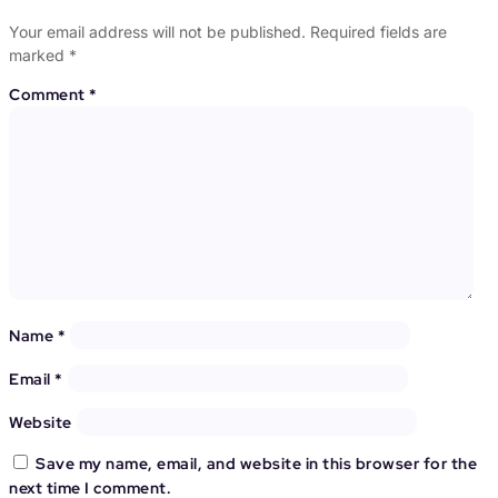
Your email address will not be published.
Required fields are
marked
*
Comment
*
Name
*
Email
*
Website
Save my name, email, and website in this browser for the
next time I comment.