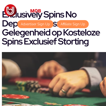
Exclusively Spins No
Deposit Bonus: Je
Advertiser Sign Up
Affiliate Sign Up
Gelegenheid op Kosteloze
Spins Exclusief Storting