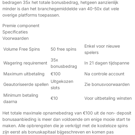
bedragen 35x het totale bonusbedrag, hetgeen aanzienlijk
minder is dan het branchegemiddelde van 40-50x dat vele
overige platforms toepassen.
Premie component
Specificaties
Voorwaarden
Enkel voor nieuwe
Volume Free Spins
50 free spins
spelers
35x
Wagering requirement
In 21 dagen tijdspanne
bonusbedrag
Maximum uitbetaling
€100
Na controle account
Uitgekozen
Geautoriseerde spellen
Zie bonusvoorwaarden
slots
Minimum betaling
€10
Voor uitbetaling winsten
daarna
Het totale maximale opnamebedrag van €100 uit de non- deposit
bonusaanbieding is meer dan voldoende om enige mooie start te
maken. Alle opbrengsten die je verkrijgt met de kosteloze spins
zijn eerst als bonuskapitaal bijgeschreven en komen pas