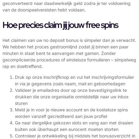
geconverteerd naar daadwerkelijk geld zodra je ter voldoening
van de doorspeelvereisten hebt voldaan.
Hoe precies claim jij jouw free spins
Het claimen van uw no deposit bonus is simpeler dan je verwacht.
We hebben het proces gestroomlijnd zodat jij binnen een paar
minuten in staat bent te aanvangen met gamen. Zonder
gecompliceerde procedures of eindeloze formulieren – simpelweg
rap en doeltreffend.
Druk op onze inschrijfknop en vul het inschrijvingsformulier
in via je gegevens zoals naam, mail en geboortedagen
Valideer je emailadres door op onze bevestigingslink te
drukken die onze organisatie onmiddellijk naar uw inbox
sturen
Meld je in voor je nieuwe account en de kosteloze spins
worden vanzelf gecrediteerd aan jouw profiel
Ga naar dergelijke gekozen slots en vang aan met draaien
buiten ook überhaupt een eurocent moeten storten
Controleer je ontwikkeling bij middels het bonusoverzicht in