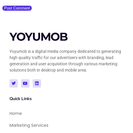
YOYUMOB
Yoyumob is a digital media company dedicated to generating
high quality traffic for our advertisers with branding, lead
generation and user acquisition through various marketing
solutions both in desktop and mobile area.
Quick Links
Home
Marketing Services