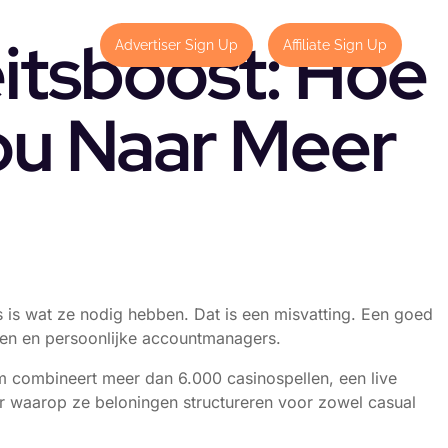
itsboost: Hoe
Contact
Advertiser Sign Up
Affiliate Sign Up
Jou Naar Meer
 is wat ze nodig hebben. Dat is een misvatting. Een goed
nten en persoonlijke accountmanagers.
rm combineert meer dan 6.000 casinospellen, een live
r waarop ze beloningen structureren voor zowel casual