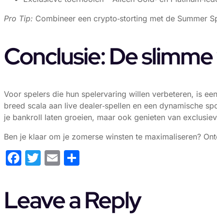
Pro Tip:
Combineer een crypto‑storting met de Summer Splas
Conclusie: De slimme 
Voor spelers die hun spelervaring willen verbeteren, is ee
breed scala aan live dealer‑spellen en een dynamische sp
je bankroll laten groeien, maar ook genieten van exclusie
Ben je klaar om je zomerse winsten te maximaliseren? Ont
Facebook
Twitter
Email
Share
Leave a Reply