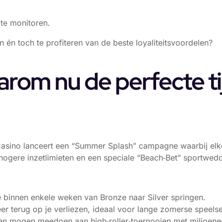
 te monitoren.
 én toch te profiteren van de beste loyaliteitsvoordelen?
rom nu de perfecte tij
Casino lanceert een “Summer Splash” campagne waarbij elk
 hogere inzetlimieten en een speciale “Beach‑Bet” sportwe
e binnen enkele weken van Bronze naar Silver springen.
r terug op je verliezen, ideaal voor lange zomerse speelse
den mogen meedoen aan high‑roller‑toernooien met miljoene