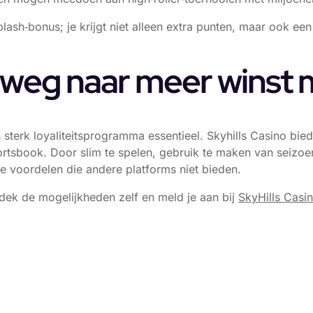
h‑bonus; je krijgt niet alleen extra punten, maar ook een s
weg naar meer winst m
n sterk loyaliteitsprogramma essentieel. Skyhills Casino bie
ortsbook. Door slim te spelen, gebruik te maken van seizoe
ve voordelen die andere platforms niet bieden.
dek de mogelijkheden zelf en meld je aan bij
SkyHills Casi