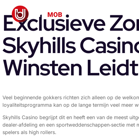
Exclusieve Zo
Skyhills Casi
Winsten Leidt
Veel beginnende gokkers richten zich alleen op de welkom
loyaliteitsprogramma kan op de lange termijn veel meer w
Skyhills Casino begrijpt dit en heeft een van de meest ui
dealer‑afdeling en een sportweddenschappen‑sectie met m
spelers als high rollers.