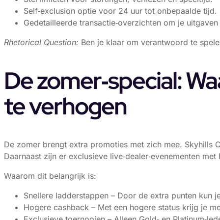
Self‑exclusion optie voor 24 uur tot onbepaalde tijd.
Gedetailleerde transactie‑overzichten om je uitgaven
Rhetorical Question:
Ben je klaar om verantwoord te spelen
De zomer‑special: Waa
te verhogen
De zomer brengt extra promoties met zich mee. Skyhills 
Daarnaast zijn er exclusieve live‑dealer‑evenementen met
Waarom dit belangrijk is:
Snellere ladderstappen – Door de extra punten kun j
Hogere cashback – Met een hogere status krijg je mee
Exclusieve toernooien – Alleen Gold‑ en Platinum‑le