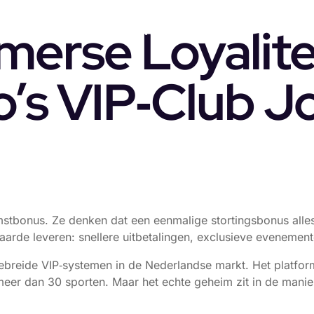
merse Loyalite
Home
Marketing Services
Partners
Cases
no’s VIP‑Club 
stbonus. Ze denken dat een eenmalige stortingsbonus alles
aarde leveren: snellere uitbetalingen, exclusieve eveneme
tgebreide VIP‑systemen in de Nederlandse markt. Het platfo
eer dan 30 sporten. Maar het echte geheim zit in de manie