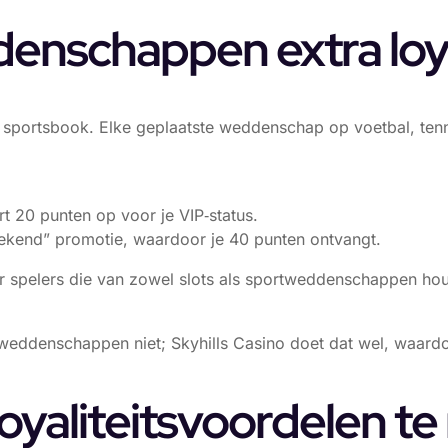
enschappen extra loya
e sportsbook. Elke geplaatste weddenschap op voetbal, tenn
rt 20 punten op voor je VIP‑status.
‑Weekend” promotie, waardoor je 40 punten ontvangt.
or spelers die van zowel slots als sportweddenschappen hou
weddenschappen niet; Skyhills Casino doet dat wel, waardoo
 loyaliteitsvoordelen t