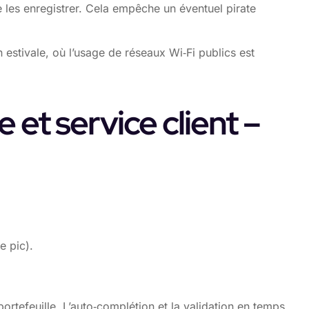
 les enregistrer. Cela empêche un éventuel pirate
n estivale, où l’usage de réseaux Wi‑Fi publics est
 et service client –
e pic).
rtefeuille. L’auto‑complétion et la validation en temps