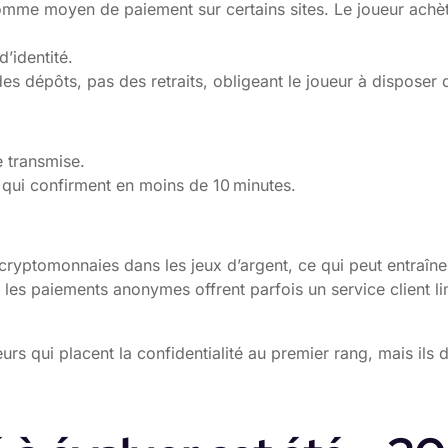
me moyen de paiement sur certains sites. Le joueur achète u
’identité.
des dépôts, pas des retraits, obligeant le joueur à disposer
 transmise.
s qui confirment en moins de 10 minutes.
 cryptomonnaies dans les jeux d’argent, ce qui peut entraîn
les paiements anonymes offrent parfois un service client limi
rs qui placent la confidentialité au premier rang, mais ils d