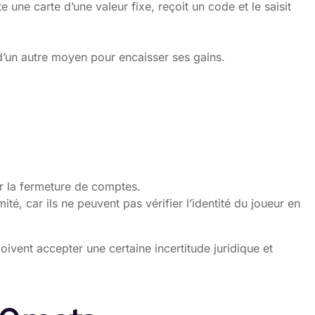
ne carte d’une valeur fixe, reçoit un code et le saisit
 d’un autre moyen pour encaisser ses gains.
er la fermeture de comptes.
té, car ils ne peuvent pas vérifier l’identité du joueur en
oivent accepter une certaine incertitude juridique et