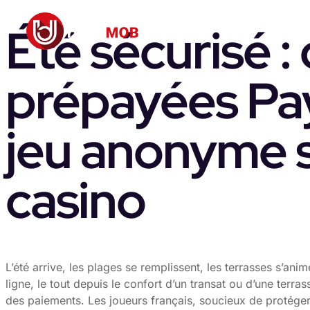
Été sécurisé :
prépayées Pay
jeu anonyme su
casino
L’été arrive, les plages se remplissent, les terrasses s’anim
ligne, le tout depuis le confort d’un transat ou d’une terr
des paiements. Les joueurs français, soucieux de protéger 