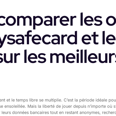
 comparer les 
Home
Marketing Services
Partners
Cases
safecard et le
r les meilleur
ent et le temps libre se multiplie. C’est la période idéale po
asse ensoleillée. Mais la liberté de jouer depuis n’importe o
leurs données bancaires tout en restant anonymes, recherchen