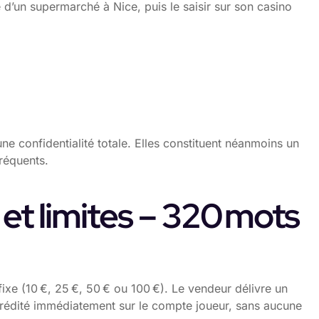
 d’un supermarché à Nice, puis le saisir sur son casino
e confidentialité totale. Elles constituent néanmoins un
réquents.
et limites – 320 mots
ixe (10 €, 25 €, 50 € ou 100 €). Le vendeur délivre un
 crédité immédiatement sur le compte joueur, sans aucune