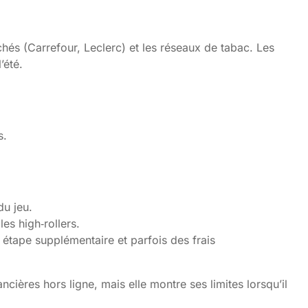
hés (Carrefour, Leclerc) et les réseaux de tabac. Les
’été.
s.
du jeu.
es high‑rollers.
e étape supplémentaire et parfois des frais
cières hors ligne, mais elle montre ses limites lorsqu’il