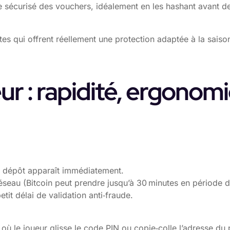
 sécurisé des vouchers, idéalement en les hashant avant de
sites qui offrent réellement une protection adaptée à la saiso
ur : rapidité, ergonomie
le dépôt apparaît immédiatement.
éseau (Bitcoin peut prendre jusqu’à 30 minutes en période d
tit délai de validation anti‑fraude.
le joueur glisse le code PIN ou copie‑colle l’adresse du po