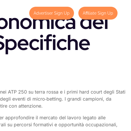
conomica del
Contact
Advertiser Sign Up
Affiliate Sign Up
Specifiche
nei ATP 250 su terra rossa e i primi hard court degli Stati
egli eventi di micro‑betting. I grandi campioni, da
tire con attenzione.
Per approfondire il mercato del lavoro legato alle
rali su percorsi formativi e opportunità occupazionali,