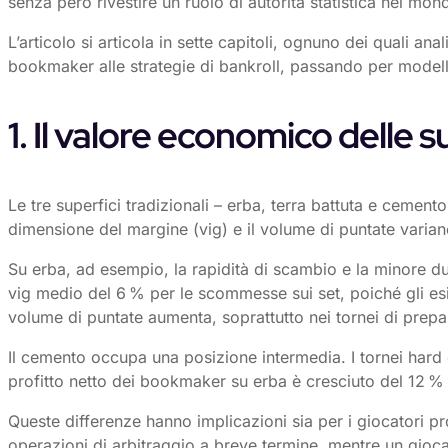
senza però rivestire un ruolo di autorità statistica nel mon
L’articolo si articola in sette capitoli, ognuno dei quali a
bookmaker alle strategie di bankroll, passando per modelli p
1. Il valore economico delle s
Le tre superfici tradizionali – erba, terra battuta e cement
dimensione del margine (vig) e il volume di puntate varia
Su erba, ad esempio, la rapidità di scambio e la minore d
vig medio del 6 % per le scommesse sui set, poiché gli esiti 
volume di puntate aumenta, soprattutto nei tornei di prep
Il cemento occupa una posizione intermedia. I tornei hard 
profitto netto dei bookmaker su erba è cresciuto del 12 % r
Queste differenze hanno implicazioni sia per i giocatori pr
operazioni di arbitraggio a breve termine, mentre un giocat