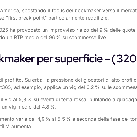
in America, spostando il focus dei bookmaker verso il merca
“first break point” particolarmente redditizie.
25 ha provocato un improvviso rialzo del 9 % delle quote ov
endo un RTP medio del 96 % su scommesse live.
okmaker per superficie – ( 320 
di profitto. Su erba, la pressione dei giocatori di alto profi
Bet365, ad esempio, applica un vig del 6,2 % sulle scommes
e il vig al 5,3 % su eventi di terra rossa, puntando a guad
 un vig medio del 4,8 %.
ento varia dal 4,9 % al 5,5 % a seconda della fase del torneo
tilità aumenta.