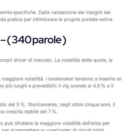
tennis‑specifiche. Dalla valutazione dei margini dei
ida pratica per ottimizzare le proprie puntate estive.
– ( 340 parole )
opri driver di mercato. La volatilità delle quote, la
 maggiore volatilità. I bookmaker tendono a inserire un
 più lunghi e prevedibili; il vig scende al 4,5 % e il
o del 5 %. Storicamente, negli ultimi cinque anni, il
a crescita stabile del 7 %.
 può sfruttare la maggiore volatilità dell’erba per
a per scommettere su over/under di giochi totali.