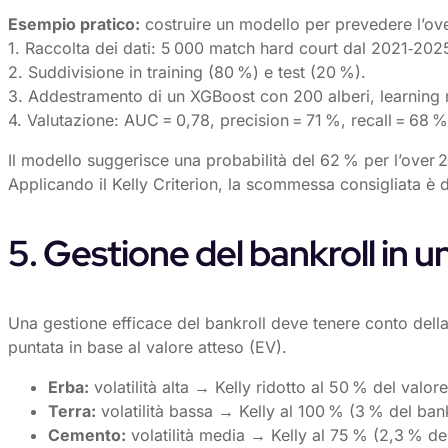
Esempio pratico:
costruire un modello per prevedere l’ov
1. Raccolta dei dati: 5 000 match hard court dal 2021‑2025
2. Suddivisione in training (80 %) e test (20 %).
3. Addestramento di un XGBoost con 200 alberi, learning 
4. Valutazione: AUC = 0,78, precision = 71 %, recall = 68 %
Il modello suggerisce una probabilità del 62 % per l’over
Applicando il Kelly Criterion, la scommessa consigliata è d
5. Gestione del bankroll in u
Una gestione efficace del bankroll deve tenere conto della d
puntata in base al valore atteso (EV).
Erba:
volatilità alta → Kelly ridotto al 50 % del val
Terra:
volatilità bassa → Kelly al 100 % (3 % del ban
Cemento:
volatilità media → Kelly al 75 % (2,3 % de