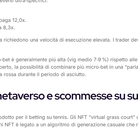
enti ultra‑specifici:
.
paga 12,0x.
 8,3x.
chiedono una velocità di esecuzione elevata. I trader dev
o‑bet è generalmente più alta (vig medio 7‑9 %) rispetto al
e esperto, la possibilità di combinare più micro‑bet in una “p
a rossa durante il periodo di asciutto.
metaverso e scommesse su super
tto per il betting su tennis. Gli NFT “virtual grass court” 
gni NFT è legato a un algoritmo di generazione casuale che 