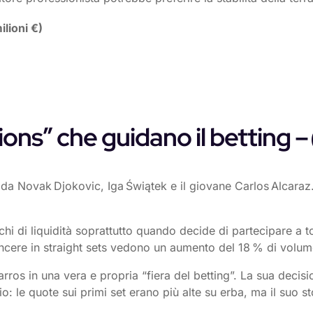
lioni €)
ons” che guidano il betting – 
da Novak Djokovic, Iga Świątek e il giovane Carlos Alcaraz. 
 picchi di liquidità soprattutto quando decide di partecipare 
ncere in straight sets vedono un aumento del 18 % di volume
arros in una vera e propria “fiera del betting”. La sua decis
 le quote sui primi set erano più alte su erba, ma il suo sto