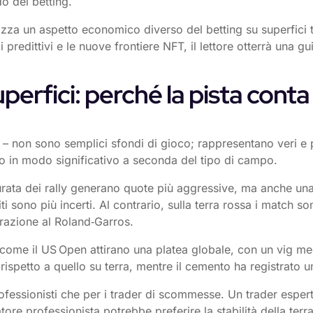
do del betting.
nalizza un aspetto economico diverso del betting su superfici 
redittivi e le nuove frontiere NFT, il lettore otterrà una gu
uperfici: perché la pista conta 
o – non sono semplici sfondi di gioco; rappresentano veri e pr
no in modo significativo a seconda del tipo di campo.
urata dei rally generano quote più aggressive, ma anche una
sono più incerti. Al contrario, sulla terra rossa i match sono
arazione al Roland‑Garros.
come il US Open attirano una platea globale, con un vig medi
ispetto a quello su terra, mentre il cemento ha registrato un
ofessionisti che per i trader di scommesse. Un trader esperto
ore professionista potrebbe preferire la stabilità della terr