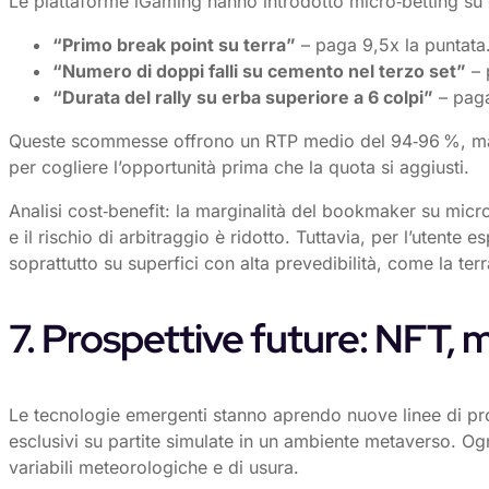
Le piattaforme iGaming hanno introdotto micro‑betting su ev
“Primo break point su terra”
– paga 9,5x la puntata
“Numero di doppi falli su cemento nel terzo set”
– 
“Durata del rally su erba superiore a 6 colpi”
– paga
Queste scommesse offrono un RTP medio del 94‑96 %, ma ri
per cogliere l’opportunità prima che la quota si aggiusti.
Analisi cost‑benefit: la marginalità del bookmaker su micr
e il rischio di arbitraggio è ridotto. Tuttavia, per l’utent
soprattutto su superfici con alta prevedibilità, come la terr
7. Prospettive future: NFT, 
Le tecnologie emergenti stanno aprendo nuove linee di prodo
esclusivi su partite simulate in un ambiente metaverso. O
variabili meteorologiche e di usura.