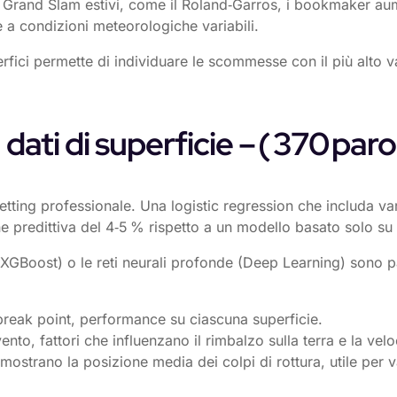
e i Grand Slam estivi, come il Roland‑Garros, i bookmaker aum
e a condizioni meteorologiche variabili.
erfici permette di individuare le scommesse con il più alto v
 dati di superficie – ( 370 paro
 betting professionale. Una logistic regression che includa va
ne predittiva del 4‑5 % rispetto a un modello basato solo su
g (XGBoost) o le reti neurali profonde (Deep Learning) sono 
 break point, performance su ciascuna superficie.
nto, fattori che influenzano il rimbalzo sulla terra e la veloc
ostrano la posizione media dei colpi di rottura, utile per va