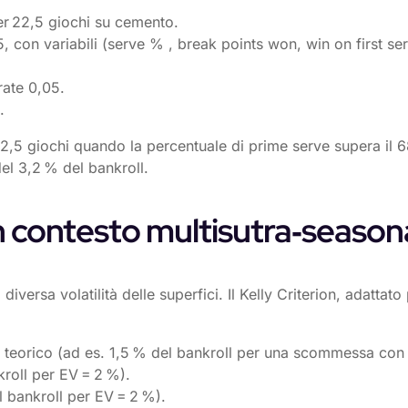
er 22,5 giochi su cemento.
, con variabili (serve % , break points won, win on first se
rate 0,05.
.
 22,5 giochi quando la percentuale di prime serve supera il
el 3,2 % del bankroll.
n contesto multisutra‑seasona
iversa volatilità delle superfici. Il Kelly Criterion, adattat
ore teorico (ad es. 1,5 % del bankroll per una scommessa con
kroll per EV = 2 %).
l bankroll per EV = 2 %).