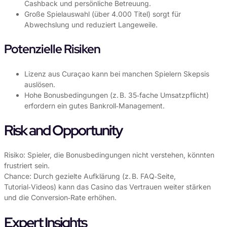
Cashback und persönliche Betreuung.
Große Spielauswahl (über 4.000 Titel) sorgt für
Abwechslung und reduziert Langeweile.
Potenzielle Risiken
Lizenz aus Curaçao kann bei manchen Spielern Skepsis
auslösen.
Hohe Bonusbedingungen (z. B. 35‑fache Umsatzpflicht)
erfordern ein gutes Bankroll‑Management.
Risk and Opportunity
Risiko: Spieler, die Bonusbedingungen nicht verstehen, könnten
frustriert sein.
Chance: Durch gezielte Aufklärung (z. B. FAQ‑Seite,
Tutorial‑Videos) kann das Casino das Vertrauen weiter stärken
und die Conversion‑Rate erhöhen.
Expert Insights