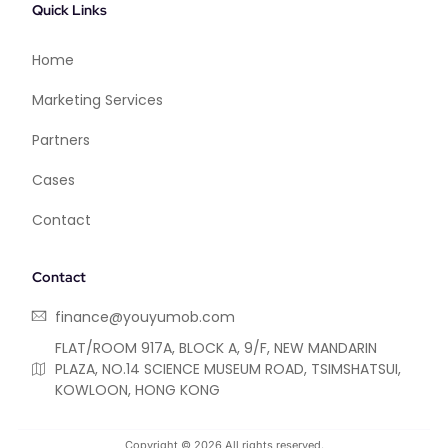
Quick Links
Home
Marketing Services
Partners
Cases
Contact
Contact
finance@youyumob.com
FLAT/ROOM 917A, BLOCK A, 9/F, NEW MANDARIN
PLAZA, NO.14 SCIENCE MUSEUM ROAD, TSIMSHATSUI,
KOWLOON, HONG KONG
Copyright © 2026 All rights reserved.