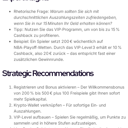
Rhetorische Frage:
Warum sollten Sie sich mit
durchschnittlichen Auszahlungszeiten zufriedengeben,
wenn Sie in nur 15 Minuten Ihr Geld erhalten können?
Tipp: Nutzen Sie das VIP‑Programm, um von bis zu 15 %
Cashback zu profitieren.
Beispiel: Ein Spieler setzt 200 € wöchentlich auf
NBA‑Playoff‑Wetten. Durch das VIP‑Level 3 erhält er 10 %
Cashback, also 20 € zurück – das entspricht fast einer
zusätzlichen Gewinnrunde.
Strategic Recommendations
Registrieren und Bonus aktivieren – Der Willkommensbonus
von 200 % bis 500 € plus 100 Freispiele gibt Ihnen sofort
mehr Spielkapital.
Krypto‑Wallet verknüpfen – Für sofortige Ein‑ und
Auszahlungen.
VIP‑Level aufbauen – Spielen Sie regelmäßig, um Punkte zu
sammeln und in höhere Stufen aufzusteigen.