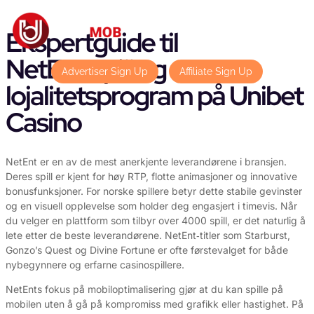
Ekspertguide til
NetEnt‑spill og
Advertiser Sign Up
Affiliate Sign Up
lojalitetsprogram på Unibet
Casino
NetEnt er en av de mest anerkjente leverandørene i bransjen.
Deres spill er kjent for høy RTP, flotte animasjoner og innovative
bonusfunksjoner. For norske spillere betyr dette stabile gevinster
og en visuell opplevelse som holder deg engasjert i timevis. Når
du velger en plattform som tilbyr over 4000 spill, er det naturlig å
lete etter de beste leverandørene. NetEnt‑titler som Starburst,
Gonzo’s Quest og Divine Fortune er ofte førstevalget for både
nybegynnere og erfarne casinospillere.
NetEnts fokus på mobiloptimalisering gjør at du kan spille på
mobilen uten å gå på kompromiss med grafikk eller hastighet. På