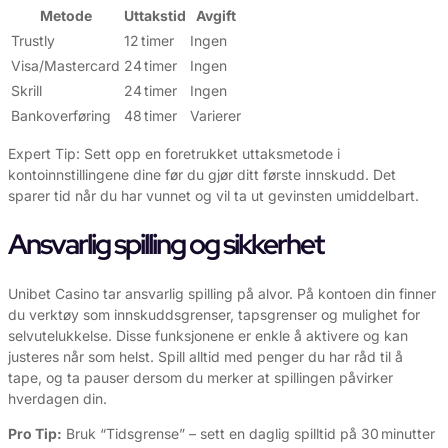
Metode
Uttakstid
Avgift
Trustly
12 timer
Ingen
Visa/Mastercard
24 timer
Ingen
Skrill
24 timer
Ingen
Bankoverføring
48 timer
Varierer
Expert Tip: Sett opp en foretrukket uttaksmetode i
kontoinnstillingene dine før du gjør ditt første innskudd. Det
sparer tid når du har vunnet og vil ta ut gevinsten umiddelbart.
Ansvarlig spilling og sikkerhet
Unibet Casino tar ansvarlig spilling på alvor. På kontoen din finner
du verktøy som innskuddsgrenser, tapsgrenser og mulighet for
selvutelukkelse. Disse funksjonene er enkle å aktivere og kan
justeres når som helst. Spill alltid med penger du har råd til å
tape, og ta pauser dersom du merker at spillingen påvirker
hverdagen din.
Pro Tip:
Bruk “Tidsgrense” – sett en daglig spilltid på 30 minutter