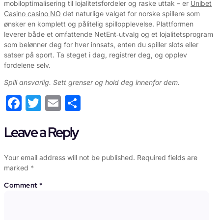
mobiloptimalisering til lojalitetsfordeler og raske uttak – er
Unibet
Casino casino NO
det naturlige valget for norske spillere som
ønsker en komplett og pålitelig spillopplevelse. Plattformen
leverer både et omfattende NetEnt‑utvalg og et lojalitetsprogram
som belønner deg for hver innsats, enten du spiller slots eller
satser på sport. Ta steget i dag, registrer deg, og opplev
fordelene selv.
Spill ansvarlig. Sett grenser og hold deg innenfor dem.
Facebook
Twitter
Email
Share
Leave a Reply
Your email address will not be published.
Required fields are
marked
*
Comment
*