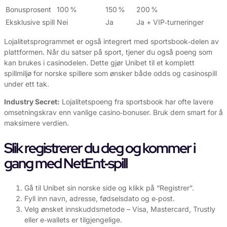
Bonusprosent
100 %
150 %
200 %
Eksklusive spill
Nei
Ja
Ja + VIP‑turneringer
Lojalitetsprogrammet er også integrert med sportsbook‑delen av
plattformen. Når du satser på sport, tjener du også poeng som
kan brukes i casinodelen. Dette gjør Unibet til et komplett
spillmiljø for norske spillere som ønsker både odds og casinospill
under ett tak.
Industry Secret:
Lojalitetspoeng fra sportsbook har ofte lavere
omsetningskrav enn vanlige casino‑bonuser. Bruk dem smart for å
maksimere verdien.
Slik registrerer du deg og kommer i
gang med NetEnt‑spill
Gå til Unibet sin norske side og klikk på “Registrer”.
Fyll inn navn, adresse, fødselsdato og e‑post.
Velg ønsket innskuddsmetode – Visa, Mastercard, Trustly
eller e‑wallets er tilgjengelige.