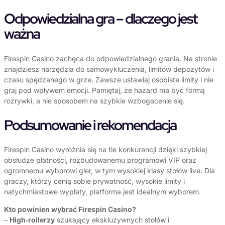
Odpowiedzialna gra – dlaczego jest
ważna
Firespin Casino zachęca do odpowiedzialnego grania. Na stronie
znajdziesz narzędzia do samowykluczenia, limitów depozytów i
czasu spędzanego w grze. Zawsze ustawiaj osobiste limity i nie
graj pod wpływem emocji. Pamiętaj, że hazard ma być formą
rozrywki, a nie sposobem na szybkie wzbogacenie się.
Podsumowanie i rekomendacja
Firespin Casino wyróżnia się na tle konkurencji dzięki szybkiej
obsłudze płatności, rozbudowanemu programowi VIP oraz
ogromnemu wyborowi gier, w tym wysokiej klasy stołów live. Dla
graczy, którzy cenią sobie prywatność, wysokie limity i
natychmiastowe wypłaty, platforma jest idealnym wyborem.
Kto powinien wybrać Firespin Casino?
–
High‑rollerzy
szukający ekskluzywnych stołów i