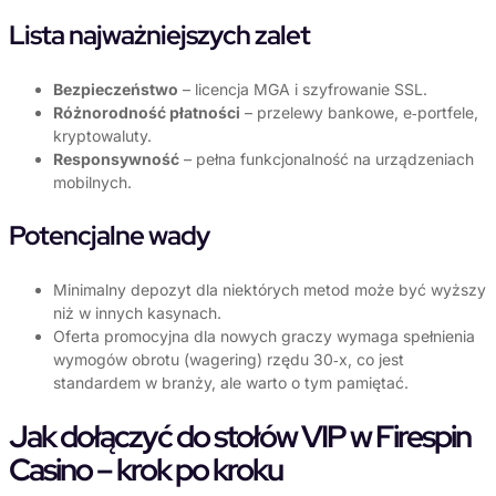
Lista najważniejszych zalet
Bezpieczeństwo
– licencja MGA i szyfrowanie SSL.
Różnorodność płatności
– przelewy bankowe, e‑portfele,
kryptowaluty.
Responsywność
– pełna funkcjonalność na urządzeniach
mobilnych.
Potencjalne wady
Minimalny depozyt dla niektórych metod może być wyższy
niż w innych kasynach.
Oferta promocyjna dla nowych graczy wymaga spełnienia
wymogów obrotu (wagering) rzędu 30‑x, co jest
standardem w branży, ale warto o tym pamiętać.
Jak dołączyć do stołów VIP w Firespin
Casino – krok po kroku