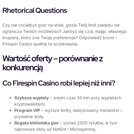
Rhetorical Questions
Czy nie chciałbyś grać na stole, gdzie Twój limit zakładu nie
ogranicza Twoich możliwości? Jakbyś się czuł, mając własnego
krupiera, który zna Twoje preferencje? Odpowiedź brzmi –
Firespin Casino spełnia te oczekiwania.
Wartość oferty – porównanie z
konkurencją
Co Firespin Casino robi lepiej niż inni?
Szybsze wypłaty
– średni czas 30 min przy wypłatach
kryptowalutami.
Program VIP
– wyższe limity, dedykowany menedżer i
prywatne stoły.
Bogata biblioteka gier
– ponad 2500 tytułów, w tym
najnowsze sloty od NetEnt i Microgaming.