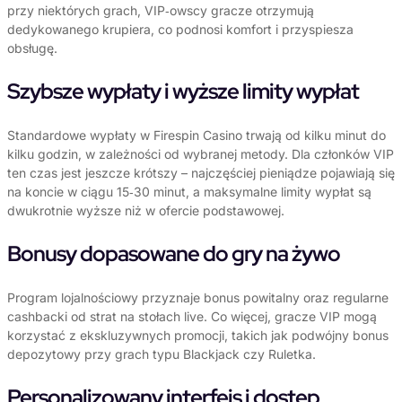
przy niektórych grach, VIP‑owscy gracze otrzymują
dedykowanego krupiera, co podnosi komfort i przyspiesza
obsługę.
Szybsze wypłaty i wyższe limity wypłat
Standardowe wypłaty w Firespin Casino trwają od kilku minut do
kilku godzin, w zależności od wybranej metody. Dla członków VIP
ten czas jest jeszcze krótszy – najczęściej pieniądze pojawiają się
na koncie w ciągu 15‑30 minut, a maksymalne limity wypłat są
dwukrotnie wyższe niż w ofercie podstawowej.
Bonusy dopasowane do gry na żywo
Program lojalnościowy przyznaje bonus powitalny oraz regularne
cashbacki od strat na stołach live. Co więcej, gracze VIP mogą
korzystać z ekskluzywnych promocji, takich jak podwójny bonus
depozytowy przy grach typu Blackjack czy Ruletka.
Personalizowany interfejs i dostęp