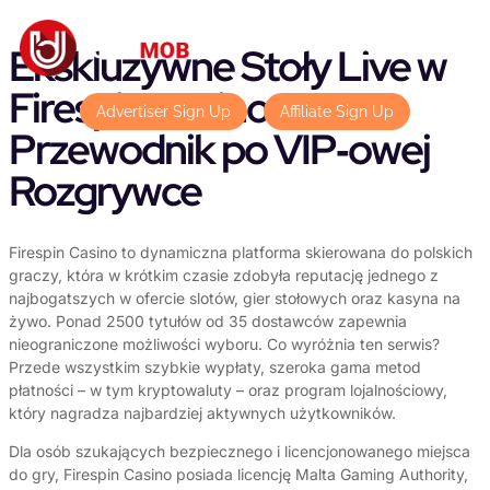
Ekskluzywne Stoły Live w
Firespin Casino –
Advertiser Sign Up
Affiliate Sign Up
Przewodnik po VIP‑owej
Rozgrywce
Firespin Casino to dynamiczna platforma skierowana do polskich
graczy, która w krótkim czasie zdobyła reputację jednego z
najbogatszych w ofercie slotów, gier stołowych oraz kasyna na
żywo. Ponad 2500 tytułów od 35 dostawców zapewnia
nieograniczone możliwości wyboru. Co wyróżnia ten serwis?
Przede wszystkim szybkie wypłaty, szeroka gama metod
płatności – w tym kryptowaluty – oraz program lojalnościowy,
który nagradza najbardziej aktywnych użytkowników.
Dla osób szukających bezpiecznego i licencjonowanego miejsca
do gry, Firespin Casino posiada licencję Malta Gaming Authority,